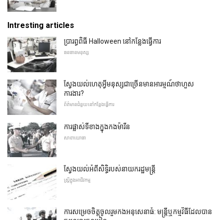
Intresting articles
ប្រារព្ធពិធី Halloween នៅកន្លែងធ្វើការ
ធនធានមនុស្ស
ស្វែងយល់ហេតុអ្វីមនុស្សជាច្រើនមានអារម្មណ៍ថាហួស
ការងារ?
ព័ត៌មានជំនួយនៅកន្លែងធ្វើការ
ការផ្លាស់ទីខាងក្នុងកងម៉ារីន
សាខាយោធា
ស្វែងយល់អំពីសិទ្ធិរបស់នាយករដ្ឋមន្ត្រី
ស្ត្រីក្នុងអាជីវកម្ម
ការសម្រេចចិត្តចូលរួមកងអនុសេនាធំ: មន្ត្រីឬកម្មវិធីដែលបាន