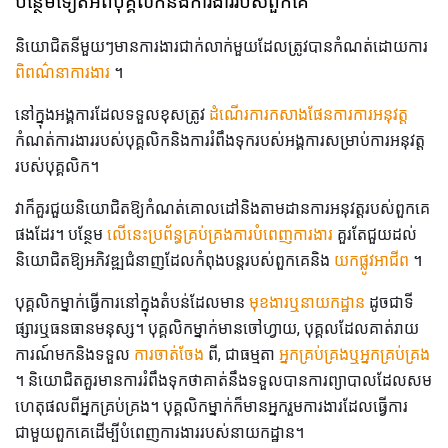
បន្ថែមទៀតអំពីបុគ្គលិកនិងការងាររបស់ពួកគេ
និយោជិតនីមួយៗមានការងារជាក់លាក់មួយដែលត្រូវបានកំណត់ដោយការ
ពិពណ៌នាការងារ
។
នៅក្នុងអង្គការដែលទទួលខុសត្រូវ
ដំណើរការកសាងផែនការការអនុវត្ត
កំណត់ការងាររបស់បុគ្គលិកនិងការរំពឹងទុករបស់អង្គការសម្រាប់ការអនុវត្ត
របស់បុគ្គលិក។
វាក៏គួរជួយនិយោជិតឱ្យកំណត់គោលដៅនិងតាមដានការអនុវត្តរបស់ពួកគេ
ផងដែរ។ បន្ថែម
លើនេះប្រព័ន្ធគ្រប់គ្រងការបំពេញការងារ
គួរតែជួយដល់
និយោជិតឱ្យអភិវឌ្ឍជំនាញដែលកំពុងបន្តរបស់ពួកគេនិង
យកផ្លូវអាជីព
។
បុគ្គលិកម្នាក់ធ្វើការនៅក្នុងតំបន់ដែលមាន
មុខងារឬនាយកដ្ឋាន
ដូចជាទី
ផ្សារឬធនធានមនុស្ស។ បុគ្គលិកម្នាក់មានចៅហ្វាយ, បុគ្គលដែលគាត់រាយ
ការណ៍មកនិងទទួល
ការចាត់ចែង
ពី, ជាធម្មតា
អ្នកគ្រប់គ្រងឬអ្នកគ្រប់គ្រង
។ និយោជិតគួរមានការរំពឹងទុកថាគាត់នឹងទទួលបានការព្យាបាលដែលសម
ហេតុផលពីអ្នកគ្រប់គ្រង។ បុគ្គលិកម្នាក់ក៏មានអ្នករួមការងារដែលធ្វើការ
ជាមួយពួកគេដើម្បីបំពេញការងាររបស់នាយកដ្ឋាន។