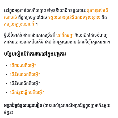
នៅក្នុងអង្គការដែលគិតឆ្ពោះទៅមុខនិយោជិកទទួលបាន
នូវការផ្តល់មតិ
យោបល់
ពីអ្នកគ្រប់គ្រងដែល
ទទួលបានរង្វាន់និងការទទួលស្គាល់
និង
កញ្ចប់អត្ថប្រយោជន៍
។
ថ្វីបើទំនាក់ទំនងការងារភាគច្រើនគឺ
នៅនឹងឆន្ទៈ
និយោជិកដែលបំពេញ
ការងារដោយជោគជ័យក៏ទំនងជាមិនត្រូវបានធានាដែរដើម្បីរក្សាការងារ។
បន្ថែមទៀតអំពីការងារនៅក្នុងអង្គការ
តើការងារគឺជាអ្វី?
តើនិយោជកគឺជាអ្វី?
តើនិយោជិកគឺជាអ្វី?
តើកន្លែងធ្វើការគឺជាអ្វី?
អក្ខរាវិរុទ្ធជំនួសផ្សេងទៀត
(បានយល់ស្របលើអក្ខរាវិរុទ្ធក្នុងក្រុមហ៊ុនមួយ
ចំនួន)