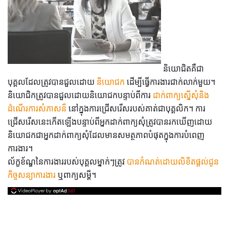
និយោជិតគឺជា
បុគ្គលដែលត្រូវបានជួលដោយ
និយោជក
ដើម្បីធ្វើការងារជាក់លាក់មួយ។
និយោជិកត្រូវបានជួលដោយនិយោជកបន្ទាប់ពីការ
ដាក់ពាក្យស្នើសុំនិង
ដំណើរការសំភាសន៏
នៅក្នុងការជ្រើសរើសរបស់គាត់ជាបុគ្គលិក។ ការ
ជ្រើសរើសនេះកើតឡើងបន្ទាប់ពីអ្នកដាក់ពាក្យសុំត្រូវបានរកឃើញដោយ
និយោជកជាអ្នកដាក់ពាក្យសុំដែលមានសមត្ថភាពបំផុតក្នុងការបំពេញ
ការងារ។
ល័ក្ខខ័ណ្ឌនៃការងាររបស់បុគ្គលម្នាក់ៗត្រូវ
បានកំណត់ដោយលិខិតផ្តល់ជូន
កិច្ចសន្យាការងារ
ឬពាក្យសម្ដី។