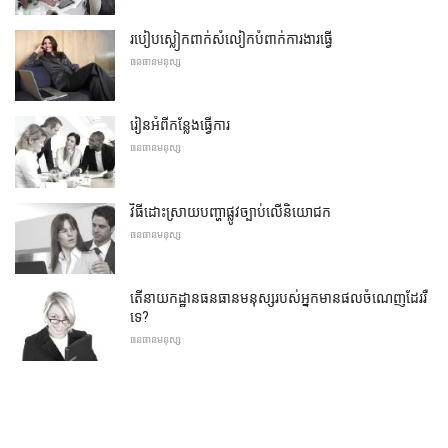
របៀបស្លៀកពាក់សំលៀកបំពាក់ការងារធ្វើ
ធនធានមនុស្ស
រៀនអំពីកន្លែងធ្វើការ
ធនធានមនុស្ស
វិធីដោះស្រាយបញ្ហាផ្លូវច្បាប់លើនិយោជក
ធនធានមនុស្ស
តើនាយកដ្ឋានធនធានមនុស្សរបស់អ្នកមានផលចំណេញដែររឺ
ទេ?
ធនធានមនុស្ស