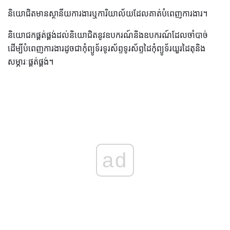
និយោជិតមានស្ថានីយការងារឬការិយាល័យដែលគាត់បំពេញការងារ។
និយោជកផ្គត់ផ្គង់ដល់និយោជិតនូវឧបករណ៍និងឧបករណ៍ដែលចាំបាច់
ដើម្បីបំពេញការងារដូចជាកុំព្យូទ័រទូរស័ព្ទទូរស័ព្ទដៃកុំព្យូទ័រយួរដៃតុនិង
សម្ភារៈផ្គត់ផ្គង់។
ad