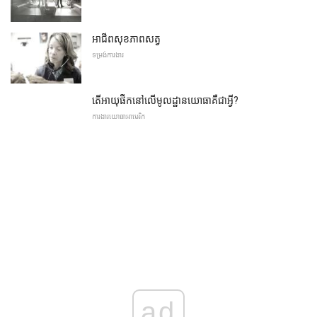
អាជីពសុខភាពសត្វ
ទម្រង់ការងារ
តើអាយុផឹកនៅលើមូលដ្ឋានយោធាគឺជាអ្វី?
ការងារយោធាអាមេរិក
ad