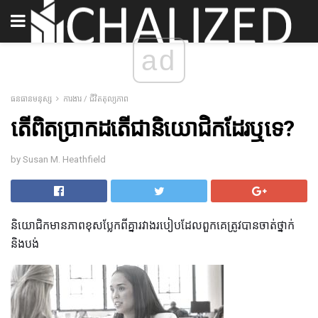
ad
ធនធានមនុស្ស
ការងារ / ជីវិតតុល្យភាព
តើពិតប្រាកដតើជានិយោជិកដែរឬទេ?
by Susan M. Heathfield
និយោជិកមានភាពខុសប្លែកពីគ្នារវាងរបៀបដែលពួកគេត្រូវបានចាត់ថ្នាក់
និងបង់