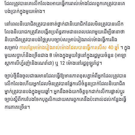
ដែលត្រូវបានគេលើកលែងអោយធ្វើការរាល់ម៉ោងដែលពួកគេត្រូវបានគេ
បង់ប្រាក់ក្នុងមួយម៉ោង។
នៅពេលនិយោជិតត្រូវបានចាត់ថ្នាក់ជានិយោជិកដែលមិនត្រូវបានលើក
លែងនិយោជកត្រូវតែបង្កើតប្រព័ន្ធតាមដានពេលវេលាមួយដើម្បីធានាថា
និយោជិតត្រូវបានបង់ថ្លៃស្របច្បាប់សម្រាប់រៀងរាល់ម៉ោងធ្វើការនិង
សម្រាប់
ការបន្ថែមម៉ោងរៀងរាល់ម៉ោងដែលបានធ្វើការលើស 40 ឆ្នាំ
។ ក្នុង
មួយសប្តាហ៍និងច្រើនជាង 8 ម៉ោងក្នុងមួយថ្ងៃនៅក្នុងរដ្ឋមួយចំនួន (អាឡា
ស្កាកាលីហ្វ័រញ៉ានិងណេវ៉ាដា) ឬ 12 ម៉ោងនៅរដ្ឋខូឡូរ៉ាដូ។
ច្បាប់ថ្មីនឹងចូលជាធរមានដែលធ្វើឱ្យមានភាពខុសគ្នាអំពីអ្នកដែលត្រូវបាន
លើកលែងហើយអ្នកដែលមិនត្រូវបានផ្អែកលើចំនួនប្រាក់ដែលនិយោជិត
ម្នាក់ត្រូវបានបង់ក្នុងមួយឆ្នាំ។ អ្នកនឹងចង់យកចិត្តទុកដាក់លើការផ្លាស់ប្តូរ
ច្បាប់ស្តីពីការបែងចែកបុគ្គលិកដោយសារពួកគេនឹងប៉ះពាល់ដល់កន្លែងធ្វើ
ការភាគច្រើន។