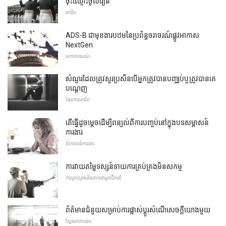
ចុះឈ្មោះចូលរៀន
អាជីព
ADS-B ជាមុខងារបឋមនៃប្រព័ន្ធចរាចរណ៍ផ្លូវអាកាស
NextGen
អាកាសចរណ៍
សំណួរដែលត្រូវសួរប្រសិនបើអ្នកត្រូវបានបញ្ឈប់ឬត្រូវបានគេ
បណ្តេញ
ផែនការអាជីព
តើធ្វើដូចម្តេចដើម្បីពន្យល់ពីការបញ្ចប់នៅក្នុងបទសម្ភាសន៍
ការងារ
សំភាសន៍ការងារ
ការវាយតម្លៃទស្សន៍ទាយការគ្រប់គ្រងមិនសកម្ម
ការគ្រប់គ្រងនិងភាពជាអ្នកដឹកនាំ
ព័ត៌មានជំនួយសម្រាប់ការផ្លាស់ប្តូរសំណើសេចក្តីយោងមួយ
ស្វែងរកការងារ