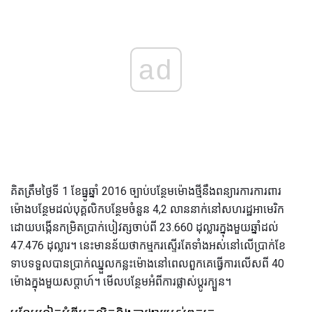
ad
គិតត្រឹមថ្ងៃទី 1 ខែធ្នូឆ្នាំ 2016 ច្បាប់បន្ថែមម៉ោងថ្មីនឹងពន្យារការការពារ
ម៉ោងបន្ថែមដល់បុគ្គលិកបន្ថែមចំនួន 4,2 លាននាក់នៅសហរដ្ឋអាមេរិក
ដោយបង្កើនកម្រិតប្រាក់បៀវត្សចាប់ពី 23.660 ដុល្លារក្នុងមួយឆ្នាំដល់
47.476 ដុល្លារ។ នេះមានន័យថាកម្មករស្ទើរតែទាំងអស់នៅលើប្រាក់ខែ
ទាបទទួលបានប្រាក់ឈ្នួលកន្លះម៉ោងនៅពេលពួកគេធ្វើការលើសពី 40
ម៉ោងក្នុងមួយសប្តាហ៍។ មើលបន្ថែមអំពីការផ្លាស់ប្តូរក្បួន។