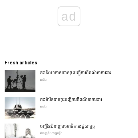
ad
Fresh articles
កងទ័ពអាកាសបានចុះបញ្ជីការពិពណ៌នាការងារ
អាជីព
កងម៉ារីនបានចុះបញ្ជីការពិពណ៌នាការងារ
អាជីព
បញ្ជីនៃជំនាញលេខាធិការវេជ្ជសាស្ត្រ
ជំនាញនិងពាក្យគន្លឹះ