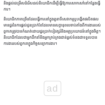
និងផ្តល់ជម្រើសជំរើសដល់និយោជិកដើម្បីធ្វើឱ្យការសោកសៅនៅកន្លែងធ្វើ
ការ។
និយោជិកភាគច្រើនដែលធ្វើការនៅក្នុងតួនាទីសេវាកម្មឬបង្កើតផលិតផល
មានជួរនៃការផ្តល់ជូនប្រាក់ខែដែលមានសក្តានុពលចាប់តាំងពីការងាររបស់
ពួកគេត្រូវបានកំណត់ដោយជួរប្រាក់បៀវត្សរ៍និងអត្ថប្រយោជន៍នៅក្នុងចិត្ត។
និយោជិកដែលជាអ្នកដឹកនាំនិងអ្នកគ្រប់គ្រងជាន់ខ្ពស់ទំនងជាទទួលបាន
ការងាររបស់ពួកគេក្នុងកិច្ចសន្យាការងារ។
ad