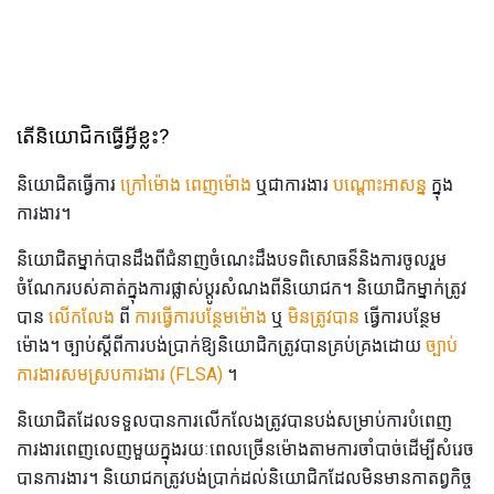
តើនិយោជិកធ្វើអ្វីខ្លះ?
និយោជិតធ្វើការ
ក្រៅម៉ោង
ពេញម៉ោង
ឬជាការងារ
បណ្តោះអាសន្ន
ក្នុង
ការងារ។
និយោជិតម្នាក់បានដឹងពីជំនាញចំណេះដឹងបទពិសោធន៏និងការចូលរួម
ចំណែករបស់គាត់ក្នុងការផ្លាស់ប្តូរសំណងពីនិយោជក។ និយោជិកម្នាក់ត្រូវ
បាន
លើកលែង
ពី
ការធ្វើការបន្ថែមម៉ោង
ឬ
មិនត្រូវបាន
ធ្វើការបន្ថែម
ម៉ោង។ ច្បាប់ស្តីពីការបង់ប្រាក់ឱ្យនិយោជិកត្រូវបានគ្រប់គ្រងដោយ
ច្បាប់
ការងារសមស្របការងារ (FLSA)
។
និយោជិតដែលទទួលបានការលើកលែងត្រូវបានបង់សម្រាប់ការបំពេញ
ការងារពេញលេញមួយក្នុងរយៈពេលច្រើនម៉ោងតាមការចាំបាច់ដើម្បីសំរេច
បានការងារ។ និយោជកត្រូវបង់ប្រាក់ដល់និយោជិកដែលមិនមានកាតព្វកិច្ច