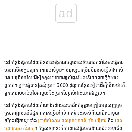
ad
នៅកន្លែងធ្វើការដែលមិនមានអង្គការសង្គមរាល់និយោជកទាំងអស់ធ្វើការ
ចរចាលើលក្ខខណ្ឌការងាររបស់ខ្លួន។ មនុស្សជាច្រើនមិនចរចាអ្វីទាំងអស់
ដោយជ្រើសរើសដើម្បីទទួលយកការផ្តល់ជូនដែលនិយោជកធ្វើចំពោះ
ពួកគេ។ អ្នកផ្សេងទៀតសុំប្រាក់ 5.000 ដុល្លារបន្ថែមទៀតដើម្បីមើលថាតើ
ពួកគេអាចចាប់ផ្តើមជាមួយនឹងប្រាក់ខែខ្ពស់ជាងនេះដែរឬទេ។
នៅកន្លែងធ្វើការដែលតំណាងដោយសហជីពកិច្ចព្រមព្រៀងអនុសញ្ញារួម
គ្របដណ្តប់លើទិដ្ឋភាពភាគច្រើននៃទំនាក់ទំនងរបស់និយោជិតជាមួយ
កន្លែងធ្វើការរួមទាំង
ប្រាក់សំណង
ផលប្រយោជន៍
ម៉ោងធ្វើការ
និង
ពេល
វេលាឈប់
សំរាក
។ កិច្ចសន្យានេះក៏ការពារសិទ្ធិរបស់និយោជិតសហជីព