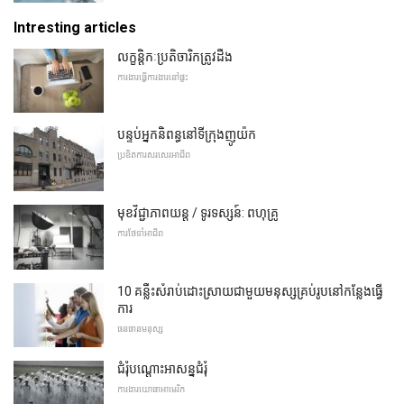
Intresting articles
លក្ខន្តិកៈប្រតិចារិកត្រូវដឹង
ការងារធ្វើការងារនៅផ្ទះ
បន្ទប់អ្នកនិពន្ធនៅទីក្រុងញូយ៉ក
ប្រឌិតការសរសេរអាជីព
មុខវិជ្ជាភាពយន្ត / ទូរទស្សន៍: ពហុគ្រូ
ការថែទាំអាជីព
10 គន្លឹះសំរាប់ដោះស្រាយជាមួយមនុស្សគ្រប់រូបនៅកន្លែងធ្វើ
ការ
ធនធានមនុស្ស
ជំរុំបណ្តោះអាសន្នជំរុំ
ការងារយោធាអាមេរិក