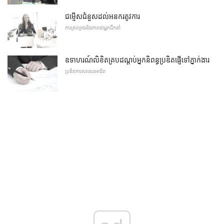
ជម្មើសជំនួសដល់អនករតូវការ
ការគ្រប់គ្រងនិងភាពជាអ្នកដឹកនាំ
ឧទាហរណ៍លិខិតគ្របដណ្តប់អ្នកនិពន្ធប្រឌិតផ្ញើទៅភ្នាក់ងារ
ប្រឌិតការសរសេរអាជីព