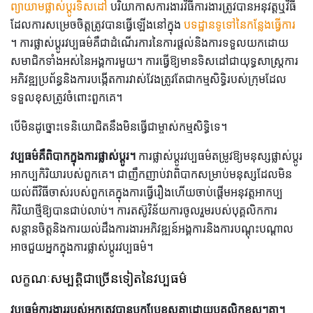
ព្យាយាមផ្លាស់ប្តូរទិសដៅ
បរិយាកាសការងារវិធីការងារត្រូវបានអនុវត្តឬវិធី
ដែលការសម្រេចចិត្តត្រូវបានធ្វើឡើងនៅក្នុង
បទដ្ឋានទូទៅនៃកន្លែងធ្វើការ
។ ការផ្លាស់ប្តូរវប្បធម៌គឺជាដំណើរការនៃការផ្តល់និងការទទួលយកដោយ
សមាជិកទាំងអស់នៃអង្គការមួយ។ ការធ្វើឱ្យមានទិសដៅជាយុទ្ធសាស្ត្រការ
អភិវឌ្ឍប្រព័ន្ធនិងការបង្កើតការវាស់វែងត្រូវតែជាកម្មសិទ្ធិរបស់ក្រុមដែល
ទទួលខុសត្រូវចំពោះពួកគេ។
បើមិនដូច្នោះទេនិយោជិតនឹងមិនធ្វើជាម្ចាស់កម្មសិទ្ធិទេ។
វប្បធម៌គឺពិបាកក្នុងការផ្លាស់ប្តូរ។
ការផ្លាស់ប្តូរវប្បធម៌តម្រូវឱ្យមនុស្សផ្លាស់ប្តូរ
អាកប្បកិរិយារបស់ពួកគេ។ ជាញឹកញាប់វាពិបាកសម្រាប់មនុស្សដែលមិន
យល់ពីវិធីចាស់របស់ពួកគេក្នុងការធ្វើរឿងហើយចាប់ផ្តើមអនុវត្តអាកប្ប
កិរិយាថ្មីឱ្យបានជាប់លាប់។ ការតស៊ូវិន័យការចូលរួមរបស់បុគ្គលិកការ
សន្ដានចិត្តនិងការយល់ដឹងការងារអភិវឌ្ឍន៍អង្គការនិងការបណ្តុះបណ្តាល
អាចជួយអ្នកក្នុងការផ្លាស់ប្តូរវប្បធម៌។
លក្ខណៈសម្បត្តិជាច្រើនទៀតនៃវប្បធម៌
វប្បធម៌ការងាររបស់អ្នកត្រូវបានបកប្រែខុសគ្នាដោយបុគ្គលិកខុសៗគ្នា។