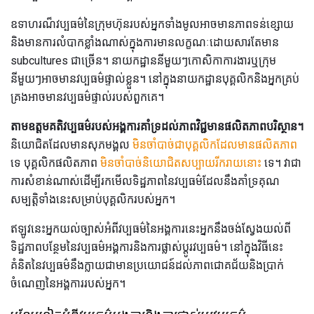
ឧទាហរណ៏វប្បធម៌នៃក្រុមហ៊ុនរបស់អ្នកទាំងមូលអាចមានភាពទន់ខ្សោយ
និងមានការលំបាកខ្លាំងណាស់ក្នុងការមានលក្ខណៈដោយសារតែមាន
subcultures ជាច្រើន។ នាយកដ្ឋាននីមួយៗកោសិកាការងារឬក្រុម
នីមួយៗអាចមានវប្បធម៌ផ្ទាល់ខ្លួន។ នៅក្នុងនាយកដ្ឋានបុគ្គលិកនិងអ្នកគ្រប់
គ្រងអាចមានវប្បធម៌ផ្ទាល់របស់ពួកគេ។
តាមឧត្ដមគតិវប្បធម៌របស់អង្គការគាំទ្រដល់ភាពវិជ្ជមានផលិតភាពបរិស្ថាន។
និយោជិតដែលមានសុភមង្គល
មិនចាំបាច់ជាបុគ្គលិកដែលមានផលិតភាព
ទេ បុគ្គលិកផលិតភាព
មិនចាំបាច់និយោជិតសប្បាយរីករាយនោះ
ទេ។ វាជា
ការសំខាន់ណាស់ដើម្បីរកមើលទិដ្ឋភាពនៃវប្បធម៌ដែលនឹងគាំទ្រគុណ
សម្បត្តិទាំងនេះសម្រាប់បុគ្គលិករបស់អ្នក។
ឥឡូវនេះអ្នកយល់ច្បាស់អំពីវប្បធម៌នៃអង្គការនេះអ្នកនឹងចង់ស្វែងយល់ពី
ទិដ្ឋភាពបន្ថែមនៃវប្បធម៌អង្គការនិងការផ្លាស់ប្តូរវប្បធម៌។ នៅក្នុងវិធីនេះ
គំនិតនៃវប្បធម៌នឹងក្លាយជាមានប្រយោជន៍ដល់ភាពជោគជ័យនិងប្រាក់
ចំណេញនៃអង្គការរបស់អ្នក។