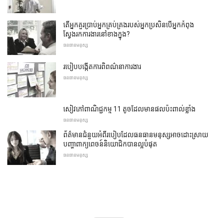
តើអ្នកគួរប្រាប់អ្នកគ្រប់គ្រងរបស់អ្នកប្រសិនបើអ្នកកំពុង
ស្វែងរកការងារនៅខាងក្នុង?
ធនធានមនុស្ស
របៀបបង្កើតការពិពណ៌នាការងារ
ធនធានមនុស្ស
សៀវភៅពាណិជ្ជកម្ម 11 តូចដែលមានផលប៉ះពាល់ខ្លាំង
ធនធានមនុស្ស
ព័ត៌មានជំនួយអំពីរបៀបដែលធនធានមនុស្សអាចដោះស្រាយ
បញ្ហាពាក្យពេចន៍និយោជិកបានល្អបំផុត
ធនធានមនុស្ស