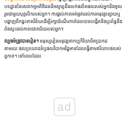
បទដ្ឋាននៃសេវាកម្មអតិថិជនដ៏អស្ចារ្យនឹងលក់ផលិតផលរបស់អ្នកនិងចូល
រួមជាមួយបុគ្គលិករបស់អ្នក។ ការផ្តល់ភាពអត់ធ្មត់ដល់ការអនុវត្តខ្សោយឬ
បង្ហាញពីកង្វះខាតវិន័យដើម្បីរក្សាដំណើរការដែលបានបង្កើតនិងប្រព័ន្ធនឹង
រាំងស្ទះដល់ភាពជោគជ័យរបស់អ្នក។
វប្បធម៌ត្រូវបានរៀន។
មនុស្សរៀនអនុវត្តអាកប្បកិរិយាពិតប្រាកដ
តាមរយៈផលប្រយោជន៍ឬផលវិបាកអវិជ្ជមានដែលធ្វើតាមឥរិយាបថរបស់
ពួកគេ។ នៅពេលដែល
ad