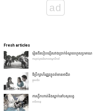
ad
Fresh articles
រៀនពីរបៀបជៀសវាងប្រាក់ចំណូលហួសប្រមាណ
ការគ្រប់គ្រងនិងភាពជាអ្នកដឹកនាំ
ទីប្រឹក្សាហិរញ្ញវត្ថុពត៌មានអាជីព
ផ្លូវអាជីព
ការហ្វឹកហាត់និងស្នាក់នៅបសុសត្វ
អាជីពសត្វ