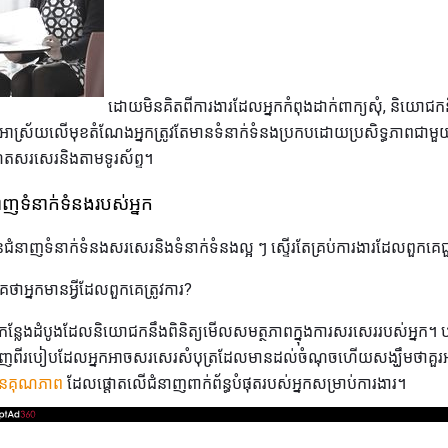
ដោយមិនគិតពីការងារដែលអ្នកកំពុងដាក់ពាក្យសុំ, និយោជកនឹ
 អាស្រ័យលើមុខតំណែងអ្នកត្រូវតែមានទំនាក់ទំនងប្រកបដោយប្រសិទ្ធភាពជាមួយ
េតសរសេរនិងតាមទូរស័ព្ទ។
ំនាញទំនាក់ទំនងរបស់អ្នក
ំនាញទំនាក់ទំនងសរសេរនិងទំនាក់ទំនងល្អ ៗ ស្ទើរតែគ្រប់ការងារដែលពួកគេ
ួកគេថាអ្នកមានអ្វីដែលពួកគេត្រូវការ?
កន្លែងដំបូងដែលនិយោជកនឹងពិនិត្យមើលសមត្ថភាពក្នុងការសរសេររបស់អ្នក។ ប
បង្ហាញពីរបៀបដែលអ្នកអាចសរសេរសំបុត្រដែលមានដល់ចំណុចហើយសង្ឃឹមថាគួរអ
ានគុណភាព
ដែលផ្តោតលើជំនាញពាក់ព័ន្ធបំផុតរបស់អ្នកសម្រាប់ការងារ។