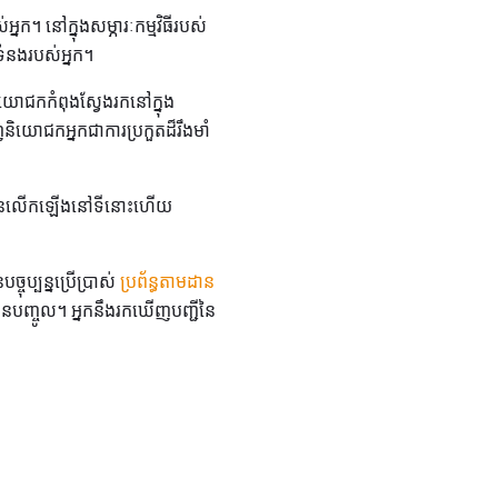
្នក។ នៅក្នុងសម្ភារៈកម្មវិធីរបស់
ទំនងរបស់អ្នក។
លនិយោជកកំពុងស្វែងរកនៅក្នុង
ាញនិយោជកអ្នកជាការប្រកួតដ៏រឹងមាំ
រូវបានលើកឡើងនៅទីនោះហើយ
ុប្បន្នប្រើប្រាស់
ប្រព័ន្ធតាមដាន
គេបានបញ្ចូល។ អ្នកនឹងរកឃើញបញ្ជីនៃ