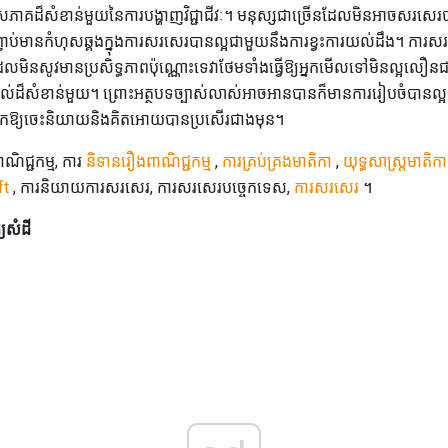
ភាគដ៏សំខាន់មួយនៃការបង្ហាញវិជ្ជាជីវៈ។ មនុស្សជាច្រើនដែលមិនអាចសរស
ញាប់មានកំហុសឆ្គងក្នុងការសរសេរបានល្អជាមួយនឹងការខ្វះការយល់ដឹង។ ការសរសេរ
ានដែលមិនសូវមានប្រសិទ្ធភាពប៉ុណ្ណោះទេវាថែមទាំងធ្វើឱ្យអ្នកមើលទៅមិនល្អលឿន
ល់ដ៏សំខាន់មួយ។ ព្រោះអត្ថបទច្បាស់លាស់អាចអានបានក៏មានការរៀបចំបានល្
នកឱ្យចេះនិយាយនិងគិតអោយបានប្រសើរជាងមុន។
ណិជ្ជកម្ម, ការ
និទានរឿងពាណិជ្ជកម្ម
,
ការគ្រប់គ្រងមាតិកា
,
យុទ្ធសាស្រ្តមាតិកា
ft
, ការនិយាយការសរសេរ, ការសរសេរបច្ចេកទេស,
ការសរសេរ
។
យសំដី