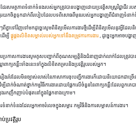
រសមត្ថភាពទំនាក់ទំនងរបស់អ្នកត្រូវបានបង្ហាញដោយប្រវត្តិសាស្រ្តវិជ្ជាជីវៈរបស់អ
ចគូរយកចិត្តទុកដាក់ពីរបៀបដែលបទពិសោធពីមុនរបស់អ្នកបង្ហាញពីជំនាញទំនាក់
ងៗពីគ្នាទៅវិញទៅមកដូច្នេះសូមពិនិត្យមើលការងារថ្មីដើម្បីពិនិត្យមើលនូវអ្វីដែ
ើម្បី
ផ្គូផ្គងលិខិតសម្គាល់របស់អ្នកទៅនឹងតម្រូវការការងារ
, ដូច្នេះអ្នកអាចបង្ហ
ការប្រកាសការងារសូមគូសបញ្ជាក់ពីគុណសម្បត្តិនិងជំនាញជាក់លាក់ដែលត្
្លាពាក្យគន្លឹះទាំងនេះទៅក្នុងលិខិតគម្របនិងប្រវត្តិរូបរបស់អ្នក។
ារឿងរ៉ាវដែលមិនច្បាស់លាស់នៃភាសាការចុះបញ្ជីការងារក៏ដោយនិយោជកជាច្រើនបច្ច
ីដើម្បីដាក់ចំណាត់ថ្នាក់កម្មវិធីការងារដោយផ្អែកលើចំនួននៃពាក្យគន្លឹះដែលពួក
េស្វែងរកញឹកញាប់បំផុតនៅក្នុងផ្នែកខាងក្រោម។
ការទំនាក់ទំនងដែលអ្នកអាចរំលេចក្នុងសម្ភារៈកម្មវិធីនិងការសម្ភាសន៍ការងារ។
្រវត្តិរូប