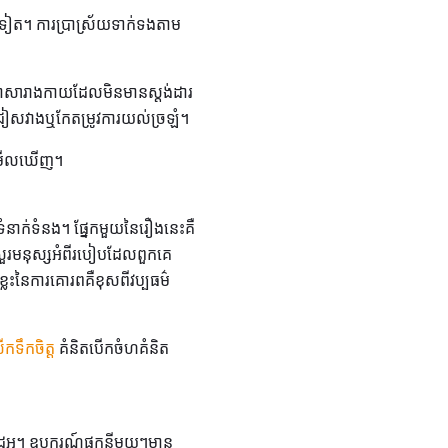
នទៀត។ ការប្រាស្រ័យទាក់ទងតាម
ានភាសារាងកាយដែលមិនមានស្តង់ដារ
ីជៀសវាងឬកែតម្រូវការយល់ច្រឡំ។
ារមើលឃើញ។
ទំនាក់ទំនង។ ផ្នែកមួយនៃរឿងនេះគឺ
វសួរមនុស្សអំពីរបៀបដែលពួកគេ
ាខ្លះនៃការគោរពគឺខុសពីវប្បធម៌
កទឹកចិត្ត
គំនិតបើកចំហគំនិត
េអូ។ ឧបករណ៍ផ្ទុកនីមួយៗមាន