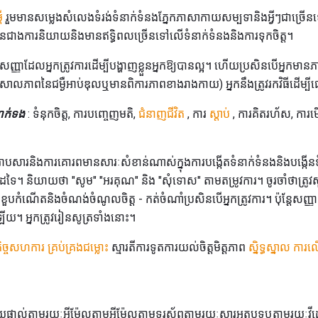
ី
រួមមានសម្លេងសំលេងទំរង់ទំនាក់ទំនងភ្នែកភាសាកាយសម្បទានិងអ្វីៗជាច្រើ
នច្រើនជាងការនិយាយនិងមានឥទ្ធិពលច្រើនទៅលើទំនាក់ទំនងនិងការទុកចិត្ត។
្ញាដែលអ្នកត្រូវការដើម្បីបង្ហាញខ្លួនអ្នកឱ្យបានល្អ។ ហើយប្រសិនបើអ្នកម
ិសាលភាពនៃជម្ងឺអាប់ឌុលឬមានពិការភាពខាងរាងកាយ) អ្នកនឹងត្រូវរកវិធីដើម្ប
ទាក់ទង
: ទំនុកចិត្ត, ការបញ្ចេញមតិ,
ជំនាញជីវិត
, ការ
ស្តាប់
, ការគិតរហ័ស, ក
រាបសារនិងការគោរពមានសារៈសំខាន់ណាស់ក្នុងការបង្កើតទំនាក់ទំនងនិងបង្កើន
កដទៃ។ និយាយថា "សូម" "អរគុណ" និង "សុំទោស" តាមតម្រូវការ។ ចូរចាំថាត្រូ
្ងៃខួបកំណើតនិងចំណង់ចំណូលចិត្ត - កត់ចំណាំប្រសិនបើអ្នកត្រូវការ។ ប៉ុន្ដែសញ្ញ
។ អ្នកត្រូវរៀនសូត្រទាំងនោះ។
ិច្ចសហការ
គ្រប់គ្រងជម្លោះ
ស្មារតីការទូតការយល់ចិត្តមិត្តភាព
ស្និទ្ធស្នាល
ការលើ
្ទាល់តាមរយៈអ៊ីម៉ែលតាមអ៊ីម៉ែលតាមទូរស័ព្ទតាមរយៈសារអត្ថបទឬតាមរយៈវីដ