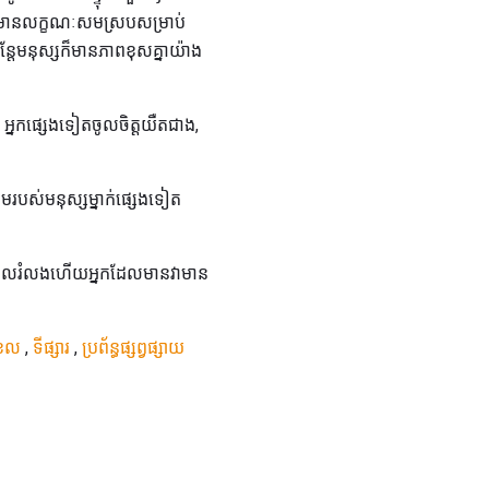
ំនួនមានលក្ខណៈសមស្របសម្រាប់
ន្តែមនុស្សក៏មានភាពខុសគ្នាយ៉ាង
 អ្នកផ្សេងទៀតចូលចិត្តយឺតជាង,
្យមរបស់មនុស្សម្នាក់ផ្សេងទៀត
គេមើលរំលងហើយអ្នកដែលមានវាមាន
ីខល
,
ទីផ្សារ
,
ប្រព័ន្ធផ្សព្វផ្សាយ