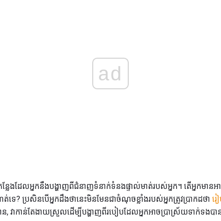
ad
កន្លែងដែលអ្នកនឹងបង្ហាញពីជំនាញទំនាក់ទំនងផ្ទាល់មាត់របស់អ្នក។ តើអ្នកមានអ
ណត់ទេ? ប្រសិនបើអ្នកដឹងថានេះមិនមែនជាចំណុចខ្លាំងរបស់អ្នកត្រូវប្រាកដថា
រៀ
កមាន, វាកាន់តែងាយស្រួលដើម្បីបង្ហាញពីរបៀបដែលអ្នកអាចប្រាស្រ័យទាក់ទងបា