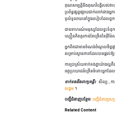
គុណសម្បត្តិនិងគុណវិបត្តិរបស់វ
ប្រព័ន្ធផ្សព្វផ្សាយជាក់លាក់ជាង
ទូលំទូលាយនៅក្នុងរបៀបដែលពួកគេឆ្
ជាឧទាហរណ៍មនុស្សដែលខ្វះទំនុកចិ
ល្បឿនគិតគូរកាន់តែច្រើននៃអ៊ីម៉
អ្នកពិតជាមានចំណង់ចំណូលចិត្តផ្ទ
សម្រាប់ស្ថានភាពដែលបានផ្តល់ឱ្យណា
ការប្រាស្រ័យទាក់ទងគ្នាយ៉ាងល
អត្ថប្រយោជន៍ច្រើនចំពោះអ្នកដ
ទាក់ទងនឹងពាក្យគន្លឹះ
: សិល្បៈ, កា
សង្គម
។
បញ្ជីជំនាញបន្ថែម:
បញ្ជីជំនាញសម្រា
Related Content