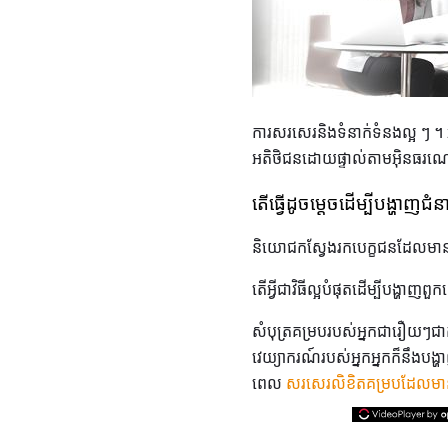
ការសរសេរនិងទំនាក់ទំនងល្អ ៗ ។
អតិថិជនដោយផ្ទាល់តាមអ៊ិនធរណ
តើធ្វើដូចម្តេចដើម្បីបង្ហាញជ
និយោជកស្វែងរកបេក្ខជនដែលមានជ
តើអ្វីជាវិធីល្អបំផុតដើម្បីបង្ហាញព
សំបុត្រគម្របរបស់អ្នកជារឿយៗជា
វេយ្យាករណ៍របស់អ្នកអ្នកក៏នឹង
ពេល
សរសេរលិខិតគម្របដែលម