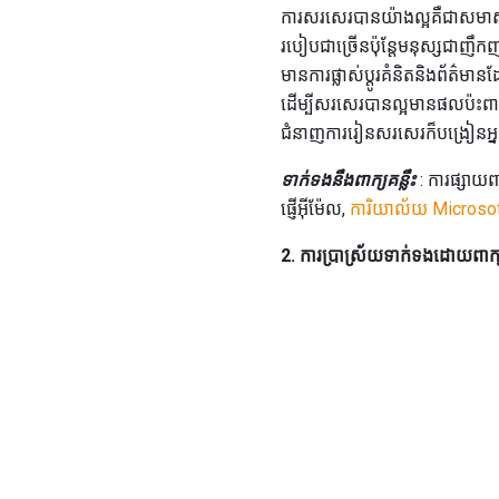
ការសរសេរបានយ៉ាងល្អគឺជាសមាស
របៀបជាច្រើនប៉ុន្តែមនុស្សជាញឹក
មានការផ្លាស់ប្តូរគំនិតនិងព័ត៌ម
ដើម្បីសរសេរបានល្អមានផលប៉ះពា
ជំនាញការរៀនសរសេរក៏បង្រៀនអ្
ទាក់ទងនឹងពាក្យគន្លឹះ
: ការផ្សាយពា
ផ្ញើអ៊ីម៉ែល,
ការិយាល័យ Microso
2. ការប្រាស្រ័យទាក់ទងដោយពាក្