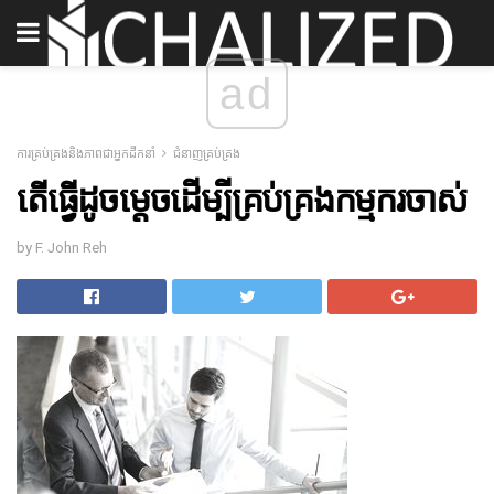
ad
ការគ្រប់គ្រងនិងភាពជាអ្នកដឹកនាំ
ជំនាញគ្រប់គ្រង
តើធ្វើដូចម្តេចដើម្បីគ្រប់គ្រងកម្មករចាស់
by F. John Reh