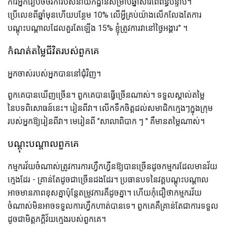
ការអ្នករៀបចំថវិការបស់នាយកដ្ឋានសម្រាប់ឆ្នាំសារពើពន្ធបន្ទាប់។
ប្រើលេខពីឆ្នាំមុនហើយបន្ថែម 10% លើអ្វីគ្រប់យ៉ាងលើកលែងតែការ
បណ្តុះបណ្តាលដែលគួរតែឡើង 15% ខ្ញុំត្រូវការវានៅថ្ងៃអង្គារ" ។
កំណត់តម្លៃជីវិតរបស់ពួកគេ
អ្នកចាស់របស់អ្នកបាននៅជុំវិញ។
ពួកគេបានឃើញច្រើន។ ពួកគេបានធ្វើច្រើនណាស់។ ទទួលស្គាល់តម្លៃ
នៃបទពិសោធន៍នេះ។ រៀនពីវា។ លើកទឹកចិត្តដល់សមាជិកក្មេងៗក្នុងក្រុម
របស់អ្នកឱ្យរៀនពីវា។ មេរៀនពី "សាលាពិបាក ៗ " គឺមានតម្លៃណាស់។
បណ្តុះបណ្តាលពួកគេ
កម្មករវ័យចំណាស់ត្រូវការការហ្វឹកហ្វឺនឱ្យបានច្រើនដូចកម្មករដែលមានវ័យ
ក្មេងដែរ - គ្រាន់តែដូចជាច្រើនដងដែរ។ ប្រធានបទនៃវគ្គបណ្តុះបណ្តាល
អាចមានភាពខុសគ្នាប៉ុន្តែតម្រូវការគឺដូចគ្នា។ ហើយកុំជឿថាកម្មករវ័យ
ចំណាស់មិនអាចទទួលការហ្វឹកហាត់បានទេ។ ពួកគេគឺគ្រាន់តែជាការទទួល
ដូចជាមិត្តភក្តិវ័យក្មេងរបស់ពួកគេ។