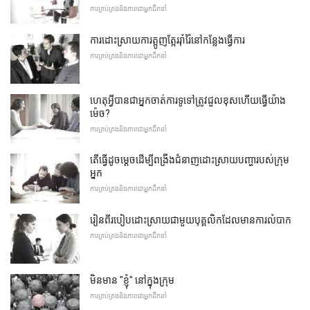
ការគ្រប់គ្រងនិងភាពជាអ្នកដឹកនាំ
ការដោះស្រាយការត្អូញត្អែររ៉ាំរ៉ៃនៅកន្លែងធ្វើការ
ការគ្រប់គ្រងនិងភាពជាអ្នកដឹកនាំ
ហេតុអ្វីបានជាអ្នកចាត់ការទូទៅត្រូវជួលខុសហើយធ្វើយ៉ាង
ម៉េច?
ការគ្រប់គ្រងនិងភាពជាអ្នកដឹកនាំ
តើធ្វើដូចម្តេចដើម្បីពង្រឹងជំនាញដោះស្រាយបញ្ហារបស់ក្រុម
អ្នក
ការគ្រប់គ្រងនិងភាពជាអ្នកដឹកនាំ
រៀនពីរបៀបដោះស្រាយជាមួយបុគ្គលិកដែលមានការលំបាក
ការគ្រប់គ្រងនិងភាពជាអ្នកដឹកនាំ
មិនមាន "ខ្ញុំ" នៅក្នុងក្រុម
ការគ្រប់គ្រងនិងភាពជាអ្នកដឹកនាំ