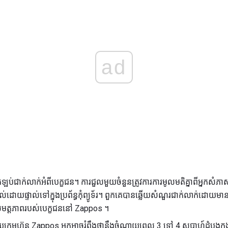
ad
រឡប់ជាក់លាក់អំពីបេក្ខជន។ ការជួលមួយចំនួនត្រូវការការមូលមតិគ្នាពីអ្នកសំភា
ដោយផ្ទាល់ទៅក្នុងប្រព័ន្ធកុំព្យូទ័រ។ ពួកគេបានឆ្លើយសំណួរជាក់លាក់ដោយ
សមត្តភាពរបស់បេក្ខជននៅ Zappos ។
ក្រុមហ៊ុន Zappos អ្នកអាចរំពឹងថានឹងចំណាយពេល 3 ទៅ 4 សប្តាហ៍ដំបូងក្នុងទូ