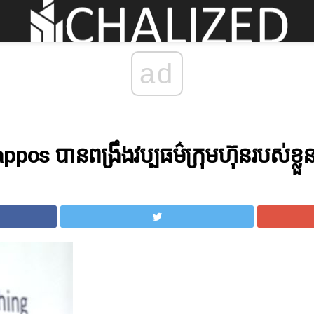
ad
appos បានពង្រឹងវប្បធម៌ក្រុមហ៊ុនរបស់ខ្លួ