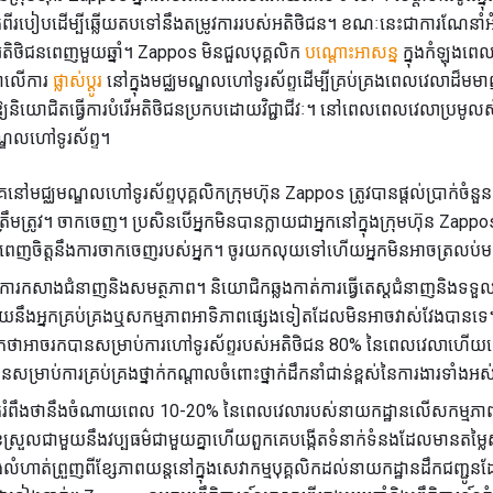
ីរបៀបដើម្បីឆ្លើយតបទៅនឹងតម្រូវការរបស់អតិថិជន។ ខណៈនេះជាការណែនាំអំពីព្
្រើអតិថិជនពេញមួយឆ្នាំ។ Zappos មិនជួលបុគ្គលិក
បណ្ដោះអាសន្ន
ក្នុងកំឡុងពេល
ខាលើការ
ផ្លាស់ប្តូរ
នៅក្នុងមជ្ឈមណ្ឌលហៅទូរស័ព្ទដើម្បីគ្រប់គ្រងពេលវេលាដ៏មម
ឱ្យនិយោជិតធ្វើការបំរើអតិថិជនប្រកបដោយវិជ្ជាជីវៈ។ នៅពេលពេលវេលាប្រមូលស
មណ្ឌលហៅទូរស័ព្ទ។
មជ្ឈមណ្ឌលហៅទូរស័ព្ទបុគ្គលិកក្រុមហ៊ុន Zappos ត្រូវបានផ្តល់ប្រាក់ចំនួន 
ត្រឹមត្រូវ។ ចាកចេញ។ ប្រសិនបើអ្នកមិនបានក្លាយជាអ្នកនៅក្នុងក្រុមហ៊ុន Zapp
ិតជាពេញចិត្តនឹងការចាកចេញរបស់អ្នក។ ចូរយកលុយទៅហើយអ្នកមិនអាចត្រលប់
ារកសាងជំនាញនិងសមត្ថភាព។ និយោជិកឆ្លងកាត់ការធ្វើតេស្តជំនាញនិងទទ
យនឹងអ្នកគ្រប់គ្រងឬសកម្មភាពអាទិភាពផ្សេងទៀតដែលមិនអាចវាស់វែងបានទេ។
ទុកថាអាចរកបានសម្រាប់ការហៅទូរស័ព្ទរបស់អតិថិជន 80% នៃពេលវេលាហើយនេ
ានសម្រាប់ការគ្រប់គ្រងថ្នាក់កណ្តាលចំពោះថ្នាក់ដឹកនាំជាន់ខ្ពស់នៃការងារទាំងអ
ានគេរំពឹងថានឹងចំណាយពេល 10-20% នៃពេលវេលារបស់នាយកដ្ឋានលើសកម្មភាព
៍សុខស្រួលជាមួយនឹងវប្បធម៌ជាមួយគ្នាហើយពួកគេបង្កើតទំនាក់ទំនងដែលមានតម្ល
ងលំហាត់ព្រួញពីខ្សែភាពយន្តនៅក្នុងសេវាកម្មបុគ្គលិកដល់នាយកដ្ឋានដឹកជញ្