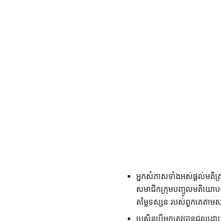
អ្នកសំភាសទាំងអស់ផ្តល់មតិត្
សមាជិកក្រុមបញ្ចូលមតិយោបល់
តម្លៃទស្សនៈរបស់ពួកគេតាម
ប្រសិនបើអ្នកត្រូវបានជួលដោយ