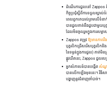
ដំណើរការជួលនៅ Zappos គឺ
កិច្ចប្រជុំស្តីពីការទទួលស
ពេលពួកគេយល់ព្រមលើទំនាក់
បានជួលគាត់នឹងជួបជាមួយបុគ្គ
ដែលមិនចូលរួមក្នុងការសម្ភាសន
Zappos តម្រូវ
ឱ្យមានភាពរឹង
បុគ្គលិកជ្រើសរើសបុគ្គលិកន
នៃទម្ងន់ក្នុងការជួល) គាត់ម
ផ្លូវយឺតនេះ, Zappos ជួលសម
អ្នកសំភាសន៍បានបង្កើត
សំណួ
បានលើកឡើងមុននេះ។ វិធីសាស្
បង្ហាញនូវជំនាញចាំបាច់។