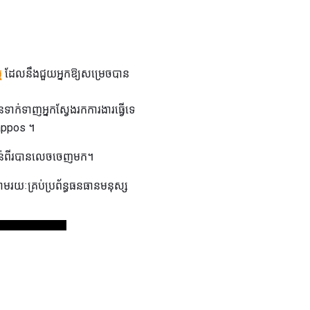
ម
ដែលនឹងជួយអ្នកឱ្យសម្រេចបាន
នទាក់ទាញអ្នកស្វែងរកការងារធ្វើទេ
Zappos ។
ខាន់ពីរបានលេចចេញមក។
ាមរយៈគ្រប់ប្រព័ន្ធធនធានមនុស្ស