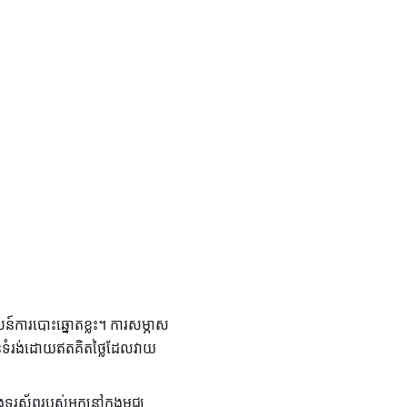
សន៍ការបោះឆ្នោតខ្លះ។ ការសម្ភាស
មានទំរង់ដោយឥតគិតថ្លៃដែលវាយ
រស័ព្ទរបស់អ្នកនៅក្នុងមជ្ឈ