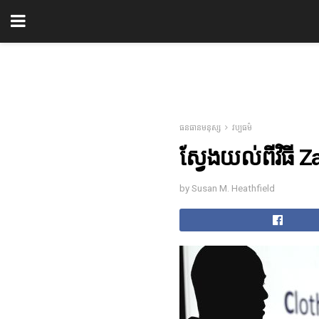
ធនធានមនុស្ស
វប្បធម៌
ស្វែងយល់ពីវិធី Z
by Susan M. Heathfield