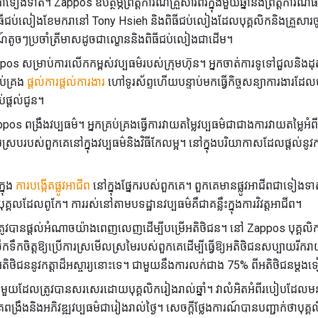
ទៀងទាត់។ Zappos ឧបត្ថម្ភព្រឹត្តិការណ៍គ្រួសារពីរក្នុងមួយឆ្នាំនិងព្រឹត្តិការណ៍
ិធីជប់លៀងខែមករានៅ Tony Hsieh និងពិធីជប់លៀងដែលបុគ្គលិកនិងគ្រួសារ
ណ៍តូចៗប្រចាំត្រីមាសដូចជាល្ខោននិងពិធីជប់លៀងជាដើម។
appos សម្រាប់ការលើកកម្ពស់វប្បធម៌របស់ក្រុមហ៊ុន។ អ្នកចាត់ការទូទៅជួលនិងដុតប៉
រប់គ្រង
ផ្តល់ការផ្តល់ការងារ
ហៅទូរស័ព្ទហើយបន្ទាប់មកធ្វើកិច្ចសន្យាការងារដែល
ប់ផ្តល់ជូន។
os ពង្រឹងវប្បធម៌។ អ្នកគ្រប់គ្រងធ្វើការវាយតម្លៃវប្បធម៌ជាជាងការវាយតម្លៃអំពីក
បរបស់ពួកគេនៅក្នុងវប្បធម៌និងវិធីកែលម្អ។ នៅក្នុងបរិយាកាសដែលផ្តល់នូវការ
្នុង
ការបង្កើតផ្លូវអាជីព
នៅក្នុងផ្នែករបស់ពួកគេ។ ពួកគេមានផ្លូវអាជីពជាទៀងទាត់
ប់បុគ្គលដែលពូកែ។ ការរស់នៅតាមបទដ្ឋានវប្បធម៌គឺជាគន្លឹះក្នុងការវិវត្តអាជីព។
្រូវបានផ្តល់អំណាចយ៉ាងពេញលេញដើម្បីបម្រើអតិថិជន។ នៅ Zappos បុគ្គលិកផ
ើកទឹកចិត្តឱ្យប្រើការស្រមើលស្រមៃរបស់ពួកគេដើម្បីធ្វើឱ្យអតិថិជនសប្បាយរីករា
ឱ្យអតិថិជននូវកត្តាដ៏អស្ចារ្យនោះទេ។ ជាមួយនឹងការលក់ជាង 75% ពីអតិថិជន
យដែលត្រូវបានសរសេរដោយបុគ្គលិករៀងរាល់ឆ្នាំ។ វាលំអិតអំពីរបៀបដែលមនុស
ឹងនិងអភិវឌ្ឍវប្បធម៌ជារៀងរាល់ថ្ងៃ។ សេចក្តីថ្លែងការណ៍បានបញ្ជាក់ថាបុគ្គលិក