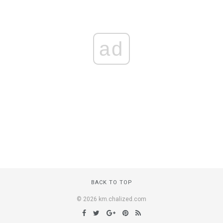
ad
BACK TO TOP
© 2026 km.chalized.com