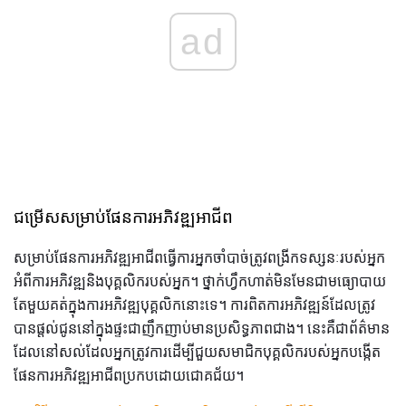
ad
ជម្រើសសម្រាប់ផែនការអភិវឌ្ឍអាជីព
សម្រាប់ផែនការអភិវឌ្ឍអាជីពធ្វើការអ្នកចាំបាច់ត្រូវពង្រីកទស្សនៈរបស់អ្នក
អំពីការអភិវឌ្ឍនិងបុគ្គលិករបស់អ្នក។ ថ្នាក់ហ្វឹកហាត់មិនមែនជាមធ្យោបាយ
តែមួយគត់ក្នុងការអភិវឌ្ឍបុគ្គលិកនោះទេ។ ការពិតការអភិវឌ្ឍន៍ដែលត្រូវ
បានផ្តល់ជូននៅក្នុងផ្ទះជាញឹកញាប់មានប្រសិទ្ធភាពជាង។ នេះគឺជាព័ត៌មាន
ដែលនៅសល់ដែលអ្នកត្រូវការដើម្បីជួយសមាជិកបុគ្គលិករបស់អ្នកបង្កើត
ផែនការអភិវឌ្ឍអាជីពប្រកបដោយជោគជ័យ។