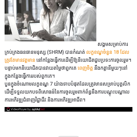
សង្គមសម្រាប់ការ
គ្រប់គ្រងធនធានមនុស្ស (SHRM) បានកំណត់
លក្ខខណ្ឌចំនួន 18 ដែល
ត្រូវតែមានវត្តមាន
នៅកន្លែងធ្វើការដើម្បីឱ្យនិយោជិតជួបប្រទះការចូលរួម។
បន្ទាប់មកនិយោជិតបានវាយតម្លៃថាពួកគេ
ពេញចិត្ត
នឹងកត្តានីមួយៗនៅ
ក្នុងកន្លែងធ្វើការរបស់ពួកគេ។
បួនក្នុងចំណោមលក្ខខណ្ឌ 7 យ៉ាងទាបបំផុតដែលត្រូវមានសម្រាប់បុគ្គលិក
ដើម្បីទទួលយកបទពិសោធន៍នៃការចូលរួមពាក់ព័ន្ធនឹងការបណ្តុះបណ្តាល
ការអភិវឌ្ឍជំនាញវិជ្ជាជីវៈនិងការអភិវឌ្ឍអាជីព។