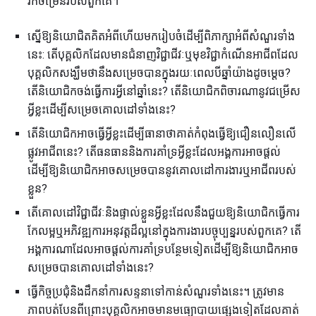
រីកចម្រើនរបស់ពួកគេ។
ស្នើឱ្យនិយោជិតគិតអំពីហើយមករៀបចំដើម្បីពិភាក្សាអំពីសំណួរទាំង
នេះ: តើបុគ្គលិកដែលមានជំនាញវិជ្ជាជីវៈឬមុខវិជ្ជាកំណើនអាជីពដែល
បុគ្គលិកសង្ឃឹមថានឹងសម្រេចបានក្នុងរយៈពេលបីឆ្នាំយ៉ាងដូចម្តេច?
តើនិយោជិកចង់ធ្វើការអ្វីនៅឆ្នាំនេះ? តើនិយោជិកពិចារណានូវជម្រើស
អ្វីខ្លះដើម្បីសម្រេចគោលដៅទាំងនេះ?
តើនិយោជិកអាចធ្វើអ្វីខ្លះដើម្បីធានាថាគាត់កំពុងធ្វើឱ្យជឿនលឿនលើ
ផ្លូវអាជីពនេះ? តើធនធាននិងការគាំទ្រអ្វីខ្លះដែលអង្គការអាចផ្តល់
ដើម្បីឱ្យនិយោជិកអាចសម្រេចបាននូវគោលដៅការងារឬអាជីពរបស់
ខ្លួន?
តើគោលដៅវិជ្ជាជីវៈនិងផ្ទាល់ខ្លួនអ្វីខ្លះដែលនឹងជួយឱ្យនិយោជិកធ្វើការ
កែលម្អឬអភិវឌ្ឍការអនុវត្តដ៏ល្អនៅក្នុងការងារបច្ចុប្បន្នរបស់ពួកគេ? តើ
អង្គការណាដែលអាចផ្តល់ការគាំទ្របន្ថែមទៀតដើម្បីឱ្យនិយោជិកអាច
សម្រេចបានគោលដៅទាំងនេះ?
ធ្វើកិច្ចប្រជុំនិងដឹកនាំការសន្ទនាទៅកាន់សំណួរទាំងនេះ។ ត្រូវមាន
ភាពបត់បែនពីព្រោះបុគ្គលិកអាចមានមធ្យោបាយផ្សេងទៀតដែលគាត់