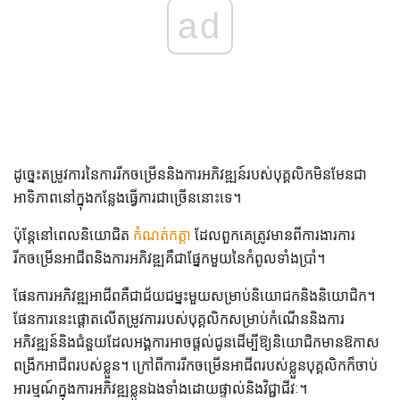
ad
ដូច្នេះតម្រូវការនៃការរីកចម្រើននិងការអភិវឌ្ឍន៍របស់បុគ្គលិកមិនមែនជា
អាទិភាពនៅក្នុងកន្លែងធ្វើការជាច្រើននោះទេ។
ប៉ុន្តែនៅពេលនិយោជិត
កំណត់កត្តា
ដែលពួកគេត្រូវមានពីការងារការ
រីកចម្រើនអាជីពនិងការអភិវឌ្ឍគឺជាផ្នែកមួយនៃកំពូលទាំងប្រាំ។
ផែនការអភិវឌ្ឍអាជីពគឺជាជ័យជម្នះមួយសម្រាប់និយោជកនិងនិយោជិក។
ផែនការនេះផ្តោតលើតម្រូវការរបស់បុគ្គលិកសម្រាប់កំណើននិងការ
អភិវឌ្ឍន៍និងជំនួយដែលអង្គការអាចផ្តល់ជូនដើម្បីឱ្យនិយោជិកមានឱកាស
ពង្រីកអាជីពរបស់ខ្លួន។ ក្រៅពីការរីកចម្រើនអាជីពរបស់ខ្លួនបុគ្គលិកក៏ចាប់
អារម្មណ៍ក្នុងការអភិវឌ្ឍខ្លួនឯងទាំងដោយផ្ទាល់និងវិជ្ជាជីវៈ។