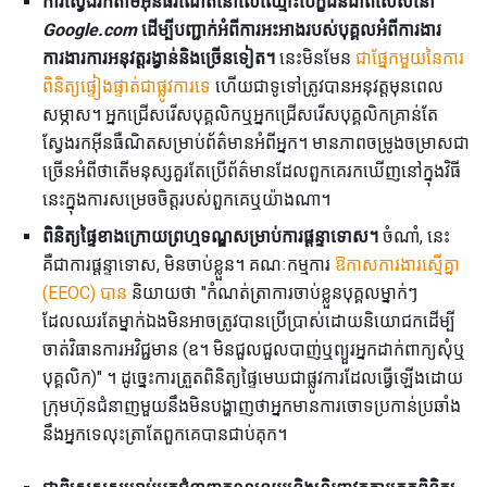
ការស្វែងរកតាមអ៊ិនធ័រណែតនៅលើឈ្មោះបេក្ខជនជាពិសេសនៅ
Google.com
ដើម្បីបញ្ជាក់អំពីការអះអាងរបស់បុគ្គលអំពីការងារ
ការងារការអនុវត្តរង្វាន់និងច្រើនទៀត។
នេះមិនមែន
ជាផ្នែកមួយនៃការ
ពិនិត្យផ្ទៀងផ្ទាត់ជាផ្លូវការទេ
ហើយជាទូទៅត្រូវបានអនុវត្តមុនពេល
សម្ភាស។ អ្នកជ្រើសរើសបុគ្គលិកឬអ្នកជ្រើសរើសបុគ្គលិកគ្រាន់តែ
ស្វែងរកអ៊ីនធឺណិតសម្រាប់ព័ត៌មានអំពីអ្នក។ មានភាពចម្រូងចម្រាសជា
ច្រើនអំពីថាតើមនុស្សគួរតែប្រើព័ត៌មានដែលពួកគេរកឃើញនៅក្នុងវិធី
នេះក្នុងការសម្រេចចិត្តរបស់ពួកគេឬយ៉ាងណា។
ពិនិត្យផ្ទៃខាងក្រោយព្រហ្មទណ្ឌសម្រាប់ការផ្តន្ទាទោស។
ចំណាំ, នេះ
គឺជាការផ្តន្ទាទោស, មិនចាប់ខ្លួន។ គណៈកម្មការ
ឱកាសការងារស្មើគ្នា
(EEOC) បាន
និយាយថា "កំណត់ត្រាការចាប់ខ្លួនបុគ្គលម្នាក់ៗ
ដែលឈរតែម្នាក់ឯងមិនអាចត្រូវបានប្រើប្រាស់ដោយនិយោជកដើម្បី
ចាត់វិធានការអវិជ្ជមាន (ឧ។ មិនជួលជួលបាញ់ឬព្យួរអ្នកដាក់ពាក្យសុំឬ
បុគ្គលិក)" ។ ដូច្នេះការត្រួតពិនិត្យផ្ទៃមេឃជាផ្លូវការដែលធ្វើឡើងដោយ
ក្រុមហ៊ុនជំនាញមួយនឹងមិនបង្ហាញថាអ្នកមានការចោទប្រកាន់ប្រឆាំង
នឹងអ្នកទេលុះត្រាតែពួកគេបានជាប់គុក។