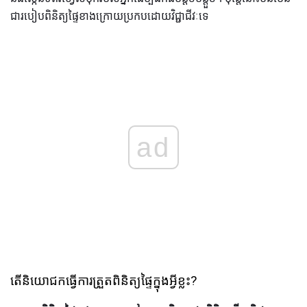
ជារបៀបពិនិត្យផ្ទៃខាងក្រោយប្រកបដោយវិជ្ជាជីវៈទេ
ad
តើនិយោជកធ្វើការត្រួតពិនិត្យផ្ទៃក្នុងអ្វីខ្លះ?