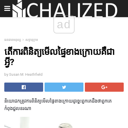
ad
ធនធានមនុស្ស
សទ្ទានុក្រម
តើការពិនិត្យមើលផ្ទៃខាងក្រោយគឺជា
អ្វី?
by Susan M. Heathfield
និយោជកត្រូវការពិនិត្យមើលផ្ទៃខាងក្រោយដូច្នេះពួកគេដឹងថាពួកគេ
កំពុងជួលនរណា