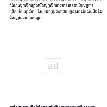
តំណែងបុគ្គលិកជ្រើសរើសបុគ្គលិកអាចមានផែនការកែលម្អការ
ជ្រើសរើសបុគ្គលិក។ និយោជកត្រូវធានាថាបេក្ខជនមានចំណេះដឹងនិង
ជំនាញដែលបានសន្យា។
ad