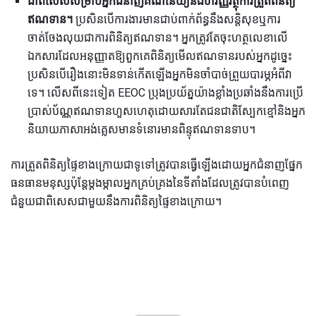
ជាពិសេសសម្រាប់អ្នកជំនាញគណនេយ្យនិងហិរញ្ញវត្ថុការត្រួតពិនិត្យ
ឥណទាន។
ប្រសិនបើការងារមានជាប់ពាក់ព័ន្ធនឹងសន្តិសុខឬការ
ចាត់ចែងលុយជាការពិនិត្យឥណទាន។ អ្នកត្រូវតែចុះហត្ថលេខាលើ
ឯកសារដែលអនុញ្ញាតឱ្យពួកគេពិនិត្យមើលឥណទានរបស់អ្នកដូច្នេះ
ប្រសិនបើរឿងនោះមិនទាន់កើតឡើងអ្នកមិនចាំបាច់ព្រួយបារម្ភអំពីវា
ទេ។ លើសពីនេះទៀត EEOC ប្រុងប្រយ័ត្នយ៉ាងខ្លាំងប្រឆាំងនឹងការប្រើ
ប្រាស់ប័ណ្ណឥណទានហួសហេតុដោយសារតែជនជាតិស្បែកខ្មៅនិងអ្នក
និយាយភាសាអង់គ្លេសមានទំនោរមានពិន្ទុឥណទានទាប។
ការត្រួតពិនិត្យផ្ទៃខាងក្រោយជាទូទៅត្រូវបានធ្វើឡើងដោយអ្នកជំនាញផ្នែក
ធនធានមនុស្សប៉ុន្តែម្តងម្កាលអ្នកគ្រប់គ្រងនៃទីតាំងដែលត្រូវបានបំពេញ
ជំនួយជាពិសេសជាមួយនឹងការពិនិត្យផ្ទៃខាងក្រោយ។