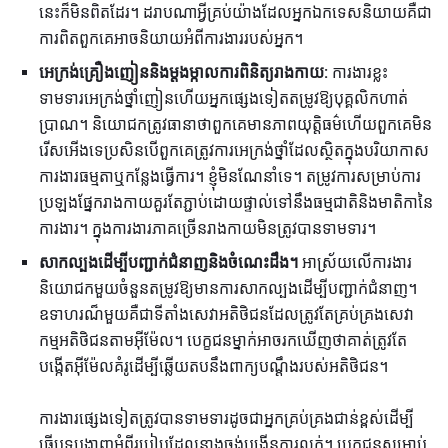
នេះក៏មិនពិតដែរ។ ដរាបណាអ្វីគ្រប់យ៉ាងដែលអ្នកឯកទេសនិយាយគឺជា
ការពិតពួកគេអាចនិយាយអំពីការងាររបស់អ្នក។
អេក្រង់គ្រឿងញៀននិងម្តងម្កាលការពិនិត្យរាងកាយ:
ការងារខ្លះ
ទាមទារអេក្រង់ថ្នាំញៀនហើយអ្នកផ្សេងទៀតតម្រូវឱ្យបុគ្គលិកហាត់
ប្រាណ។ និយោជកត្រូវធានាថាពួកគេមានភាពយុត្តិធម៌ហើយពួកគេមិន
រើសអើងទេប្រសិនបើពួកគេត្រូវការអេក្រង់ថ្នាំដែលស្ថិតក្នុងបរិយាកាស
ការងារធម្មតាឬកន្លែងធ្វើការ។ ខ្ញុំមិនណែនាំទេ។ តម្រូវការសម្រាប់ការ
ប្រឡងផ្នែករាងកាយគួរតែភ្ជាប់ដោយផ្ទាល់ទៅនឹងធម្មជាតិនិងមាតិកានៃ
ការងារ។ ក្នុងការងារភាគច្រើនរាងកាយមិនត្រូវបានទាមទារ។
សាកល្បងដើម្បីបញ្ជាក់ជំនាញនិងចំណេះដឹង។
អាស្រ័យលើការងារ
និយោជកមួយចំនួនតម្រូវឱ្យមានការសាកល្បងដើម្បីបញ្ជាក់ជំនាញ។
ឧទាហរណ៏មួយគឺជាទីតាំងសេវាអតិថិជនដែលត្រូវតែគ្រប់គ្រងសេវា
កម្មអតិថិជនតាមអ៊ីម៉ែល។ បេក្ខជនម្នាក់អាចរកឃើញថាគាត់ត្រូវតែ
បង្កើតអ៊ីម៉ែលគំរូដើម្បីឆ្លើយតបនឹងពាក្យបណ្តឹងរបស់អតិថិជន។
ការងារផ្សេងទៀតត្រូវបានទាមទារដូចជាអ្នកគ្រប់គ្រងជាន់ខ្ពស់ដើម្បី
ធ្វើបទបង្ហាញអំពីរបៀបដែលនាងចង់បង្កើនការលក់។ បេក្ខជនសម្រាប់