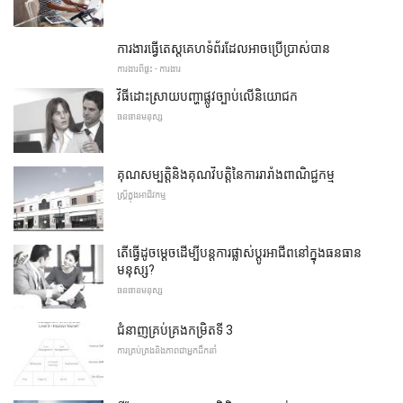
ការងារធ្វើតេស្តគេហទំព័រដែលអាចប្រើប្រាស់បាន
ការងារពីផ្ទះ - ការងារ
វិធីដោះស្រាយបញ្ហាផ្លូវច្បាប់លើនិយោជក
ធនធានមនុស្ស
គុណសម្បត្តិនិងគុណវិបត្តិនៃការរារាំងពាណិជ្ជកម្ម
ស្ត្រីក្នុងអាជីវកម្ម
តើធ្វើដូចម្តេចដើម្បីបន្តការផ្លាស់ប្តូរអាជីពនៅក្នុងធនធាន
មនុស្ស?
ធនធានមនុស្ស
ជំនាញគ្រប់គ្រងកម្រិតទី 3
ការគ្រប់គ្រងនិងភាពជាអ្នកដឹកនាំ