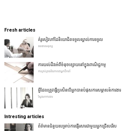
Fresh articles
គំរូសៀវភៅដៃនិយោជិតទទួលស្គាល់ការទទួល
ធនធានមនុស្ស
ការយល់ដឹងអំពីចំនុចខ្សោយនៅក្នុងពាណិជ្ជកម្ម
ការគ្រប់គ្រងនិងភាពជាអ្នកដឹកនាំ
អ្វីដែលត្រូវធ្វើប្រសិនបើអ្នកបានបំផុសការសម្ភាសន៍ការងារ
ស្វែងរកការងារ
Intresting articles
ព័ត៌មានជំនួយសម្រាប់ការផ្ញើរសារជាមួយអ្នកជ្រើសរើស