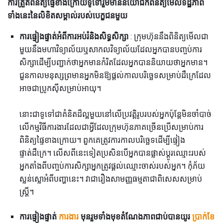
ការត្រួតពិនិត្យផ្ទៃខាងក្រោយទូទៅរួមមាននិយោជកពិនិត្យមើលទិដ្ឋភាព
ទាំងនេះនៃលិខិតសម្គាល់របស់បេក្ខជនមួយ
ការផ្ទៀងផ្ទាត់អំពីការអប់រំនិងសិទ្ធសិក្សា
: ក្រុមហ៊ុននឹងពិនិត្យមើលជា
មួយនឹងមហាវិទ្យាល័យឬសាកលវិទ្យាល័យដែលអ្នកបានបញ្ចប់ការ
សិក្សាដើម្បីបញ្ជាក់ថាអ្នកមានកំរិតដែលអ្នកបាននិយាយថាអ្នកមាន។
ជួនកាលមនុស្សព្រមានអ្នកមិនឱ្យផ្តល់កាលបរិច្ឆេទសម្រាប់ដឺក្រេដែល
អាចជាប្រូកស៊ីសម្រាប់អាយុ។
នោះជាទូទៅជាគំនិតដ៏ល្អមួយនៅលើប្រវត្តិរូបរបស់អ្នកប៉ុន្តែមិនចាំបាច់
លើកម្មវិធីការងារដែលជាអ្វីដែលក្រុមហ៊ុនភាគច្រើនប្រើសម្រាប់ការ
ពិនិត្យផ្ទៃខាងក្រោយ។ ពួកគេត្រូវការកាលបរិច្ឆេទដើម្បីផ្ទៀង
ផ្ទាត់ដឺក្រេ។ លើសពីនេះទៀតប្រសិនបើអ្នកបានផ្លាស់ប្តូរឈ្មោះរបស់
អ្នកតាំងពីបញ្ចប់ការសិក្សាអ្នកត្រូវផ្តល់ឈ្មោះចាស់របស់អ្នក។ កុំភ័យ
ស្លន់ស្លោអំពីបញ្ហានេះ។ វាជារឿងសាមញ្ញធម្មតាជាពិសេសសម្រាប់
ស្ត្រី។
ការផ្ទៀងផ្ទាត់
ការងារ
មុនរួមទាំងមុខតំណែងភាពជាប់បានយូរ
ប្រាក់ខែ