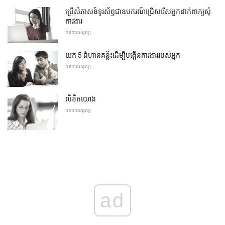
ប្រើសំភាសន៍ទូរស័ព្ទជាឧបករណ៍ជ្រើសរើសអ្នកដាក់ពាក្យសុំ
ការងារ
ធនធានមនុស្ស
យក 5 ជំហានគន្លឹះដើម្បីបង្កើនការងាររបស់អ្នក
ធនធានមនុស្ស
លិខិតយោង
ធនធានមនុស្ស
ad