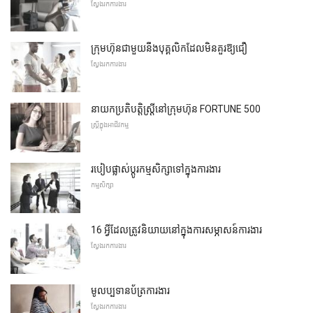
ស្វែងរកការងារ
ក្រុមហ៊ុនជាមួយនឹងបុគ្គលិកដែលមិនគួរឱ្យជឿ
ស្វែងរកការងារ
នាយកប្រតិបត្តិស្ត្រីនៅក្រុមហ៊ុន FORTUNE 500
ស្ត្រីក្នុងអាជីវកម្ម
របៀបផ្លាស់ប្តូរកម្មសិក្សាទៅក្នុងការងារ
កម្មសិក្សា
16 អ្វីដែលត្រូវនិយាយនៅក្នុងការសម្ភាសន៍ការងារ
ស្វែងរកការងារ
មូលប្បទានប័ត្រការងារ
ស្វែងរកការងារ