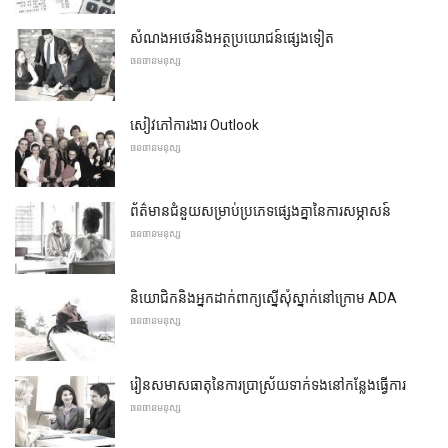
សំណងអថេរនិងអត្ថប្រយោជន៍ផ្សេងទៀត
ធនធានមនុស្ស
សៀវភៅការងារ Outlook
ធនធានមនុស្ស
ព័ត៌មានជំនួយសម្រាប់ប្រភេទផ្សេងគ្នានៃការសម្ភាសន៍
ធនធានមនុស្ស
និយោជិកនិងអ្នកដាក់ពាក្យស្នើសុំស្នាក់នៅក្រោម ADA
ធនធានមនុស្ស
រៀនសមាសធាតុនៃការប្រាស្រ័យទាក់ទងនៅកន្លែងធ្វើការ
ធនធានមនុស្ស