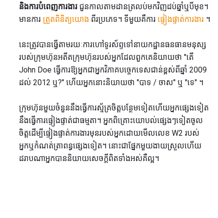
និងការបំពេញការងារ
ជួនកាលតាមដានត្រលប់មកវិញដប់ឆ្នាំឬបីមុខ។
មានការ
ត្រួតពិនិត្យយោង
ពីរប្រភេទ។ ទីមួយគឺការ
ផ្ទៀងផ្ទាត់ការងារ
។
នេះត្រូវបានធ្វើតាមរយៈការហៅទូរស័ព្ទទៅនាយកដ្ឋានធនធានមនុស្ស
របស់ក្រុមហ៊ុនអតីតក្រុមហ៊ុនរបស់អ្នកដែលពួកគេនិយាយថា "តើ
John Doe ធ្វើការឱ្យអ្នកជាអ្នកវិភាគបច្ចេកទេសជាន់ខ្ពស់ពីឆ្នាំ 2009
ដល់ 2012 ឬ?" ហើយអ្នកនោះនិយាយថា "បាទ / ចាស" ឬ "ទេ" ។
ក្រុមហ៊ុនមួយចំនួននឹងធ្វើការស្ម័គ្រចិត្តបន្ថែមទៀតហើយអ្នកផ្សេងទៀត
នឹងធ្វើការផ្ទៀងផ្ទាត់ជាធម្មតា។ អ្នកពិគ្រោះយោបល់ផ្សេងៗទៀតចូល
ចិត្តដើម្បីផ្ទៀងផ្ទាត់ការងារមុនរបស់អ្នកដោយមើលលេខ W2 របស់
អ្នកឬកំណត់ត្រាពន្ធផ្សេងទៀត។ នោះជាផ្នែកមួយងាយស្រួលហើយ
ដរាបណាអ្នកបាននិយាយសេចក្តីពិតទាំងអស់គឺល្អ។