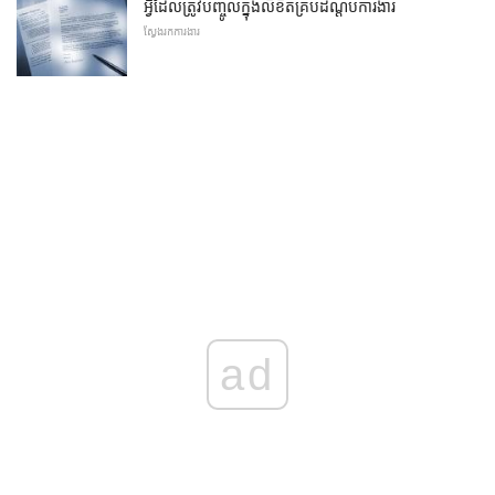
អ្វីដែលត្រូវបញ្ចូលក្នុងលិខិតគ្របដណ្តប់ការងារ
ស្វែងរកការងារ
ad