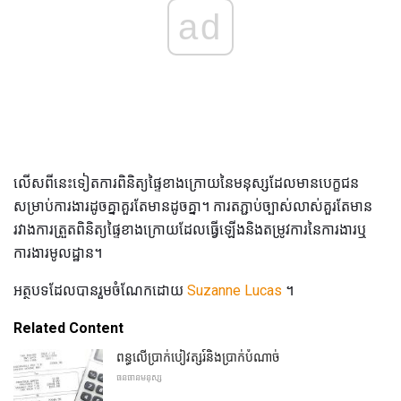
ad
លើសពីនេះទៀតការពិនិត្យផ្ទៃខាងក្រោយនៃមនុស្សដែលមានបេក្ខជន
សម្រាប់ការងារដូចគ្នាគួរតែមានដូចគ្នា។ ការតភ្ជាប់ច្បាស់លាស់គួរតែមាន
រវាងការត្រួតពិនិត្យផ្ទៃខាងក្រោយដែលធ្វើឡើងនិងតម្រូវការនៃការងារឬ
ការងារមូលដ្ឋាន។
អត្ថបទដែលបានរួមចំណែកដោយ
Suzanne Lucas
។
Related Content
ពន្ធលើប្រាក់បៀវត្សរ៍និងប្រាក់បំណាច់
ធនធានមនុស្ស