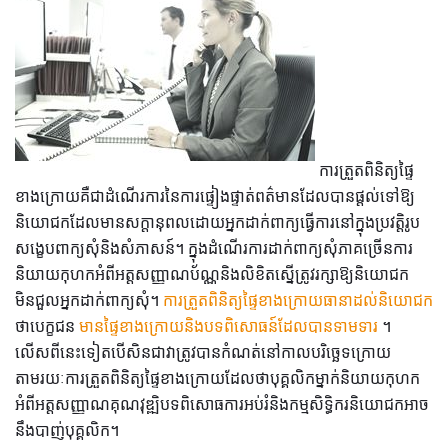
ការត្រួតពិនិត្យផ្ទៃ
ខាងក្រោយគឺជាដំណើរការនៃការផ្ទៀងផ្ទាត់ពត៌មានដែលបានផ្តល់ទៅឱ្យ
និយោជកដែលមានសក្តានុពលដោយអ្នកដាក់ពាក្យធ្វើការនៅក្នុងប្រវត្តិរូប
សង្ខេបពាក្យសុំនិងសំភាសន៍។ ក្នុងដំណើរការដាក់ពាក្យសុំភាគច្រើនការ
និយាយកុហកអំពីអត្តសញ្ញាណប័ណ្ណនិងលិខិតស្នើត្រូវរក្សាឱ្យនិយោជក
មិនជួលអ្នកដាក់ពាក្យសុំ។
ការត្រួតពិនិត្យផ្ទៃខាងក្រោយធានាដល់និយោជក
ថាបេក្ខជន
មានផ្ទៃខាងក្រោយនិងបទពិសោធន៍ដែលបានទាមទារ
។
លើសពីនេះទៀតបើសិនជាវាត្រូវបានកំណត់នៅកាលបរិច្ឆេទក្រោយ
តាមរយៈការត្រួតពិនិត្យផ្ទៃខាងក្រោយដែលថាបុគ្គលិកម្នាក់និយាយកុហក
អំពីអត្តសញ្ញាណគុណវុឌ្ឍិបទពិសោធការអប់រំនិងកម្មសិទ្ធិករនិយោជកអាច
នឹងបាញ់បុគ្គលិក។