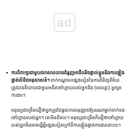
ad
ការពិភាក្សាជាមួយឯកសារយោងជំនួញអាជីពនិងផ្ទាល់ខ្លួននិងការផ្ទៀង
ផ្ទាត់លិខិតអនុសាសន៍។
ពាក់កណ្តាលផ្សេងទៀតនៃការពិនិត្យពិច័យ
ត្រូវបាននិយាយជាមួយអតីតចៅហ្វាយរបស់អ្នកនិង (ពេលខ្លះ) អ្នករួម
ការងារ។
មនុស្សជាច្រើនជឿថាអ្នកត្រូវតែផ្តល់ការអនុញ្ញាតឱ្យនរណាម្នាក់ទាក់ទង
ចៅហ្វាយរបស់អ្នក។ នេះមិនពិតទេ។ មនុស្សជាច្រើនក៏ជឿថាចៅហ្វាយ
របស់អ្នកមិនអាចធ្វើអ្វីផ្សេងទៀតក្រៅពីការផ្ទៀងផ្ទាត់ការងារនោះទេ។