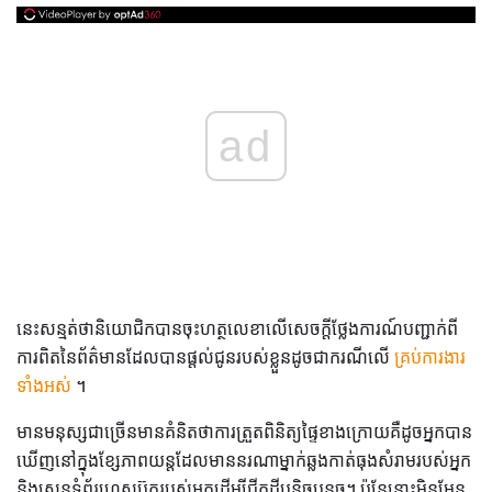
ad
នេះសន្មត់ថានិយោជិកបានចុះហត្ថលេខាលើសេចក្តីថ្លែងការណ៍បញ្ជាក់ពី
ការពិតនៃព័ត៌មានដែលបានផ្តល់ជូនរបស់ខ្លួនដូចជាករណីលើ
គ្រប់ការងារ
ទាំងអស់
។
មានមនុស្សជាច្រើនមានគំនិតថាការត្រួតពិនិត្យផ្ទៃខាងក្រោយគឺដូចអ្នកបាន
ឃើញនៅក្នុងខ្សែភាពយន្តដែលមាននរណាម្នាក់ឆ្លងកាត់ធុងសំរាមរបស់អ្នក
និងស្កេនទំព័រហ្វេសប៊ុករបស់អ្នកដើម្បីជីកដីបន្តិចបន្តួច។ ប៉ុន្តែនោះមិនមែន