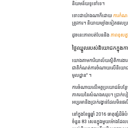
និយមន័យទូទៅទេ។
ទោះជាយ៉ាងណាក៏ដោយ
ការកំណត
ត្រូវការ។ និយាយម្យ៉ាងទៀតផលប្រ
ដូចនេះភាពបត់បែននិង
ភាពខុសគ្នា
ថ្លៃឈ្នួលរបស់និយោជកក្នុងកា
យោងតាមការិយាល័យស្ថិតិការងា
ជាតិកំណត់ការចំណាយលើនិយោជកលើប
មូលដ្ឋាន" ។
ការចំណាយលើអត្ថប្រយោជន៍បន្ថែមសម
ភាគរយនៃសំណងសរុប។ ប្រាក់បៀវត្សប
អប្បរមានិងប្រាក់រង្វាន់ដែលមិនផ
នៅក្នុងខែធ្នូឆ្នាំ 2016 ធាតុផ្
ចំនួន 83 សេនក្នុងមួយម៉ោងដែលធ្