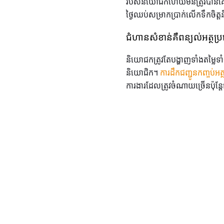
របស់និយោជកហើយមិនត្រូវបានគេភ្ជា
ថ្ងៃឈប់សម្រាកប្រាក់លើកទឹកចិត្
ជំហានសំខាន់គឺពន្យល់អត្ថប
និយោជកត្រូវតែបង្ហាញទាំងតម្លៃទ
និយោជិក។
ការដឹកជញ្ជូនកញ្ចប់អត្
ការងារដែលត្រូវចំណាយច្រើនប៉ុន្ត