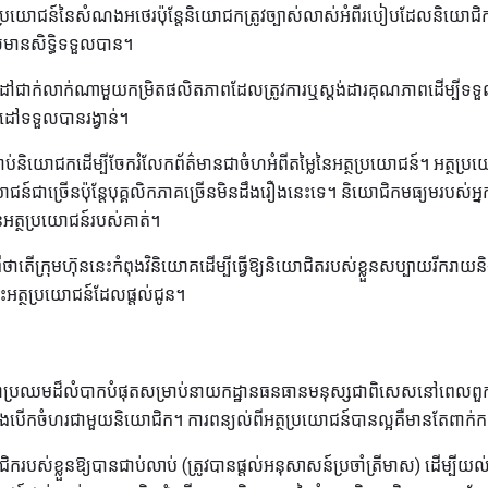
រយោជន៍នៃសំណងអថេរប៉ុន្ដែនិយោជកត្រូវច្បាស់លាស់អំពីរបៀបដែលនិយោជិ
លមានសិទ្ធិទទួលបាន។
ាក់លាក់ណាមួយកម្រិតផលិតភាពដែលត្រូវការឬស្តង់ដារគុណភាពដើម្បីទទ
ទទួលបានរង្វាន់។
ប់និយោជកដើម្បីចែករំលែកព័ត៌មានជាចំហអំពីតម្លៃនៃអត្ថប្រយោជន៍។ អត្ថប្
ប្រយោជន៍ជាច្រើនប៉ុន្តែបុគ្គលិកភាគច្រើនមិនដឹងរឿងនេះទេ។ និយោជិកមធ្យមរប
អត្ថប្រយោជន៍របស់គាត់។
ាតើក្រុមហ៊ុននេះកំពុងវិនិយោគដើម្បីធ្វើឱ្យនិយោជិតរបស់ខ្លួនសប្បាយរីករាយ
ត្ថប្រយោជន៍ដែលផ្តល់ជូន។
ហាប្រឈមដ៏លំបាកបំផុតសម្រាប់នាយកដ្ឋានធនធានមនុស្សជាពិសេសនៅពេលពួកគ
ទំនងបើកចំហរជាមួយនិយោជិក។ ការពន្យល់ពីអត្ថប្រយោជន៍បានល្អគឺមានតែពាក់កណ
យោជិករបស់ខ្លួនឱ្យបានជាប់លាប់ (ត្រូវបានផ្តល់អនុសាសន៍ប្រចាំត្រីមាស) ដើម្បី