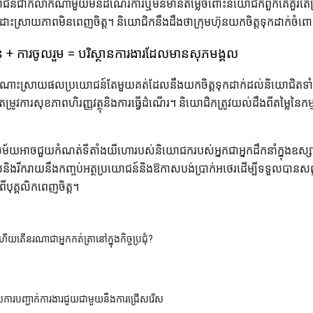
រយោជន៍ជាក់លាក់ណាមួយមិនដំណើរការឬមិនមានតម្លៃចំពោះនិយោជិកពួកគេគួរតែប្រ
ីដោះស្រាយភាពមិនពេញចិត្ត។ និយោជិកនឹងដឹងថាក្រុមហ៊ុនយកចិត្តទុកដាក់ចំព
ន + ការចូលរួម = បរិស្ថានការងារដែលមានសុភមង្គល
ើតដំណោះស្រាយផលប្រយោជន៍តែមួយគត់ដែលនឹងយកចិត្តទុកដាក់ដល់និយោជិតទា
ម្រូវការសុខភាពហិរញ្ញវត្ថុនិងការធ្វើដំណើរ។ និយោជិកត្រូវយល់ដឹងពីតម្លៃនៃកម្ម
សម័យអាចជួយកំណត់ទីតាំងយីហោរបស់និយោជករបស់អ្នកជាអ្នកដឹកនាំក្នុងឧស្សា
់និងរីករាយនឹងកញ្ចប់អត្ថប្រយោជន៍និងឱកាសបង់ប្រាក់អថេរដើម្បីទទួលបាន
ីបុគ្គលិកពេញចិត្ត។
្វីហើយតើនរណាជាអ្នកកត់ត្រានៅក្នុងកិច្ចប្រជុំ?
ការបញ្ជាក់ការងារជួយជាមួយនឹងការជ្រើសរើស