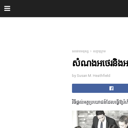
ធនធានមនុស្ស
សទ្ទានុក្រម
សំណងអថេរនិងអត
by Susan M. Heathfield
វិធីផ្តល់អត្ថប្រយោជន៍ដែលធ្វើឱ្យរំភ