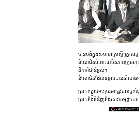
បានបង់ក្នុងសមាមាត្រស្មើៗគ្នាពេញ
និយោជិតចំពោះផលិតភាពក្រុមហ៊
ដឹកនាំជាន់ខ្ពស់។
និយោជិតដែលទទួលបានសំណងអចិ
ប្រាក់ឈ្នួលអប្បបរមាត្រូវបានផ្តល់
ប្រាក់និងទំនិញនិងសេវាកម្មដូចជា