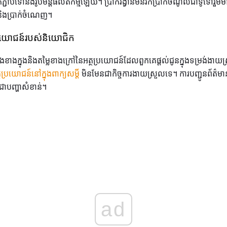
ប់ទៅនឹងរូបមន្តផលិតកម្មឡើយ។ ប្រាក់រង្វាន់មិនរកប្រាក់ចំណូលជាទូទៅរួមមានប្រ
តនិងប្រាក់ចំណេញ។
្រយោជន៍របស់និយោជិក
ាំងខាងក្នុងនិងតម្លៃខាងក្រៅនៃអត្ថប្រយោជន៍ដែលពួកគេផ្តល់ជូនក្នុងទម្រង់
ថប្រយោជន៍នៅក្នុងពាក្យសម្ដី
មិនមែនជាកិច្ចការងាយស្រួលទេ។ ការបញ្ជូនព័ត៌ម
ែជាបញ្ហាសំខាន់។
ad