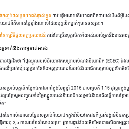
់កញ្ចប់ផលប្រយោជន៍ផ្ទាល់ខ្លួន
ចាប់ផ្តើមដោយនិយោជកពិតជាយល់ដឹងពីអ្វីដែល
យោជន៍គឺមានតម្លៃខ្លាំងណាស់ដែលបុគ្គលិកម្នាក់ៗមានទស្សនៈ។
នៃកម្មវិធីផ្តល់អត្ថប្រយោជន៍
កាន់តែច្រើនបុគ្គលិកទាំងអស់របស់អ្នកនឹងមានអ
រទូទាត់និងការទូទាត់អថេរ
របានឱ្យដឹងថា "ថ្លៃឈ្នួលរបស់និយោជកសម្រាប់សំណងនិយោជិក (ECEC) ដ
្រាក់បៀវត្សប្រាក់ខែនិងអត្ថប្រយោជន៍របស់និយោជិកសម្រាប់បុគ្គលិកមិនមែនរ
្រាប់បុគ្គលិកផ្នែកឯកជននៅក្នុងខែធ្នូឆ្នាំ 2016 ជាមធ្យមគឺ 1,15 ដុល្លារក្ន
ន្ថែមរួមបញ្ចូលទាំងថ្លៃឈ្នួលរបស់និយោជិកសម្រាប់និយោជិតធ្វើការបន្ថែមម៉ោ
លិត។
សំដ៏ធំបំផុតនៃការចំណាយបន្ថែមសម្រាប់និយោជកក្នុងវិស័យឯកជនគឺប្រាក់រង្វាន់មិ
វើការឬ 2,5 ភាគរយនៃសំណងសរុប។ ប្រាក់រង្វាន់ដែលមិនមែនជាផលិតកម្មត្រូវប