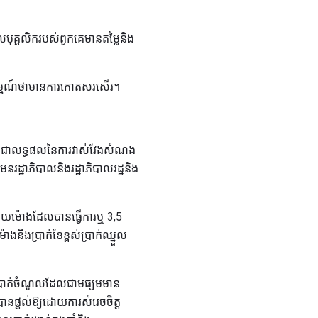
បុគ្គលិករបស់ពួកគេមានតម្លៃនិង
ារម្មណ៍ថាមានការកោតសរសើរ។
ែលជាលទ្ធផលនៃការវាស់វែងសំណង
ដ្ឋាភិបាលនិងរដ្ឋាភិបាលរដ្ឋនិង
ុងមួយម៉ោងដែលបានធ្វើការឬ 3,5
ងនិងប្រាក់ខែខ្ពស់ប្រាក់ឈ្នួល
នរកប្រាក់ចំណូលដែលជាមធ្យមមាន
ានផ្តល់ឱ្យដោយការសំរេចចិត្ត