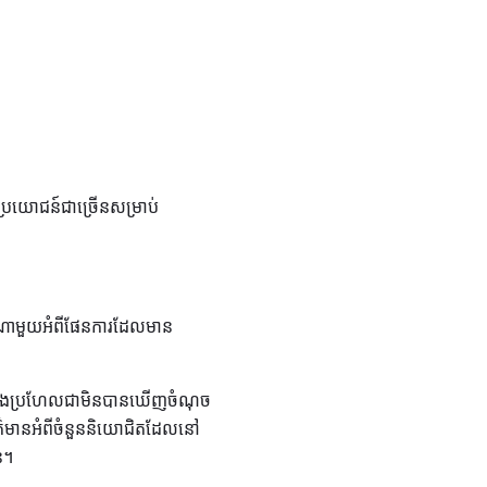
ថប្រយោជន៍ជាច្រើនសម្រាប់
ាក់ណាមួយអំពីផែនការដែលមាន
ក្មេងប្រហែលជាមិនបានឃើញចំណុច
័ត៌មានអំពីចំនួននិយោជិតដែលនៅ
ន។