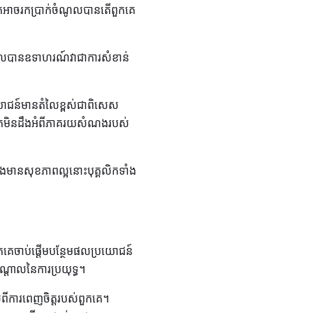
កអាចរកប្រាក់ចំណូលបានតើពួកគេ
ួលបានឧទាហរណ៍វាជាការសំខាន់
រយោជន៍មានតំលៃខ្ពស់ជាពិសេស
ស់អ្នកមិនដឹងអំពីភាគរយសំណងរបស់
និងមានសុខភាពល្អនោះបុគ្គលិកទាំង
េចាប់ផ្តើមបន្ថែមផលប្រយោជន៍
្តាលនៃការប្រយុទ្ធ។
យល់ពីការពេញចិត្តរបស់ពួកគេ។