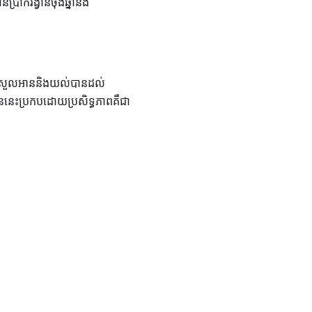
ាក់រង្វាន់ចុងឆ្នាំនិង
ងាយស្រួលអាននិងយល់បានដល់
ាននេះប្រកបដោយប្រសិទ្ធភាពគឺជា