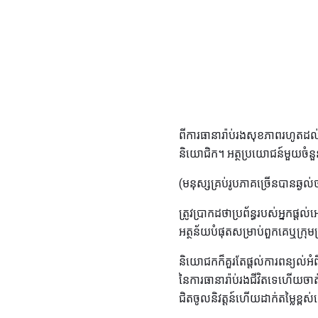
ពីការធានារ៉ាប់រងសុខភាពរហូតដល់ផ
និយោជិក។ អត្ថប្រយោជន៍មួយចំនួន
(មនុស្សគ្រប់រូបភាគច្រើនបានឆ្ង
ត្រូវប្រាកដថាប្រព័ន្ធរបស់អ្នក
អត្ថន័យបំផុតសម្រាប់ពួកគេឬក្រុម
និយោជកក៏គួរតែផ្តល់ការពន្យល
នៃការធានារ៉ាប់រងជីវិតទេហើយច
ជិតចូលនិវត្តន៍ហើយដាក់តម្លៃខ្