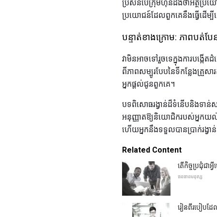
ប្រសិនបើក្រុមហ៊ុនដឹងថាអត្ថប្
ប្រយោជន៍ដែលពួកគេនឹងធ្វើដើម្ប
បន្ទាត់ខាងក្រោម: ភាពបត់បែ
វាមិនអាចទៅរួចទេក្នុងការបង្ក
ពីភាពសម្បូរបែបនៃទីកន្លែងគ្រួសារត
អ្នកផ្តល់ជូនពួកគេ។
បទពិសោធរង្វាន់ដ៏ទំនើបនិងទាន់
អនុញ្ញាតឱ្យនិយោជិករបស់អ្នកយល
ហើយអ្នកនឹងទទួលបានប្រាក់រង្វាន់ព
Related Content
តើកិច្ចប្រជុំជាអ
ធនធានមនុស្ស
រៀនពីរបៀបដែល