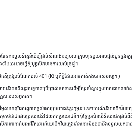
ែនការចូលនិវត្តន៍ដើម្បីផ្តល់សំណងអប្បបរមាក្រុមហ៊ុនមួយអាចផ្តល់ជូននូវអត្
ទាំងនេះអាចធ្វើឱ្យបុគ្គលិកមានការយល់ច្រឡំ។
ល់ថាតើត្រូវរួមចំណែកដល់ 401 (K) ឬក៏អ្វីដែលអាចកាត់កងបានសមរម្យ។ )
ផ្តល់អោយនិយោជិតនូវលទ្ធភាពប្រើប្រាស់ធនធានដើម្បីសួរសំណួរក្នុងពេលជាក់ល
គ្រួសាររបស់ពួកគេ។
់អំពីមូលហេតុដែលពួកគេផ្តល់ផលប្រយោជន៍ខ្លះៗមុន។ ឧទាហរណ៍និយោជិកវ័យ
ាត់ទុកថាវាជាផលប្រយោជន៍ដែលឥតប្រយោជន៍។ ប៉ុន្តែប្រសិនបើនិយោជកផ្តល់ព
ពស់លើការធានារ៉ាប់រងជីវិតនោះនិយោជិកវ័យក្មេងទាំងនោះទំនងជានឹងទទួលយកបា