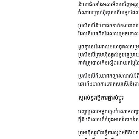
និយោជិកទាំងអស់មើលឃើញអត្ថប្
ចំណាយប្រាក់ប៉ុន្មានហើយអ្នកដែ
ប្រសិនបើនិយោជកទាក់ទងគោលដៅជ
ដែលនិយោជិតដែលសម្រេចគោលដៅ
ដូចគ្នានេះដែរវាសមហេតុផលសម្រា
ប្រសិនបើក្រុមហ៊ុនផ្តល់នូវអត្ថ
គាត់ត្រូវបានកើនឡើងដោយតម្លៃនៃ
ប្រសិនបើនិយោជកច្បាស់លាស់អំពីថ
នោះនឹងមានការកោតសរសើរចំពោះអ
សួរសំនួរធ្វើការផ្លាស់ប្តូរ
បញ្ហាប្រឈមមួយក្នុងចំណោមបញ្
ថ្មីនិងពិសេសគឺកំពុងមានទំនាក់
ក្រុមហ៊ុនគួរតែធ្វើការស្ទង់មតិនិ