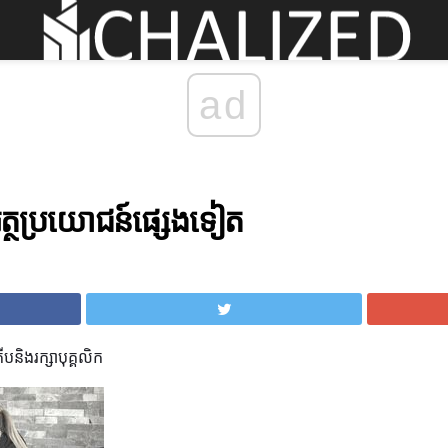
ad
្ថប្រយោជន៍ផ្សេងទៀត
ើបនិងរក្សាបុគ្គលិក