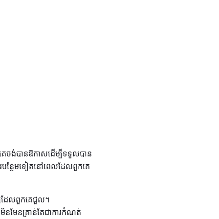
 ពួកគេចង់បានឱកាសដើម្បីទទួលបាន
ការងារបន្ថែមទៀតនៅពេលដែលពួកគេ
សដែលពួកគេជួល។
មិនមែនគ្រាន់តែជាការកំណត់