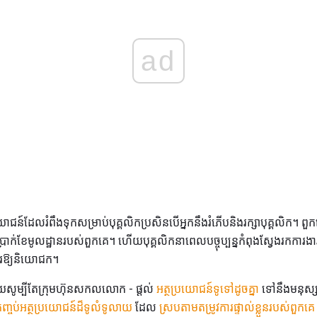
ad
ោជន៍ដែលរំពឹងទុកសម្រាប់បុគ្គលិកប្រសិនបើអ្នកនឹងរំភើបនិងរក្សាបុគ្គលិក។
ប្រាក់ខែមូលដ្ឋានរបស់ពួកគេ។ ហើយបុគ្គលិកនាពេលបច្ចុប្បន្នកំពុងស្វែងរក
ងារឱ្យនិយោជក។
នមួយសូម្បីតែក្រុមហ៊ុនសកលលោក - ផ្តល់
អត្ថប្រយោជន៍ទូទៅដូចគ្នា
ទៅនឹងមនុស្
ញ្ចប់អត្ថប្រយោជន៍ដ៏ទូលំទូលាយ
ដែល
ស្របតាមតម្រូវការផ្ទាល់ខ្លួនរបស់ពួកគេ