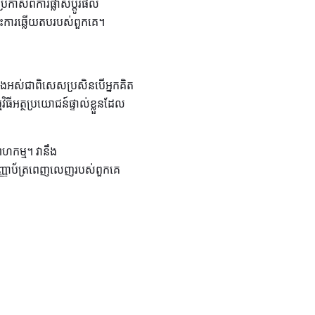
កាសពីការផ្លាស់ប្តូរផល
ោះការឆ្លើយតបរបស់ពួកគេ។
ំងអស់ជាពិសេសប្រសិនបើអ្នកគិត
វិធីអត្ថប្រយោជន៍ផ្ទាល់ខ្លួនដែល
ហកម្ម។ វានឹង
សញ្ញាប័ត្រពេញលេញរបស់ពួកគេ