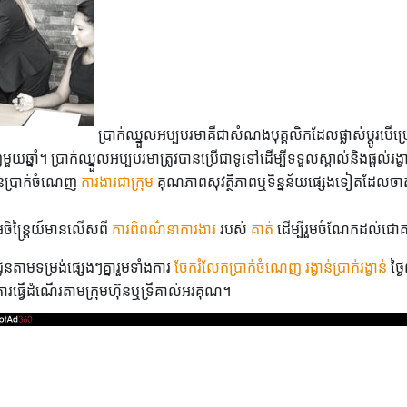
ប្រាក់ឈ្នួលអប្បបរមាគឺជាសំណងបុគ្គលិកដែលផ្លាស់ប្តូរបើ
មួយឆ្នាំ។ ប្រាក់ឈ្នួលអប្បបរមាត្រូវបានប្រើជាទូទៅដើម្បីទទួលស្គាល់និងផ្តល់រ
ុនប្រាក់ចំណេញ
ការងារជាក្រុម
គុណភាពសុវត្ថិភាពឬទិន្នន័យផ្សេងទៀតដែលចាត
ន្រ្តៃយ៍មានលើសពី
ការពិពណ៌នាការងារ
របស់
គាត់
ដើម្បីរួមចំណែកដល់ជោ
ជូនតាមទម្រង់ផ្សេងៗគ្នារួមទាំងការ
ចែករំលែកប្រាក់ចំណេញ
រង្វាន់ប្រាក់រង្វាន់
ថ្
ការធ្វើដំណើរតាមក្រុមហ៊ុនឬទ្រីគាល់អរគុណ។