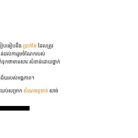
ប្រៀបធៀបនឹង
ប្រាក់ខែ
ដែលត្រូវ
ង្វាន់ដល់ការរួមចំណែករបស់
់ទុកថាមានសារៈសំខាន់ដោយថ្នាក់
គជ័យរបស់អង្គភាព។
ងៃឈប់សម្រាក
សំណងទូទាត់
សាច់