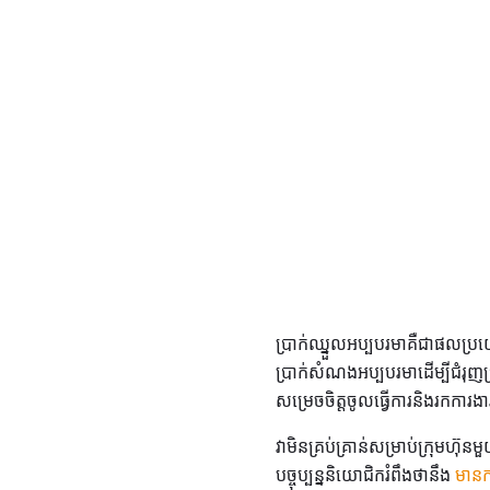
ប្រាក់ឈ្នួលអប្បបរមាគឺជាផលប្រយ
ប្រាក់សំណងអប្បបរមាដើម្បីជំរុញ
សម្រេចចិត្តចូលធ្វើការនិងរកការ
វាមិនគ្រប់គ្រាន់សម្រាប់ក្រុមហ៊ុ
បច្ចុប្បន្ននិយោជិករំពឹងថានឹង
មានក