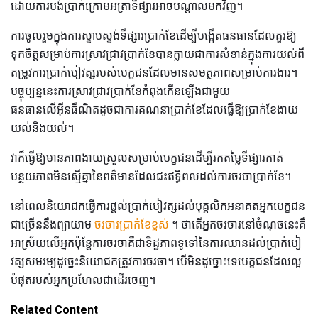
ដោយការបង់ប្រាក់ក្រោមអត្រាទីផ្សារអាចបណ្តាលមកវិញ។
ការចូលរួមក្នុងការស្ទាបស្ទង់ទីផ្សារប្រាក់ខែដើម្បីបង្កើតធនធានដែលគួរឱ្យ
ទុកចិត្តសម្រាប់ការស្រាវជ្រាវប្រាក់ខែបានក្លាយជាការសំខាន់ក្នុងការយល់ពី
តម្រូវការប្រាក់បៀវត្សរបស់បេក្ខជនដែលមានសមត្ថភាពសម្រាប់ការងារ។
បច្ចុប្បន្ននេះការស្រាវជ្រាវប្រាក់ខែកំពុងកើនឡើងជាមួយ
ធនធានលើអ៊ីនធឺណិតដូចជាការគណនាប្រាក់ខែដែលធ្វើឱ្យប្រាក់ខែងាយ
យល់និងយល់។
វាក៏ធ្វើឱ្យមានភាពងាយស្រួលសម្រាប់បេក្ខជនដើម្បីរកតម្លៃទីផ្សារកាត់
បន្ថយភាពមិនស្មើគ្នានៃពត៌មានដែលជះឥទ្ធិពលដល់ការចរចាប្រាក់ខែ។
នៅពេលនិយោជកធ្វើការផ្តល់ប្រាក់បៀវត្សដល់បុគ្គលិកអនាគតអ្នកបេក្ខជន
ជាច្រើននឹងព្យាយាម
ចរចារប្រាក់ខែខ្ពស់
។ ថាតើអ្នកចរចារនៅចំណុចនេះគឺ
អាស្រ័យលើអ្នកប៉ុន្ដែការចរចាគឺជាទិដ្ឋភាពទូទៅនៃការឈានដល់ប្រាក់បៀ
វត្សសមរម្យដូច្នេះនិយោជកត្រូវការចរចា។ បើមិនដូច្នោះទេបេក្ខជនដែលល្អ
បំផុតរបស់អ្នកប្រហែលជាដើរចេញ។
Related Content