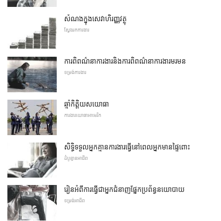
សំណងក្នុងសេវាហិរញ្ញវត្ថុ
ស្វែងរកការងារ
ការពិពណ៌នាការងារនិងការពិពណ៌នាការងារមរមន
ទម្រង់ការងារ
ឆ្មាំកិត្តិយសយោធា
ការងារយោធាអាមេរិក
សិទ្ធិទទួលអ្នកគ្មានការងារធ្វើនៅពេលអ្នកមានផ្ទៃពោះ
ដំបូន្មានអាជីព
រៀនអំពីការធ្វើជាអ្នកជំនាញផ្នែកប្រព័ន្ធនយោបាយ
ទម្រង់អាជីព