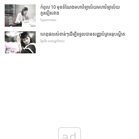
កំពូល 10 មុខតំណែងមហាវិទ្យាល័យមហាវិទ្យាល័យ
គួរជៀសវាង
ស្វែងរកការងារ
ហេតុផលសំខាន់ៗដើម្បីទទួលបានសញ្ញាប័ត្រអនុបណ្ឌិត
វិជ្ជាជីវៈរបស់រដ្ឋាភិបាល
ad