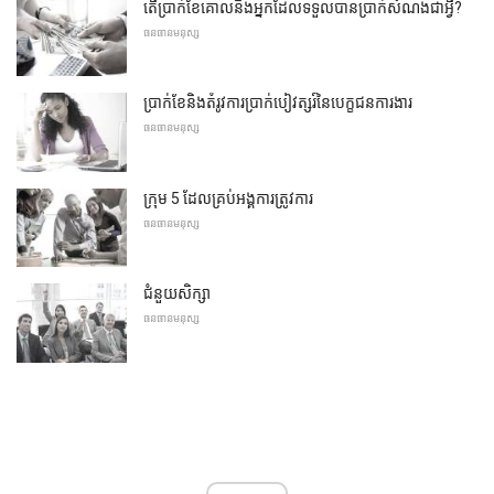
តើប្រាក់ខែគោលនិងអ្នកដែលទទួលបានប្រាក់សំណងជាអ្វី?
ធនធានមនុស្ស
ប្រាក់ខែនិងតំរូវការប្រាក់បៀវត្សរ៍នៃបេក្ខជនការងារ
ធនធានមនុស្ស
ក្រុម 5 ដែលគ្រប់អង្គការត្រូវការ
ធនធានមនុស្ស
ជំនួយសិក្សា
ធនធានមនុស្ស