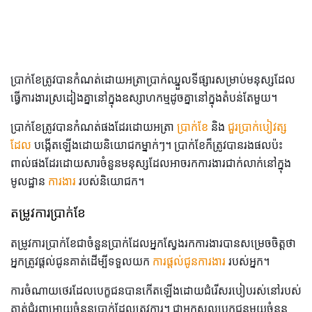
ប្រាក់ខែត្រូវបានកំណត់ដោយអត្រាប្រាក់ឈ្នួលទីផ្សារសម្រាប់មនុស្សដែល
ធ្វើការងារស្រដៀងគ្នានៅក្នុងឧស្សាហកម្មដូចគ្នានៅក្នុងតំបន់តែមួយ។
ប្រាក់ខែត្រូវបានកំណត់ផងដែរដោយអត្រា
ប្រាក់ខែ
និង
ជួរប្រាក់បៀវត្ស
ដែល
បង្កើតឡើងដោយនិយោជកម្នាក់ៗ។ ប្រាក់ខែក៏ត្រូវបានរងផលប៉ះ
ពាល់ផងដែរដោយសារចំនួនមនុស្សដែលអាចរកការងារជាក់លាក់នៅក្នុង
មូលដ្ឋាន
ការងារ
របស់និយោជក។
តម្រូវការប្រាក់ខែ
តម្រូវការប្រាក់ខែជាចំនួនប្រាក់ដែលអ្នកស្វែងរកការងារបានសម្រេចចិត្តថា
អ្នកត្រូវផ្តល់ជូនគាត់ដើម្បីទទួលយក
ការផ្តល់ជូនការងារ
របស់អ្នក។
ការចំណាយថេរដែលបេក្ខជនបានកើតឡើងដោយជំរើសរបៀបរស់នៅរបស់
គាត់ជំរុញអោយចំនួនប្រាក់ដែលត្រូវការ។ ជាអកុសលបេក្ខជនមួយចំនួន