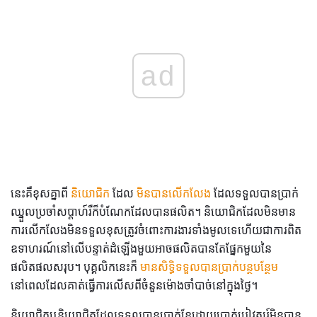
ad
នេះគឺខុសគ្នាពី
និយោជិក
ដែល
មិនបានលើកលែង
ដែលទទួលបានប្រាក់
ឈ្នួលប្រចាំសប្តាហ៍រឺក៏បំណែកដែលបានផលិត។ និយោជិកដែលមិនមាន
ការលើកលែងមិនទទួលខុសត្រូវចំពោះការងារទាំងមូលទេហើយជាការពិត
ឧទាហរណ៍នៅលើបន្ទាត់ដំឡើងមួយអាចផលិតបានតែផ្នែកមួយនៃ
ផលិតផលសរុប។ បុគ្គលិកនេះក៏
មានសិទ្ធិទទួលបានប្រាក់បន្ថបន្ថែម
នៅពេលដែលគាត់ធ្វើការលើសពីចំនួនម៉ោងចាំបាច់នៅក្នុងថ្ងៃ។
និយោជិកឬនិយោជិតដែលទទួលបានប្រាក់ខែដោយប្រាក់បៀវត្សរ៍មិនបាន