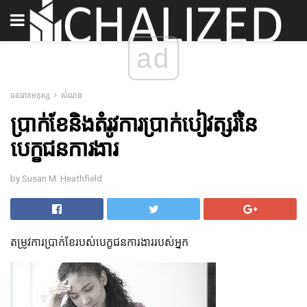
ad
ធនធានមនុស្ស
សំណង
ប្រាក់ខែនិងតំរូវការប្រាក់បៀវត្សរ៍នៃ
បេក្ខជនការងារ
by Susan M. Heathfield
តម្រូវការប្រាក់ខែរបស់បេក្ខជនការងាររបស់អ្នក