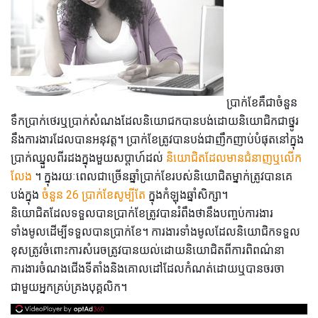
ប្រាក់ខែគឺជាចំនួន
ទឹកប្រាក់ថេរឬប្រាក់សំណងដែលនិយោជកបានបង់ដោយនិយោជិកជាថ្នូរ
នឹងការងារដែលបានអនុវត្ត។ ប្រាក់ខែត្រូវបានបង់ជាញឹកញាប់បំផុតនៅក្នុង
ប្រាក់ឈ្នួលពីរដងក្នុងមួយសប្តាហ៍ដល់
និយោជិតដែលមានជំនាញឬលើក
លែង
។ ក្នុងរយៈពេលជាច្រើនឆ្នាំប្រាក់ខែរបស់និយោជិតម្នាក់ត្រូវបានគេ
បង់ក្នុង
ចំនួន 26 ប្រាក់ខែសូម្បីតែ
ក្នុងកំឡុងឆ្នាំសិក្សា។
និយោជិតដែលទទួលបានប្រាក់ខែត្រូវបានរំពឹងថានឹងបញ្ចប់ការងារ
ទាំងមូលដើម្បីទទួលបានប្រាក់ខែ។ ការងារទាំងមូលដែលនិយោជិកទទួល
ខុសត្រូវចំពោះការសំរេចត្រូវបានយល់ដោយនិយោជិតពីការពិពណ៌នា
ការងារចំណងជើងទីតាំងនិងគោលដៅដែលកំណត់ដោយឬបានចរចា
ជាមួយអ្នកគ្រប់គ្រងបុគ្គលិក។