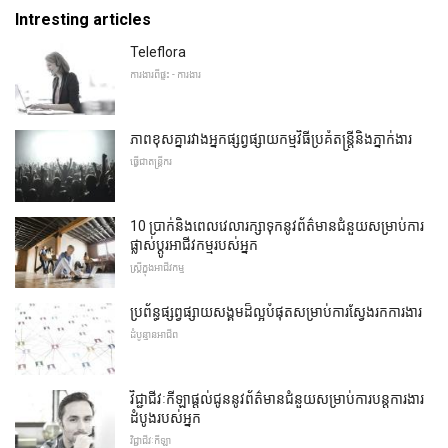
Intresting articles
Teleflora
ការងារពីផ្ទះ - ការងារ
ភាពខុសគ្នារវាងអ្នកផ្សព្វផ្សាយកម្មវិធីប្រគំតន្ត្រីនិងភ្នាក់ងារ
ធ្វើជាតន្ត្រីករ
10 ប្រាក់និងពេលវេលារក្សាទុកនូវព័ត៌មានជំនួយសម្រាប់ការ
ផ្លាស់ប្តូរអាជីវកម្មរបស់អ្នក
ស្ត្រីក្នុងអាជីវកម្ម
ប្រព័ន្ធផ្សព្វផ្សាយសង្គមដ៏ល្អបំផុតសម្រាប់ការស្វែងរកការងារ
ដំបូន្មានអាជីព
វិជ្ជាជីវៈកីឡាផ្តល់ជូននូវព័ត៌មានជំនួយសម្រាប់ការបន្តការងារ
ដំបូងរបស់អ្នក
វិជ្ជាជីវៈកីឡា