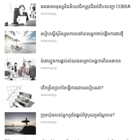
ធនធានមនុស្សនិងនិយោជិកត្រូវដឹងអំពីបទបញ្ជា COBRA
ធនធានមនុស្ស
របៀបស្នើសុំវិស្សមកាលនៅពេលអ្នកចាប់ផ្តើមការងារថ្មី
ធនធានមនុស្ស
ទំនោរក្នុងការផ្តល់សំណងសម្រាប់អង្គការគិតអនាគត
ធនធានមនុស្ស
តើកម្រិតប្រាក់ខែធ្វើការដោយរបៀបណា?
ធនធានមនុស្ស
ក្រុមហ៊ុនរបស់អ្នកគួរតែផ្តល់ថ្ងៃបុណ្យអណ្តែតទេ?
ធនធានមនុស្ស