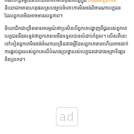
គណបក្សទីមួយនិយាយលេខគឺមានគុណវិបត្តិក្នុង
ការចរចាប្រាក់ខែ
និយោជកមានហេតុផលស្របច្បាប់ចំពោះការមិនចង់ពិចារណាបេក្ខជន
ដែលពួកគេមិនអាចមានលទ្ធភាព។
និយោជិកជាច្រើនមានអារម្មណ៍ថាប្រសិនបើពួកគេបង្ហាញពីជួររបស់ពួកគេ
បេក្ខជននឹងសន្មត់ថាពួកគេសមនឹងទទួលបានលំដាប់កំពូល។ លើសពីនេះ
ទៅទៀតពួកគេមិនចង់ចំណាយច្រើនជាងអ្វីដែលពួកគេមានហើយអាចដាក់
ការផ្តល់ជូនរបស់ពួកគេលើបំណងប្រាថ្នារបស់បេក្ខជនជាជាងអត្រាទីផ្សារ
ពិតប្រាកដ។
ad