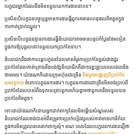
បេក្ខជនម្នាក់ដែលនឹងមិនទទួលយកការងារនោះទេ។
ប្រសិនបើបេក្ខជនបច្ចុប្បន្នមានការងារធ្វើពួកគេមានហេតុផលតិចតួចក្នុង
ការកាត់ប្រាក់ឈ្នួល។
ប្រសិនបើបេក្ខជនគ្មានការងារធ្វើនិយោជកអាចមានបន្ទប់កំប្លែងថែមទៀត
ក្នុងការឱ្យបុគ្គលនោះទទួលយកប្រាក់ខែទាប។
និយោជកដឹងថាការបន្តបេក្ខជនដែលមានតំរូវការប្រាក់ខែខ្ពស់ជាងជួរ
ប្រាក់ខែដែលគាត់គ្រោងនឹងបង់ឱ្យនិយោជិកគឺជាការខ្ជះខ្ជាយពេលវេលានិង
ថាមពល។ យ៉ាងណាក៏ដោយក្រុមហ៊ុនជាច្រើន
មិនព្រមបង្ហាញពីប្រាក់ខែ
របស់ពួកគេ
ចំពោះបេក្ខជនការងារ។ បេក្ខជនការងារជាច្រើនមិនចង់ប្រាប់ពី
ប្រាក់ខែដែលបានរំពឹងទុកទេព្រោះពួកគេភ័យខ្លាចថាពួកគេនឹងទទួលបាន
ប្រាក់ខែតិចតួច។
ទោះជាយ៉ាងណាក៏ដោយអ្នកដាក់ពាក្យដែលមិនឆ្លើយសំណួររបស់
និយោជកដែលចង់បានអំពីតម្រូវការប្រាក់បៀវត្សរបស់គាត់មានហានិភ័យ
ក្នុងការមិនត្រូវបានគេដាក់ពាក្យសុំ។ ខណៈពេលដែលបេក្ខជនការងារជឿថា