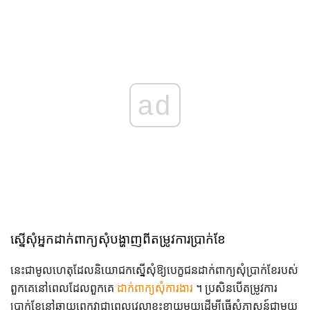
ad
ស្នើសុំអ្នកដាក់ពាក្យសុំបង្ហាញពីតម្រូវការប្រាក់ខែ
នេះជាមូលហេតុដែលនិយោជកស្នើសុំឱ្យបេក្ខជនដាក់ពាក្យសុំប្រាក់ខែរបស់
ពួកគេនៅពេលដែលពួកគេ
ដាក់ពាក្យសុំការងារ
។ ប្រសិនបើតម្រូវការ
ប្រាក់ខែនៅឆ្ងាយពេកវាជាពេលវេលាខ្ជះខ្ជាយមួយដើម្បីធ្វើសំភាសន៍ជាមួយ