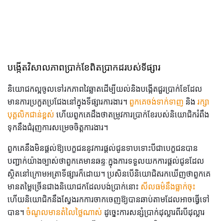
បង្កើតវិសាលភាពប្រាក់ខែពិតប្រាកដរបស់ទីផ្សារ
និយោជកល្អចូលទៅរកភាពវៃឆ្លាតដើម្បីយល់និងបង្កើតជួរប្រាក់ខែដែល
មានការប្រកួតប្រជែងនៅក្នុងទីផ្សារការងារ។
ពួកគេចង់ទាក់ទាញ
និង
រក្សា
បុគ្គលិកជាន់ខ្ពស់
ហើយពួកគេដឹងថាតម្រូវការប្រាក់ខែរបស់និយោជិករំពឹង
ទុកនឹងជំរុញការសម្រេចចិត្តការងារ។
ពួកគេនឹងមិនផ្តល់ឱ្យបេក្ខជននូវការផ្តល់ជូនទាបទោះបីជាបេក្ខជនបាន
បញ្ជាក់យ៉ាងច្បាស់ថាពួកគេមានឆន្ទៈក្នុងការទទួលយកការផ្តល់ជូនដែល
ស្ថិតនៅក្រោមអត្រាទីផ្សារក៏ដោយ។ ប្រសិនបើនិយោជិតរកឃើញថាពួកគេ
មានតម្លៃច្រើនជាងនិយោជកដែលបង់ប្រាក់នោះ
សីលធម៌នឹងធ្លាក់ចុះ
ហើយនិយោជិកនឹងស្វែងរកការចាកចេញឱ្យបានឆាប់តាមដែលអាចធ្វើទៅ
បាន។
ចំណូលមានតំលៃថ្លៃណាស់
ដូច្នេះការសន្សំប្រាក់ដុល្លារពីរបីដុល្លារ