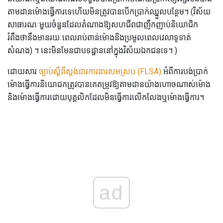
តាមដានម៉ោងធ្វើការទេហើយមិនត្រូវបានបើកប្រាក់ឈ្នួលបន្ថែម។ (វិស័យ
សាធារណៈមួយចំនួនដែលតំណាងឱ្យសហជីពជាញឹកញាប់និយោជិក
រំពឹងថានឹងមានរយៈពេលរាប់ពាន់ម៉ោងនិងប្រមូលពេលវេលាទូទាត់
សំណង) ។ នេះមិនមែនជាបទដ្ឋាននៅក្នុងវិស័យឯកជនទេ។ )
ដោយសារ
ច្បាប់ស្តីពីស្តង់ដារការងារសមស្រប (FLSA)
អំពីការបង់ប្រាក់
ម៉ោងធ្វើការនិយោជកត្រូវបានគេតម្រូវឱ្យតាមដានយ៉ាងហោចណាស់ម៉ោង
និងម៉ោងធ្វើការដោយបុគ្គលិកដែលមិនធ្វើការលើកលែងឬម៉ោងធ្វើការ។
ad