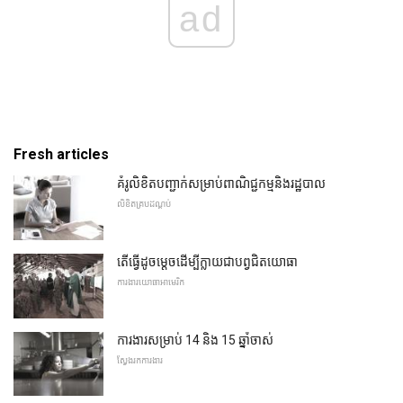
ad
Fresh articles
គំរូលិខិតបញ្ជាក់សម្រាប់ពាណិជ្ជកម្មនិងរដ្ឋបាល
លិខិតគ្របដណ្តប់
តើធ្វើដូចម្តេចដើម្បីក្លាយជាបព្វជិតយោធា
ការងារយោធាអាមេរិក
ការងារសម្រាប់ 14 និង 15 ឆ្នាំចាស់
ស្វែងរកការងារ