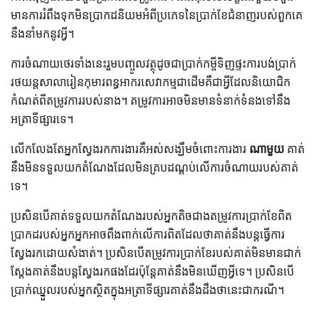
មានការរំពឹងទុកមិនប្រាកដនិយមអំពីប្រភេទនៃប្រាក់ខែជំនាញរបស់ពួកគេ
នឹងនាំមកនូវអ្វី។
ការចំណាយថេរទាំងនេះរួមបញ្ចូលវត្ថុដូចជាប្រាក់កម្ចីទិញផ្ទះការបង់ប្រាក់
រថយន្តសាលារៀនកុមារពន្ធអាករសេវាកម្មជាដើមគឺជាអ្វីដែលនិយោជិក
កំណត់ពីតម្រូវការរបស់នាង។ តម្រូវការអាចមិនមានទំនាក់ទំនងទៅនឹង
អត្រាទីផ្សារទេ។
លើកលែងតែអ្នកស្វែងរកការងារគឺអស់សង្ឃឹមចំពោះការងារ
ណាមួយ
គាត់
នឹងមិនទទួលយកតំណែងដែលមិនគ្របដណ្តប់លើការចំណាយរបស់គាត់
ទេ។
ប្រសិនបើគាត់ទទួលយកតំណែងរបស់អ្នកតិចជាងតម្រូវការប្រាក់ខែពិត
ប្រាកដរបស់អ្នកអ្នកអាចពឹងពាក់លើការពិតដែលថាគាត់នឹងបន្តធ្វើការ
ស្វែងរកដោយសំងាត់។ ប្រសិនបើតម្រូវការប្រាក់ខែរបស់គាត់មិនមានជាក់
ស្តែងគាត់នឹងបន្តស្វែងរកផងដែរប៉ុន្តែគាត់នឹងមិនឃើញអ្វីទេ។ ប្រសិនបើ
ប្រាក់ឈ្នួលរបស់អ្នកស្ថិតក្នុងអត្រាទីផ្សារគាត់នឹងដឹងថានេះជាករណី។