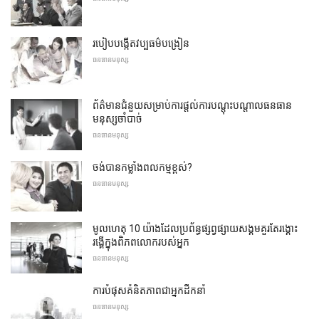
របៀបបង្កើតវប្បធម៌បង្រៀន
ធនធានមនុស្ស
ព័ត៌មានជំនួយសម្រាប់ការផ្តល់ការបណ្តុះបណ្តាលធនធាន
មនុស្សចាំបាច់
ធនធានមនុស្ស
ចង់បានកម្លាំងពលកម្មខ្ពស់?
ធនធានមនុស្ស
មូលហេតុ 10 យ៉ាងដែលប្រព័ន្ធផ្សព្វផ្សាយសង្គមគួរតែរង្គោះ
រង្គើក្នុងពិភពលោករបស់អ្នក
ធនធានមនុស្ស
ការបំផុសគំនិតភាពជាអ្នកដឹកនាំ
ធនធានមនុស្ស