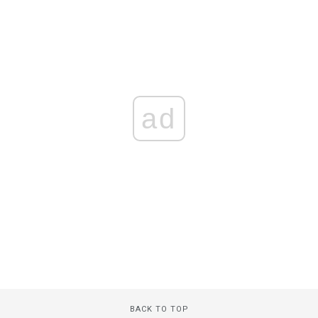
ad
BACK TO TOP