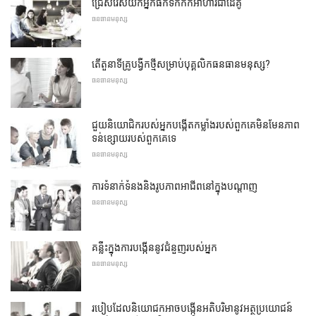
ជ្រើសរើសយកអ្នកផឹកទឹកកកអាហារជាដៃគូ
ធនធានមនុស្ស
តើតួនាទីគ្រូបង្វឹកថ្មីសម្រាប់បុគ្គលិកធនធានមនុស្ស?
ធនធានមនុស្ស
ជួយនិយោជិករបស់អ្នកបង្កើតកម្លាំងរបស់ពួកគេមិនមែនភាព
ទន់ខ្សោយរបស់ពួកគេទេ
ធនធានមនុស្ស
ការទំនាក់ទំនងនិងរូបភាពអាជីពនៅក្នុងបណ្តាញ
ធនធានមនុស្ស
គន្លឹះក្នុងការបង្កើននូវជំនួញរបស់អ្នក
ធនធានមនុស្ស
របៀបដែលនិយោជកអាចបង្កើនអតិបរិមានូវអត្ថប្រយោជន៍