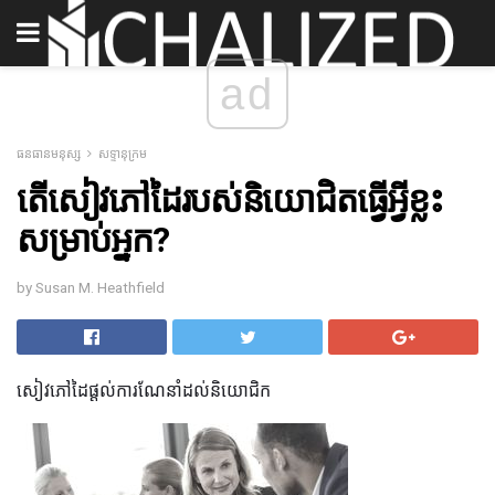
ad
ធនធានមនុស្ស
សទ្ទានុក្រម
តើសៀវភៅដៃរបស់និយោជិតធ្វើអ្វីខ្លះ
សម្រាប់អ្នក?
by Susan M. Heathfield
សៀវភៅដៃផ្តល់ការណែនាំដល់និយោជិក