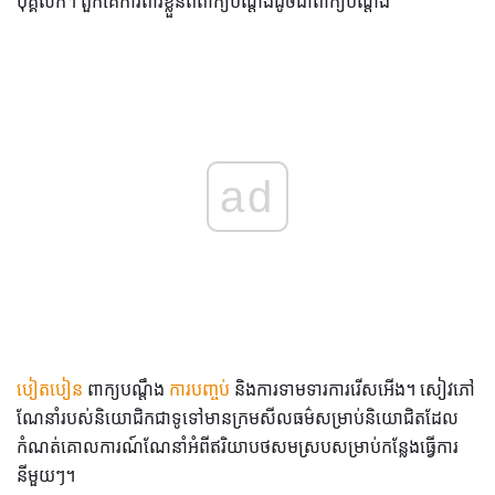
បុគ្គលិក។ ពួកគេការពារខ្លួនពីពាក្យបណ្តឹងដូចជាពាក្យបណ្តឹង
ad
បៀតបៀន
ពាក្យបណ្តឹង
ការបញ្ចប់
និងការទាមទារការរើសអើង។ សៀវភៅ
ណែនាំរបស់និយោជិកជាទូទៅមានក្រមសីលធម៌សម្រាប់និយោជិតដែល
កំណត់គោលការណ៍ណែនាំអំពីឥរិយាបថសមស្របសម្រាប់កន្លែងធ្វើការ
នីមួយៗ។