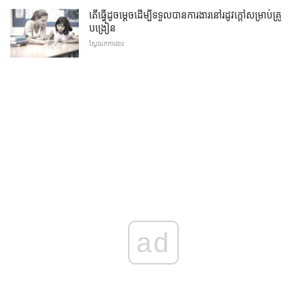
តើធ្វើដូចម្តេចដើម្បីទទួលបានការងារនៅរដូវក្តៅសម្រាប់គ្រូ
បង្រៀន
ស្វែងរកការងារ
ad