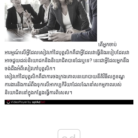
តើអ្នកចាប់
អារម្មណ៍លើអ្វីដែលសៀវភៅដៃបុគ្គលិកគឺជាអ្វីដែលវាធ្វើនិងរបៀបដែលវា
អាចជួយដល់និយោជកនិងនិយោជិតបានដែរឬទេ? នេះជាអ្វីដែលអ្នកនឹង
ចង់ដឹងអំពីសៀវភៅបុគ្គលិក។
សៀវភៅដៃបុគ្គលិកគឺជាការចងក្រងគោលនយោបាយនីតិវិធីលក្ខខណ្ឌ
ការងារនិងការរំពឹងទុកលើអាកប្បកិរិយាដែលណែនាំសកម្មភាពរបស់
និយោជិតនៅក្នុងកន្លែងធ្វើការពិសេស។