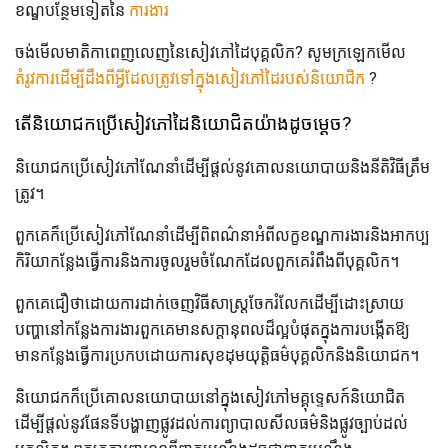
ខណ្ឌបន្ថែមទៀតនៃ
ការងារ
ចង់មើលមាតិកាពេញលេញនៃសៀវភៅដៃបុគ្គលិក? សូមក្រឡេកមើល
តំរូវការដើម្បីដឹងពីអ្វីដែលត្រូវទៅក្នុងសៀវភៅដៃរបស់និយោជិក
?
តើនិយោជកប្រើសៀវភៅដៃនិយោជិតយ៉ាងដូចម្ដេច?
និយោជកប្រើសៀវភៅណែនាំដើម្បីផ្តល់នូវគោលនយោបាយនិងនីតិវិធីត្រឹម
ត្រូវ។
ពួកគេក៏ប្រើសៀវភៅណែនាំដើម្បីពិពណ៌នាអំពីលក្ខខណ្ឌការងារនិងអាកប្ប
កិរិយាកន្លែងធ្វើការនិងការចូលរួមចំណែកដែលពួកគេរំពឹងពីបុគ្គលិក។
ពួកគេជឿថាដោយការដាក់ចេញវិធីសាស្រ្តចែករំលែកដើម្បីដោះស្រាយ
បញ្ហានៅកន្លែងការងារពួកគេមានសក្តានុពលដ៏ល្អបំផុតក្នុងការបង្កើតឱ្យ
មានកន្លែងធ្វើការប្រកបដោយការសុខដុមយុត្តិធម៌បុគ្គលិកនិងនិយោជក។
និយោជកក៏ប្រើគោលនយោបាយនៅក្នុងសៀវភៅមគ្គុទ្ទេសក៍និយោជិត
ដើម្បីផ្តល់នូវផែនទីបង្ហាញផ្លូវដល់ការព្យាបាលសីលធម៌និងផ្លូវច្បាប់ដល់