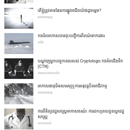
តើខ្ញុំត្រូវមានផែនការផ្លូវអាជីពយ៉ាងដូចម្តេច?
ធនធានមនុស្ស
កងទ័ពអាកាសបានចុះបញ្ជីការពិពណ៌នាការងារ
អាជីព
បណ្តាញអ្នកបច្ចេកទេសរបស់ Cryptologic កងទ័ពជើងទឹក
(CTN)
ការងារយោធាអាមេរិក
អាកាសធាតុមិនសមរម្យឬការអនុវត្តបិទអាជីវកម្ម
ធនធានមនុស្ស
ការពិនិត្យវេជ្ជសាស្រ្តអាកាសចរណ៍: ការដកហូតលក្ខខណ្ឌវេជ្ជ
សាស្ត្រ
អាកាសចរណ៍