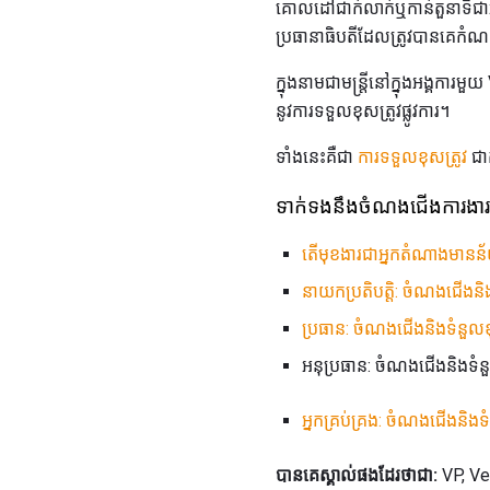
គោលដៅជាក់លាក់ឬកាន់តួនាទីជាអ្ន
ប្រធានាធិបតីដែលត្រូវបានគេកំណ
ក្នុងនាមជាមន្រ្តីនៅក្នុងអង្គកា
នូវការទទួលខុសត្រូវផ្លូវការ។
ទាំងនេះគឺជា
ការទទួលខុសត្រូវ
ជា
ទាក់ទងនឹងចំណងជើងការងារ
តើមុខងារជាអ្នកតំណាងមាន
នាយកប្រតិបត្តិ: ចំណងជើងនិង
ប្រធាន: ចំណងជើងនិងទំនួលខុ
អនុប្រធាន: ចំណងជើងនិងទំនួ
អ្នកគ្រប់គ្រង: ចំណងជើងនិងទំ
បានគេស្គាល់ផងដែរថាជា:
VP, V