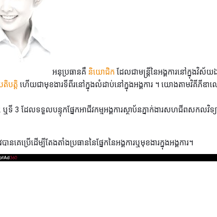
អនុប្រធានគឺ
និយោជិក
ដែលជាមន្ដ្រីនៃអង្គការនៅក្នុងវ
តិបត្តិ
ហើយជាមុខងារទីពីរនៅក្នុងលំដាប់នៅក្នុងអង្គការ ។ យោងតាមវិគីភីឌា
 2 ឬទី 3 ដែលទទួលបន្ទុកផ្នែកអាជីវកម្មអង្គការស្ថាប័នភ្នាក់ងារសហជីពសកលវិ
នគេប្រើដើម្បីតែងតាំងប្រធាននៃផ្នែកនៃអង្គការឬមុខងារក្នុងអង្គការ។