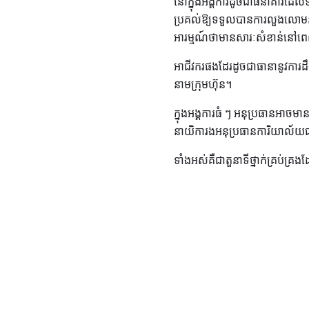
នៅក្នុងអង្គការដូចជាធនាគារដែល
ប្រគល់ឱ្យទទួលបានការលួងលោមន
អារម្មណ៍ថាមានសារៈសំខាន់នៅព
អាជីវករផងដែរដូចជាធានានូវការដឹ
នាមក្រុមហ៊ុន។
ក្នុងអង្គការធំ ៗ អនុប្រធានអាចមា
នាយិការងអនុប្រធានការិយាល័យជា
ទាំងអស់គឺជាតួនាទីថ្នាក់គ្រប់គ្រ