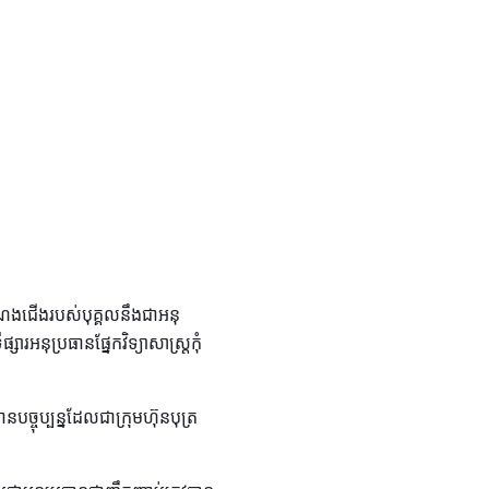
ំណងជើងរបស់បុគ្គលនឹងជាអនុ
អនុប្រធានផ្នែកវិទ្យាសាស្រ្តកុំ
្ចុប្បន្នដែលជាក្រុមហ៊ុនបុត្រ