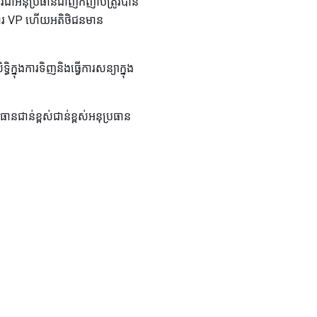
ជាអនុប្រធានជាញឹកញាប់ត្រូវបាន
ងារ VP ហើយអតិថិជនមាន
នុងការទិញនិងធ្វើការសន្យាក្នុង
រធានជាន់ខ្ពស់ជាន់ខ្ពស់អនុប្រធាន