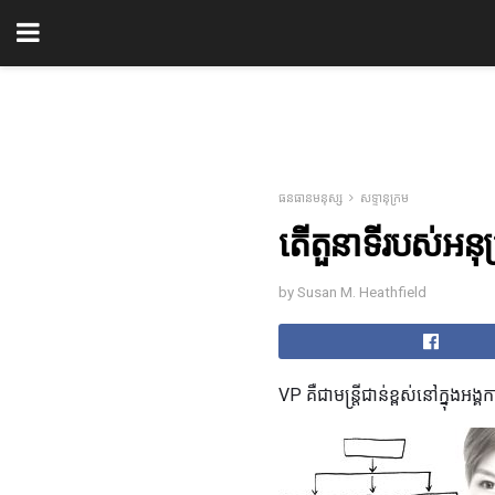
ធនធានមនុស្ស
សទ្ទានុក្រម
តើតួនាទីរបស់អនុប្រ
by Susan M. Heathfield
VP គឺជាមន្រ្តីជាន់ខ្ពស់នៅក្នុងអង្គក