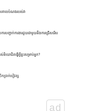
និងគោលបំណងរបស់វា
ការបញ្ជាក់ការងារជួយជាមួយនឹងការជ្រើសរើស
ិយោជិតធ្វើអ្វីខ្លះសម្រាប់អ្នក?
កប្រាក់បៀវត្ស
ad