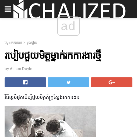
ad
ស្វែងរកការងារ
មូលដ្ឋាន
របៀបជួយមិត្តម្នាក់រកការងារថ្មី
by Alison Doyle
វិធីល្អបំផុតដើម្បីជួយមិត្តភ័ក្រ្តស្វែងរកការងារ