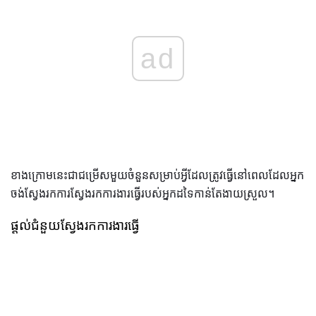
ad
ខាងក្រោមនេះជាជម្រើសមួយចំនួនសម្រាប់អ្វីដែលត្រូវធ្វើនៅពេលដែលអ្នក
ចង់ស្វែងរកការស្វែងរកការងារធ្វើរបស់អ្នកដទៃកាន់តែងាយស្រួល។
ផ្តល់ជំនួយស្វែងរកការងារធ្វើ