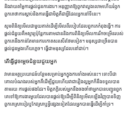
និងវាយតម្លៃការផ្តល់ជូនការងារ។ អនុញ្ញាតឱ្យពួកវាលួងលោមហើយរំឭក
ពួកគេថាការស្តាប់និងការធ្វើជាមិត្តគឺជាអ្វីដែលអ្នកនៅទីនេះ។
សូមពិនិត្យមើលជាមួយគាត់ដើម្បីមើលពីរបៀបដែលពួកគេកំពុងធ្វើ។ ការ
ផ្តល់ជំនួយគឺអស្ចារ្យប៉ុន្តែការតាមដាននិងការពិនិត្យមើលការរីកចម្រើនរបស់
ពួកគេនឹងកាន់តែមានការកោតសរសើរថែមទៀត។ មនុស្សជាច្រើនបាន
ផ្តល់ជូនម្ដងហើយភ្លេច។ ធ្វើជាមនុស្សដែលនៅជាប់។
តើធ្វើដូចម្តេចជំនួយជួយអ្នក
វាមានអត្ថប្រយោជន៍បន្ថែមសម្រាប់អ្នកក្នុងការទាំងអស់នេះ។ ទោះបីជា
គោលបំណងរបស់អ្នកគឺដើម្បីជួយហើយវាជារឿងល្អអ្នកក៏នឹងទទួលបាន
តាមរយៈការផ្តល់ផងដែរ។ មិត្តភក្តិរបស់អ្នកនឹងចងចាំថាអ្នកបានបញ្ជូនពួក
គេទៅឱ្យការងារមួយដែលបានផ្តល់ឱ្យដើម្បីពិនិត្យមើលឡើងវិញបានទិញ
ពួកគេស្រាបៀរឬកែវស្រាឬអ្វីផ្សេងទៀតដែលអ្នកបានធ្វើដើម្បីគាំទ្រ។