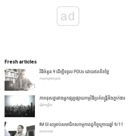
ad
Fresh articles
វិធីចំនួន 9 ដើម្បីទទួល PDUs ដោយឥតគិតថ្លៃ
ការ​គ្រប់គ្រង​គម្រោង
ភាពខុសគ្នារវាងអ្នកផ្សព្វផ្សាយកម្មវិធីប្រគំតន្ត្រីនិងភ្នាក់ងារ
ធ្វើជាតន្ត្រីករ
IM GI សម្រាប់សមាជិកសកម្មកាតព្វកិច្ចក្រោយឆ្នាំ 9/11
សាខាយោធា