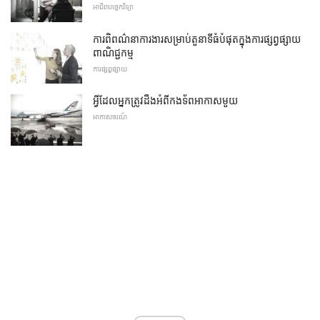
អាជីពបច្ចេកវិទ្យា
ការពិពណ៌នាការងារសម្រាប់តួនាទីធំបំផុតក្នុងការផ្សព្វផ្សាយ
ពាណិជ្ជកម្ម
ការផ្សព្វផ្សាយ
អ្វីដែលអ្នកត្រូវដឹងអំពីកងទ័ពអាកាសមួយ
អាកាសចរណ៍