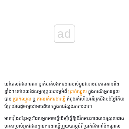
ad
នៅពេលដែលនរណាម្នាក់បាត់បង់ការងាររបស់ខ្លួនវាអាចជាភាពតានតឹង
ខ្លាំង។ នៅពេលដែលអ្នកព្រួយបារម្ភអំពី
ប្រាក់ឈ្នួល
ក្នុងករណីអ្នកទទួល
បាន
ប្រាក់ឈ្នួល
ឬ
ភាពអត់ការងារធ្វើ
កំពុងរត់ហើយតើអ្នកនឹងបង់ថ្លៃវិក័យ
ប័ត្រយ៉ាងដូចម្តេចវាអាចពិបាកក្នុងការស្វែងរកការងារ។
មានរឿងបន្ថែមខ្លះដែលអ្នកអាចធ្វើដើម្បីធ្វើឱ្យជីវិតមានភាពងាយស្រួលជាង
មុនសម្រាប់អ្នកដែលគ្មានការងារធ្វើព្រួយបារម្ភអំពីប្រាក់និងនៅចំកណ្តាល