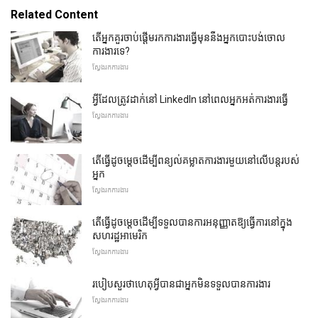
Related Content
តើអ្នកគួរចាប់ផ្ដើមរកការងារធ្វើមុននឹងអ្នកបោះបង់ចោល
ការងារទេ?
ស្វែងរកការងារ
អ្វីដែលត្រូវដាក់នៅ LinkedIn នៅពេលអ្នកអត់ការងារធ្វើ
ស្វែងរកការងារ
តើធ្វើដូចម្តេចដើម្បីពន្យល់គម្លាតការងារមួយនៅលើបន្តរបស់
អ្នក
ស្វែងរកការងារ
តើធ្វើដូចម្តេចដើម្បីទទួលបានការអនុញ្ញាតឱ្យធ្វើការនៅក្នុង
សហរដ្ឋអាមេរិក
ស្វែងរកការងារ
របៀបសួរថាហេតុអ្វីបានជាអ្នកមិនទទួលបានការងារ
ស្វែងរកការងារ