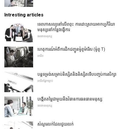
Intresting articles
ទេពកោសល្យនៅលើពពុះ: ការដោះស្រាយអាកប្បកិរិយា
មនុស្សនៅកន្លែងធ្វើការ
ធនធានមនុស្ស
ហេតុការណ៍អំពីការដឹកជញ្ជូនម៉ូតូម៉ារីស (ម៉ូតូ T)
អាជីព
បន្តទម្រង់សម្រាប់និស្សិតនិងនិស្សិតទើបបញ្ចប់ការសិក្សា
អាជីពផ្នែកច្បាប់
បង្កើតតម្លៃជាមួយនឹងវិធានការធនធានមនុស្ស
ធនធានមនុស្ស
សំណួរលក់ដែលជួយលក់