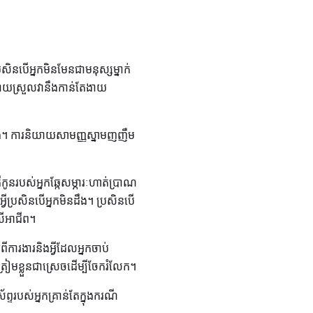
រសិនបើអ្នកមិនមែនជាមនុស្សម្នាក់
ងាយស្រួលវានឹងកាន់តែងាយ
នដឹង។ ការនិយាយសាមញ្ញស្នាមញញឹម
ឺកូនរបស់អ្នកឆ្កែសម្ភារៈហាត់ប្រាណ
វីប្រសិនបើអ្នកមិនដឹង។ ប្រសិនបើ
លើអាជីព។
ារងារនិងអ្វីដែលអ្នកចាប់
រៀមខ្លួនជាស្រេចដើម្បីចែករំលែក។
្ទរបស់អ្នកគ្រាន់តែក្នុងករណី