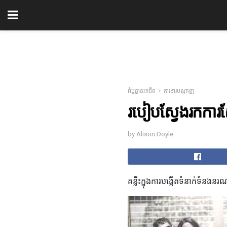
ដំបូន្មានអាជីព
ការងារបណ្តាញ
របៀបស្វែងរកការស្
by Alison Doyle
គន្លឹះក្នុងការបង្កើតទំនាក់ទំនងន