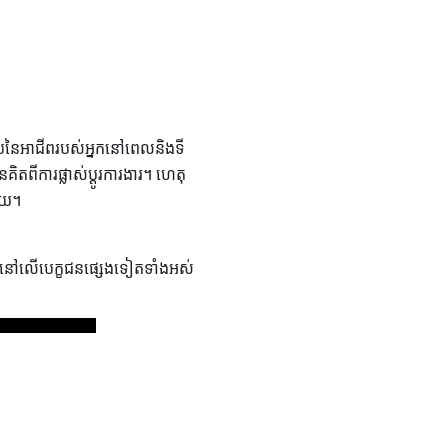
ាប់នៃអាជីពរបស់អ្នកនៅពេលនិងទី
ពីការផ្លាស់ប្តូរការងារ។ ហេតុ
ដោយ។
ួយនៅលើបេក្ខជនផ្សេងទៀតទាំងអស់