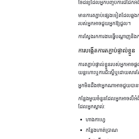
ចៃដន្យដែលអ្នកបញ្ចប់ការជជែកអំព
មានការតភ្ជាប់ផ្សេងទៀតដែលឆ្លង
របស់អ្នកអាចជួយអ្នកឱ្យជួល។
ការស្វែងរកការងារធ្វើបណ្តាញនិងកា
ការបង្កើតការតភ្ជាប់ផ្ទាល់ខ្លួន
ការតភ្ជាប់ផ្ទាល់ខ្លួនរបស់អ្ន
យន្តហោះឬការជិះស្គីឬដោយសារ
អ្នកមិនដឹងថាអ្នកណាអាចជួយបានទ
កន្លែងមួយចំនួនដែលអ្នកអាចលឺអំពី
ដែលអ្នកស្គាល់:
ហាងកាហ្វេ
កន្លែងហាត់ប្រាណ