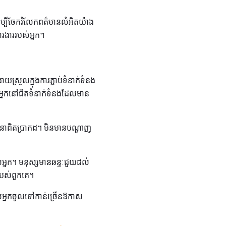
ើម្បីចែករំលែកពត៌មានលំអិតយ៉ាង
រងាររបស់អ្នក។
យស្រួលក្នុងការភ្ជាប់ទំនាក់ទំនង
នបើអ្នកនៅជិតទំនាក់ទំនងដែលមាន
្ទនាពិតប្រាកដ។ មិនមានបណ្តាញ
បស់អ្នក។ មនុស្សមានឆន្ទៈជួយដល់
របស់ពួកគេ។
លអ្នកចូលទៅកាន់ច្រើនឱកាស