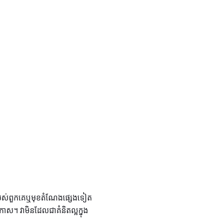
ជករបស់ពួកគេឬមុខតំណែងផ្សេងទៀត
កាស។ វាមិនដែលជាគំនិតល្អក្នុង