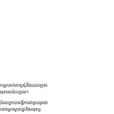
ះអ្នកដាក់ពាក្យសុំនឹងយល់ច្បាស់
់អនុសាសន៍បេក្ខជន។
សដែលអ្នកបានធ្វើការជាមួយដូចជា
ជិតខាងអ្នកស្គាល់គ្នានិងមនុស្ស