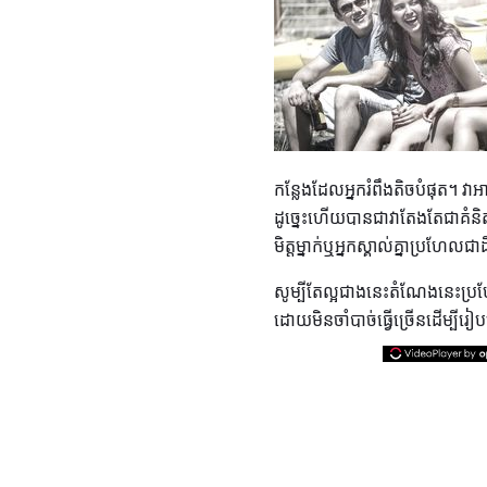
កន្លែងដែលអ្នករំពឹងតិចបំផុត។ វ
ដូច្នេះហើយបានជាវាតែងតែជាគំនិតល្
មិត្ដម្នាក់ឬអ្នកស្គាល់គ្នាប្រហែល
សូម្បីតែល្អជាងនេះតំណែងនេះប្
ដោយមិនចាំបាច់ធ្វើច្រើនដើម្បីរ