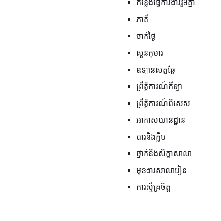
កន្លែងធ្វើការងាររួមគ្នា
ភាគី
ចាក់ថ្ងៃ
សួនកុមារ
ឧទ្យានសត្វឆ្កែ
ព្រឹត្តិការណ៍កីឡា
ព្រឹត្តិការណ៍​ពិសេស
អាកាសយានដ្ឋាន
បារនិងក្លឹប
ថ្នាក់និងសិក្ខាសាលា
មុខងារសាលារៀន
ការស្ម័គ្រចិត្ត