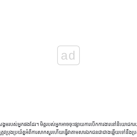
ad
្សាយសង្គមរបស់អ្នកផងដែរ។ មិត្តរបស់អ្នកអាចចុះផ្សាយការបើកការងារនៅនិយោ
្រូវប្រុងប្រយ័ត្នអំពីការសាកសួរហើយធ្វើវាតាមសារឯកជនជាជាងឆ្លើយទៅនឹងប្រ