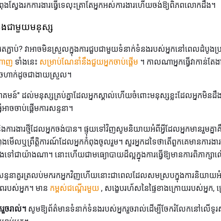
កំពុងស្វែងរកការងារធ្វើទេលុះត្រាតែអ្នកអស់ការងារហើយចង់ឱ្យពិភពលោកដឹង។
់ទំនងជាមួយមនុស្ស
ការតភ្ជាប់? វាអាចមិនស្រួលក្នុងការជួបជាមួយទំនាក់ទំនងរបស់អ្នកនៅពេលដំបូងប្
្តាញ
ទាំងនេះ
សម្រាប់ណែនាំនឹងជួយអ្នកចាប់ផ្តើម
។ កាលណាអ្នកធ្វើវាកាន់តែ
ាអាចហាក់ដូចជាងាយស្រួល។
ាគមន៍" ដល់មនុស្សគ្រប់គ្នាដែលអ្នកស្គាល់ហើយចំពោះមនុស្សខ្លះដែលអ្នកមិ
ើអាចចាប់ផ្ដើមការសន្ទនា។
ិងការងារថ្មីដែលអ្នកចង់បាន។ ផ្ទុយទៅវិញសូមនិយាយអំពីអ្វីដែលអ្នកមានរួមគ្នាគ
ពុងមើលឬព្រឹត្តិការណ៍ដែលអ្នកកំពុងចូលរួម។ សួរអ្នកដទៃថាតើពួកគេមានការងារអ្
រនឹងទៅជាយ៉ាងណា។ នោះហើយជាមធ្យោបាយដ៏ល្អក្នុងការធ្វើឱ្យមានការពិភាក្សា
ន្ទនាគួរត្រលប់មករកអ្នកវិញហើយនោះជាពេលដែលសមស្របក្នុងការនិយាយអំពីក
ាជីពរបស់អ្នក។ មាន
កម្ពស់ជណ្តើរមួយ
, សង្ខេបរហ័សនៃផ្ទៃខាងក្រោយរបស់អ្នក, ត្
ករួចរាល់។
សូមឱ្យព័ត៌មានទំនាក់ទំនងរបស់អ្នករួចរាល់ដើម្បីចែករំលែកនៅលើទូរស័ព