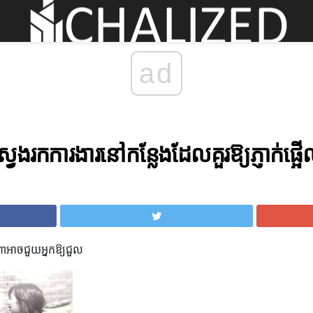
ad
វែងរកការងារនៅកន្លែងដែលគួរឱ្យភ្ញាក់ផ្អ
រណាអាចជួយអ្នកឱ្យជួល