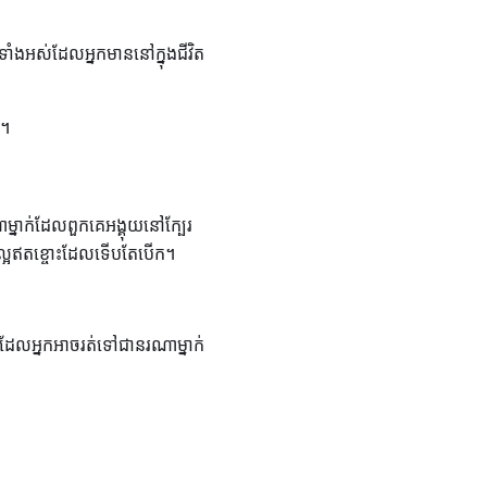
ំងអស់ដែលអ្នកមាននៅក្នុងជីវិត
ស។
ម្នាក់ដែលពួកគេអង្គុយនៅក្បែរ
ល្អឥតខ្ចោះដែលទើបតែបើក។
លែងដែលអ្នកអាចរត់ទៅជានរណាម្នាក់