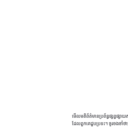
មើលមតិព័ត៌មានប្រព័ន្ធផ្សព្វផ
ដែលពួកគេជួបប្រទះ។ ចូរចងចាំថាត