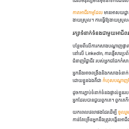
ដែលមនុស្សមានមុខនាទីការងារសម្
កាតអាជីវកម្មដែល
មានអាសយដ្ឋាន
ងាយស្រួល។ ការធ្វើឱ្យងាយស្រួល
រក្សាទំនាក់ទំនងជាមួយអាជីព
បន្ថែមពីលើការកសាងបណ្តាញផ្ទាល់ខ
នៅលើ LinkedIn, ការផ្ញើសារប្រព័
ជំនាញវិជ្ជាជីវៈរបស់អ្នកជជែកកំស
អ្នកនឹងអាចពង្រឹងនិងកសាងទំនាក
ដោយខ្លួនឯងគឺជា
កំហុសបណ្តាញដែ
ដូចការភ្ជាប់ទំនាក់ទំនងផ្ទាល់ខ្ល
អ្នកដែលបានជួយពួកគេ។ ពួកគេក
យកពេលវេលាផងដែរដើម្បី
ចូលរួម
កាន់តែច្រើនអ្នកនឹងត្រូវបង្កើនអាជ