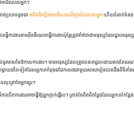
ីអាជីពរបស់អ្នក។
កាត់ប្រភេទដូចជា
អតីតនិស្សិតមកពីសកលវិទ្យាល័យរបស់អ្នក
ហើយទំនាក់ទំនងទា
រធ្វើការងារតាមអ៊ីនធឺណេតធ្វើការងារប៉ុន្តែត្រូវចាំថាវាជាមនុស្សដែលជួលមនុស្
កអាចផ្តល់នូវមាសនៃឱកាសការងារ។ មានមនុស្សដែលត្រូវបានគេជួលដោយសារតែនរណា
តែម្ដាយដទៃទៀតដែលពួកគេកំពុងជជែកលេងជាមួយសាលារៀនបានដឹងពីទីតាំង
េលុះត្រាតែអ្នកសួរ។
ការបើកការងារអាចធ្វើឱ្យអ្នកភ្ញាក់ផ្អើល។ គ្រាន់តែគិតពីកន្លែងដែលអ្នកទៅកន្