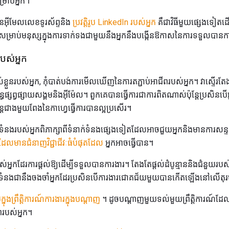
រាប់អ្នក។
អ៊ីមែលលេខទូរស័ព្ទនិង
ប្រវត្តិរូប LinkedIn របស់អ្នក
គឺជាវិធីមួយផ្សេងទៀតដ
សម្រាប់មនុស្សក្នុងការទាក់ទងជាមួយនឹងអ្នកនឹងបង្កើនឱកាសនៃការទទួលបានកា
របស់អ្នក
្លួនរបស់អ្នក, កុំបាត់បង់ការមើលឃើញនៃការតភ្ជាប់អាជីពរបស់អ្នក។ វាស្ទើរតែងា
ន្ធផ្សព្វផ្សាយសង្គមនិងអ៊ីម៉ែល។ ពួកគេបានធ្វើការជាការពិតណាស់ប៉ុន្តែប្រសិ
ាន្តជាងមួយពែងនៃកាហ្វេធ្វើការបានល្អប្រសើរ។
់ទំនងរបស់អ្នកពិភាក្សាពីទំនាក់ទំនងផ្សេងទៀតដែលអាចជួយអ្នកនិងមានការសន
លមានជំនាញវិជ្ជាជីវៈធំបំផុតដែល
អ្នកអាចធ្វើបាន។
ួនរបស់អ្នកដែរការផ្តល់ឱ្យដើម្បីទទួលបានការងារ។ តែងតែផ្តល់ដំបូន្មាននិងជំនួយរ
៏ទំនងជានឹងចងចាំអ្នកដែរប្រសិនបើការងារជោគជ័យមួយបានកើតឡើងនៅលើតុ
ក្នុងព្រឹត្តិការណ៍ការងារក្នុងបណ្តាញ
។ ដូចបណ្តាញមួយទល់មួយព្រឹត្តិការណ៍ដែ
ីពរបស់អ្នក។