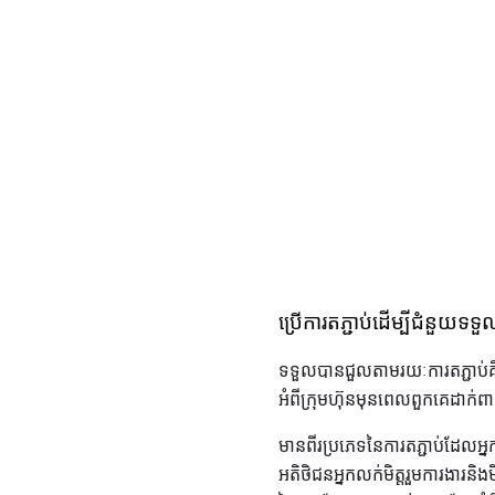
ប្រើការតភ្ជាប់ដើម្បីជំនួយទ
ទទួលបានជួលតាមរយៈការតភ្ជាប់គឺជ
អំពីក្រុមហ៊ុនមុនពេលពួកគេដាក់ព
មានពីរប្រភេទនៃការតភ្ជាប់ដែលអ
អតិថិជនអ្នកលក់មិត្តរួមការងារនិង