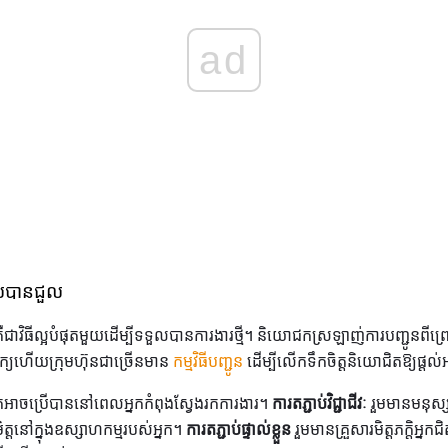
ad
ទួលបានជួល
ាវិធីល្អបំផុតមួយដើម្បីទទួលបានការងារថ្មី។ និយោជកស្រឡាញ់ការបញ្ជូនពីព្រោ
ាក្យហើយក្រុមហ៊ុនជាច្រើនមាន
កម្មវិធីបញ្ជូន
ដើម្បីលើកទឹកចិត្តនិយោជិតឱ្យផ្តល
្នកអាចប្រើបាននៅពេលអ្នកកំពុងស្វែងរកការងារ។
ការតភ្ជាប់វិជ្ជាជីវៈ
រួមមានមនុស្
មិត្តនៅក្នុងឧស្សាហកម្មរបស់អ្នក។
ការតភ្ជាប់ផ្ទាល់ខ្លួន
រួមមានគ្រួសារមិត្តភក្តិអ្នក