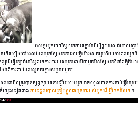
ពេលខ្លះអ្នកអាចស្វែងរកការតភ្ជាប់ដើម្បីជួយដល់ជំហានបន្ទ
ាអាចកើតឡើងនៅពេលដែលអ្នកស្វែងរកការងារធ្វើយ៉ាងសកម្មហើយនៅពេលអ្នកមិនគិត
អដើម្បីរក្សារ៉ាដាស្វែងរកការងាររបស់អ្នកទោះបីជាអ្នកមិនស្វែងរកទីតាំងថ្មីក៏
ជាដឹងអំពីការងារដែលល្អឥតខ្ចោះសម្រាប់អ្នក។
រហែលជាមិនត្រូវបានផ្សព្វផ្សាយនៅឡើយទេ។ អ្នកអាចទទួលបានការចាប់ផ្តើមម
ៀបចំផ្សេងទៀតជាង
ការទទួលបានត្រៀមខ្លួនជាស្រេចរបស់អ្នកដើម្បីចែករំលែក
។