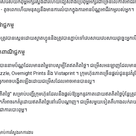
ើសរើសយកពុម្ពអក្សរស្តង់ដារហើយជៀសវាងប្រើពុម្ពអក្សរជាច្រើនលើកាតអាជីវកម្មរ
តូចពេកហើយមនុស្សនឹងមានការលំបាកក្នុងការអានប័ណ្ណអាជីវកម្មរបស់អ្នក។
្ជកម្ម
ត្រូវបានស្កេនដោយស្មាតហ្វូននិងត្រូវបានភ្ជាប់ទៅវេបសាយវេបសាយដូច្នេះអ្
ពាណិជ្ជកម្ម
លបាននាមប័ណ្ណដែលមានតម្លៃទាបសូម្បីតែឥតគិតថ្លៃ។ ជម្រើសអនឡាញដែលមានប្
zzle, Overnight Prints និង Vistaprint ។ ក្រុមហ៊ុនភាគច្រើនផ្តល់ជូននូវ
្នកអាចបង្កើតឡើងដោយជម្រើសដែលអាចអានបានល្អ។
្លៃ" សម្រាប់បញ្ជីក្រុមហ៊ុនដែលនឹងផ្តល់ឱ្យអ្នកនូវកាតដោយឥតគិតថ្លៃប៉ុន្តែត្រ
ែម។ អ្នកក៏អាចរកគំរូដោយឥតគិតថ្លៃនៅលើបណ្តាញ។ ជម្រើសមួយទៀតគឺហាងលក់រ
ជាការបោះពុម្ព។
ម្រាប់ការស្វែងរកការងារ