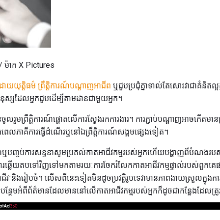
ម៉ាក X Pictures
ោយយុត្តិធម៌
ព្រឹត្ដិការណ៍បណ្តាញអាជីព
ឬជួបប្រជុំគ្នាទាល់តែសោះវាជាគំនិតល្
មនុស្សដែលអ្នកជួបដើម្បីតាមដានជាមួយអ្នក។
មិនចូលរួមព្រឹត្តិការណ៍ផ្តោតលើការស្វែងរកការងារ។ ការភ្ជាប់បណ្តាញអាចកើតមានគ្
ពេលភាគីការធ្វើដំណើរឬនៅឯព្រឹត្តិការណ៍សង្គមផ្សេងទៀត។
៍ឬបញ្ចប់ការសន្ទនាសូមប្រគល់កាតអាជីវកម្មរបស់អ្នកហើយបង្ហាញពីបំណងរបស់អ្នក
ការឆ្លើយតបទៅវិញទៅមកតាមរយៈការចែករំលែកកាតអាជីវកម្មផ្ទាល់របស់ពួកគេផ
ជីវៈនិងរៀបចំ។ លើសពីនេះទៀតមិនដូចប្រវត្តិរូបទេវាមានភាពងាយស្រួលក្នុងក
ន្ថែមអំពីព័ត៌មានដែលមាននៅលើកាតអាជីវកម្មរបស់អ្នកក៏ដូចជាកន្លែងដែលត្