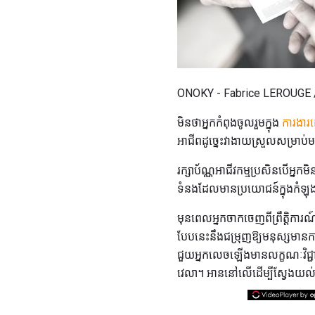
ONOKY - Fabrice LEROUGE / 
មិនថាអ្នកកំពុងចូលរួមក្នុង
ការងារដ
អាជីពដូច្នេះវាងាយស្រួលសម្រាប់
រក្សាប័ណ្ណអាជីវកម្មប្រសិនបើអ្នក
ទំនងដែលមានប្រយោជន៍ក្នុងកំឡុង
មុនពេលអ្នកចាកចេញពីព្រឹត្តិការណ
បែបនេះនឹងជម្រុញឱ្យមនុស្សមាន
ជួយអ្នកលេចឡើងមានលក្ខណៈវិជ្ជា
វេលា។ អាននៅលើដើម្បីស្វែងយល់ប