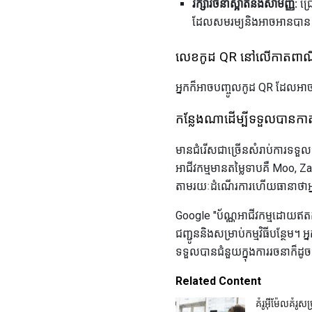
រក្សារចនាស្អាតនិងសាមញ្ញ:
ជ្រ
ដែលសមរម្យនិងអាចអានបាន - 
លេខកូដ QR នៅលើកាតពាណិជ
អ្នកក៏អាចបញ្ចូលកូដ QR ដែលអាច
កន្លែងណាដើម្បីទទួលបានកាត
មានជំរើសជាច្រើនសំរាប់ការទទួ
អាជីវកម្មមានតម្លៃទាបគឺ Moo, Za
តាមរយៈដំណើរការហើយធានាថាអ
Google "ប័ណ្ណអាជីវកម្មដោយឥតគិតថ
ជញ្ជូននិងសម្រាប់កម្មវិធីបន្ថ
ទទួលបានជំនួយក្នុងការរចនាក៏ដូច
Related Content
គំរូអ៊ីម៉ែលគំរូស