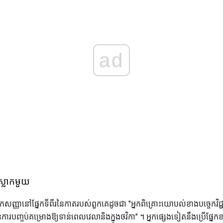
ad
់ស្លាកមួយ
នស្លាកសញ្ញានៅផ្នែកទីពីរនៃកាតរបស់ពួកគេដូចជា "អ្នកពិគ្រោះយោបល់ខាងបច្ចេកវិ
ញ្ចប់គម្រោងឱ្យទាន់ពេលវេលានិងក្នុងថវិកា" ។ អ្នកផ្សេងទៀតនឹងប្រើផ្នែកខ