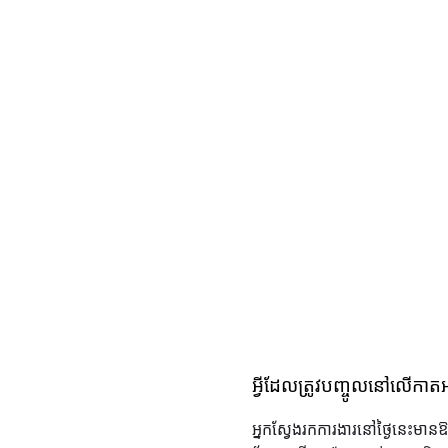
អ្វីដែលត្រូវបញ្ចូលនៅលើកាតអ
អ្នកស្វែងរកការងារនៅថ្ងៃនេះមាន