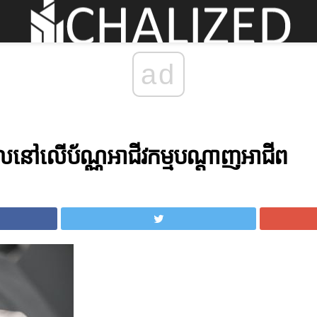
ad
ញ្ចូលនៅលើប័ណ្ណអាជីវកម្មបណ្តាញអាជីព