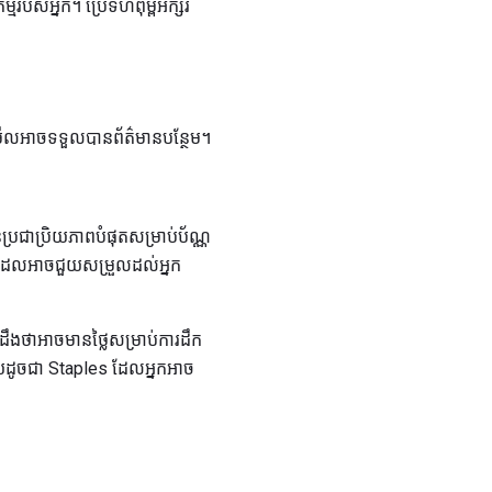
បស់អ្នក។ ប្រើទំហំពុម្ពអក្សរ
នកមើលអាចទទួលបានព័ត៌មានបន្ថែម។
រជាប្រិយភាពបំផុតសម្រាប់ប័ណ្ណ
គំរូដែលអាចជួយសម្រួលដល់អ្នក
ូវដឹងថាអាចមានថ្លៃសម្រាប់ការដឹក
ាយដូចជា Staples ដែលអ្នកអាច