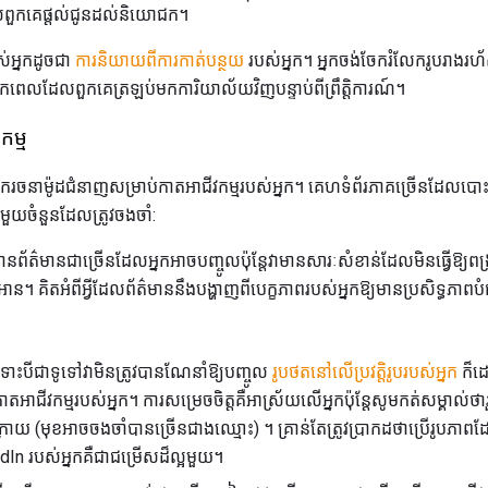
លពួកគេផ្តល់ជូនដល់និយោជក។
ស់អ្នកដូចជា
ការនិយាយពីការកាត់បន្ថយ
របស់អ្នក។ អ្នកចង់ចែករំលែករូបរាងរហ
កពេលដែលពួកគេត្រឡប់មកការិយាល័យវិញបន្ទាប់ពីព្រឹត្តិការណ៍។
កម្ម
ួលអ្នករចនាម៉ូដជំនាញសម្រាប់កាតអាជីវកម្មរបស់អ្នក។ គេហទំព័រភាគច្រើនដែលបោះព
យចំនួនដែលត្រូវចងចាំ:
ានព័ត៌មានជាច្រើនដែលអ្នកអាចបញ្ចូលប៉ុន្តែវាមានសារៈសំខាន់ដែលមិនធ្វើឱ្យព
លអាន។ គិតអំពីអ្វីដែលព័ត៌មាននឹងបង្ហាញពីបេក្ខភាពរបស់អ្នកឱ្យមានប្រសិទ្ធភាពប
ោះបីជាទូទៅវាមិនត្រូវបានណែនាំឱ្យបញ្ចូល
រូបថតនៅលើប្រវត្តិរូបរបស់អ្នក
ក៏ដោ
អាជីវកម្មរបស់អ្នក។ ការសម្រេចចិត្តគឺអាស្រ័យលើអ្នកប៉ុន្ដែសូមកត់សម្គាល់ថ
ោយ (មុខអាចចងចាំបានច្រើនជាងឈ្មោះ) ។ គ្រាន់តែត្រូវប្រាកដថាប្រើរូបភាពដ
inkedIn របស់អ្នកគឺជាជម្រើសដ៏ល្អមួយ។