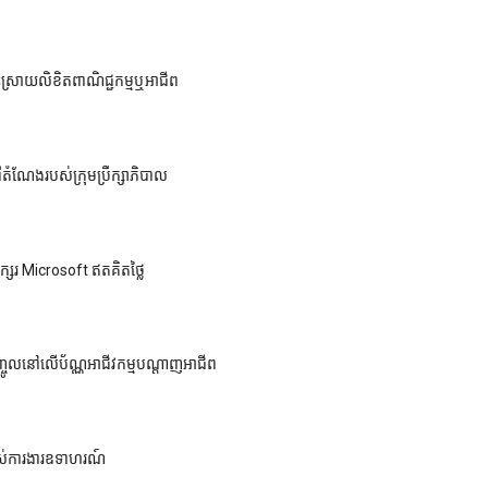
ស្រាយលិខិតពាណិជ្ជកម្មឬអាជីព
ំណែងរបស់ក្រុមប្រឹក្សាភិបាល
្ពអក្សរ Microsoft ឥតគិតថ្លៃ
មបញ្ចូលនៅលើប័ណ្ណអាជីវកម្មបណ្តាញអាជីព
ស់ការងារឧទាហរណ៍