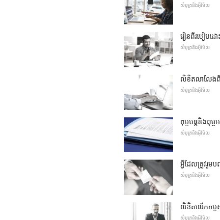
សំបុត្រនិងអ៊ីម៉ែល
រៀនពីរបៀបដោះ
សំបុត្រនិងអ៊ីម៉ែល
លិខិតលាលែងពីត
សំបុត្រនិងអ៊ីម៉ែល
ពុម្ពបន្តនិងពុម
សំបុត្រនិងអ៊ីម៉ែល
អ្វីដែលត្រូវរួ
សំបុត្រនិងអ៊ីម៉ែល
លិខិតលើកកម្ព
សំបុត្រនិងអ៊ីម៉ែល