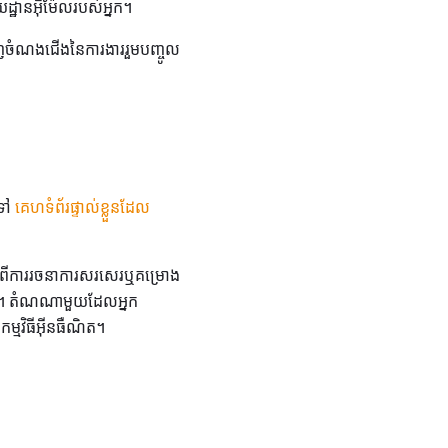
្ឋានអ៊ីម៉ែលរបស់អ្នក។
វិញចំណងជើងនៃការងាររួមបញ្ចូល
់ទៅ
គេហទំព័រផ្ទាល់ខ្លួនដែល
អំពីការរចនាការសរសេរឬគម្រោង
នក។ តំណណាមួយដែលអ្នក
ម្មវិធីអ៊ីនធឺណិត។