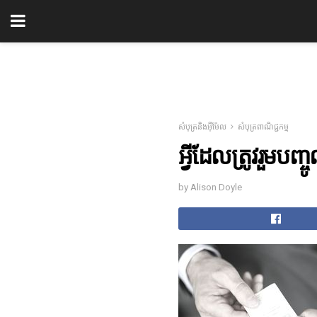
សំបុត្រនិងអ៊ីម៉ែល
សំបុត្រពាណិជ្ជកម្ម
អ្វីដែលត្រូវរួមប
by Alison Doyle