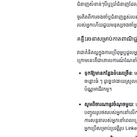
ជំនាញសំខាន់ៗបីឬប្រាំជំនាញដែ
ចូរគិតពីការចងចាំឬជំនាញខ្ពស់រប
របស់អ្នកហើយជួយមនុស្សចងចាំអ្ន
គន្លឹះរចនាសម្រាប់កាតពាណិជ្ជ
វាជាគំនិតល្អក្នុងការប្រើពុម្ពឬជ
ក្រោមនេះគឺជាគោលការណ៍ណែនាំមួ
ទុកឱ្យមានកន្លែងទំនេរច្រើន:
ម
ចន្លោះធំ ៗ ដូច្នេះវាងាយស្រួ
ប័ណ្ណអាជីវកម្ម។
សូមពិចារណានូវចំណុចមួយ:
ទ
បញ្ចូលរូបថតរបស់អ្នកនៅលើកាត
ការសន្ទនារបស់អ្នកនៅពេលក្រ
អ្នកប្រើសម្រាប់ប្រវត្តិរូប L