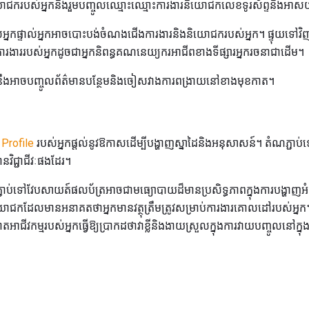
ោជករបស់អ្នកនឹងរួមបញ្ចូលឈ្មោះឈ្មោះការងារនិយោជកលេខទូរស័ព្ទនិងអាសយដ
នរបស់អ្នកផ្ទាល់អ្នកអាចបោះបង់ចំណងជើងការងារនិងនិយោជករបស់អ្នក។ ផ្ទុយទៅ
ងាររបស់អ្នកដូចជាអ្នកនិពន្ធគណនេយ្យករអាជីពខាងទីផ្សារអ្នករចនាជាដើម។
អ្នកនឹងអាចបញ្ចូលព័ត៌មានបន្ថែមនិងចៀសវាងការពង្រាយនៅខាងមុខកាត។
 Profile
របស់អ្នកផ្តល់នូវឱកាសដើម្បីបង្ហាញស្នាដៃនិងអនុសាសន៍។ តំណភ្ជាប
នវិជ្ជាជីវៈផងដែរ។
្ជាប់ទៅវែបសាយត៍ផលប័ត្រអាចជាមធ្យោបាយដ៏មានប្រសិទ្ធភាពក្នុងការបង្ហាញ
ោជកដែលមានអនាគតថាអ្នកមានវត្ថុត្រឹមត្រូវសម្រាប់ការងារគោលដៅរបស់អ្
ាជីវកម្មរបស់អ្នកធ្វើឱ្យប្រាកដថាវាខ្លីនិងងាយស្រួលក្នុងការវាយបញ្ចូលនៅក្នុងក