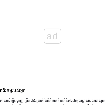
ad
ាជីវកម្មរបស់អ្នក
ឱកាសដើម្បីបង្ហាញច្រើនជាងគ្រាន់តែព័ត៌មានទំនាក់ទំនងជាមូលដ្ឋានដែលបានរួ