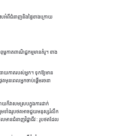
័សអំពីជំនាញនិងផ្ទៃខាងក្រោយ
ុម្ពកាតពាណិជ្ជកម្មមានគំរូ។ ខាង
ង្រាយកាតរបស់អ្នក។ ទុកឱ្យមាន
ំផុតមុនពេលអ្នកចាប់ផ្តើមរចនា
យក៏វាសមស្របក្នុងការដាក់
ារួមទាំងរូបថតអាចជួយមនុស្សរំលឹក
ែលមានជំនាញវិជ្ជាជីវៈ: រូបថតដែល