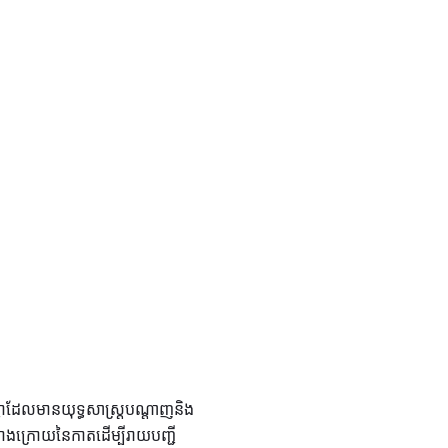
ជ្ជាដែលមានយុទ្ធសាស្ត្របណ្តាញនិង
ាងក្រោយនៃកាតដើម្បីរាយបញ្ជី