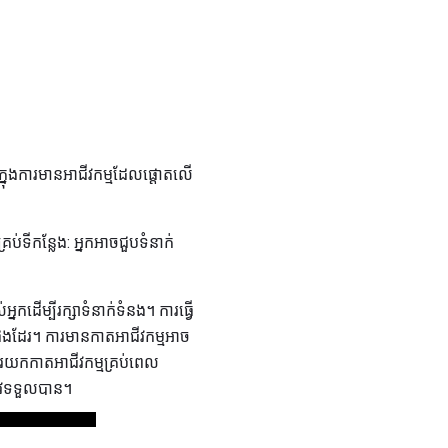
អក្នុងការមានអាជីវកម្មដែលផ្តោតលើ
រប់ទីកន្លែង: អ្នកអាចជួបទំនាក់
ដើម្បីរក្សាទំនាក់ទំនង។ ការធ្វើ
ងដែរ។ ការមានកាតអាជីវកម្មអាច
ារយកកាតអាជីវកម្មគ្រប់ពេល
រូវទទួលបាន។