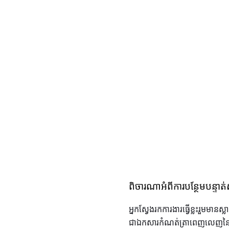
ពិចារណាអំពីការបន្ថែមបន្ទាត
អ្នកស្វែងរកការងារធ្វើខ្លះរួមមា
ជាឯកសារកំណត់ត្រាពេញលេញនៃការប