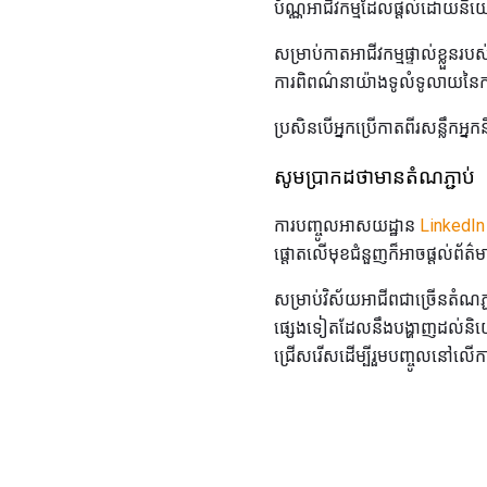
ប័ណ្ណអាជីវកម្មដែលផ្តល់ដោយនិយ
សម្រាប់កាតអាជីវកម្មផ្ទាល់ខ្លួ
ការពិពណ៌នាយ៉ាងទូលំទូលាយនៃការ
ប្រសិនបើអ្នកប្រើកាតពីរសន្លឹក
សូមប្រាកដថាមានតំណភ្ជាប់
ការបញ្ចូលអាសយដ្ឋាន
LinkedIn
ផ្ដោតលើមុខជំនួញក៏អាចផ្តល់ព័ត៌មា
សម្រាប់វិស័យអាជីពជាច្រើនតំណភ
ផ្សេងទៀតដែលនឹងបង្ហាញដល់និយ
ជ្រើសរើសដើម្បីរួមបញ្ចូលនៅលើកាតអ