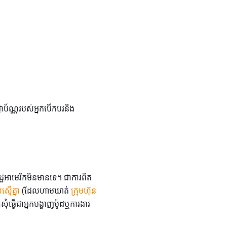
ញាប័ណ្ណរបស់អ្នកបើកបរនិង
អាមេរិកមិនមានទេ។ ជាការពិត
្មើគ្នា
(ដែលហាមឃាត់
ក្រុមហ៊ុន
ធ្វើជាអ្នកបង្ហាញម៉ូដឬការងារ