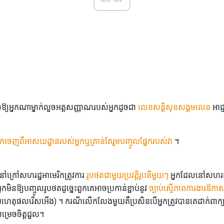
ឱ្យអ្នកណាម្នាក់លួចអត្តសញ្ញាណរបស់អ្នកដូចជា
លេខសន្ដិសុខសង្គមលេខ
អាជ្
កចេញពីអាសយដ្ឋានរបស់អ្នកឬគ្រាន់តែរួមបញ្ចូលផ្នែករបស់វា
។
ក្រៅសហរដ្ឋអាមេរិកត្រូវការ
រូបថតជាមួយប្រវត្តិរូបនីមួយៗ
អ្នកដែលនៅសហរដ្ឋ
កមិនឱ្យបញ្ចូលរូបថតដូច្នេះពួកគេអាចប្រកាន់ខ្ជាប់នូវ
ច្បាប់ស្មើភាពការងារឱកាសស
់ហេតុផលរើសអើង) ។ ករណីលើកលែងមួយគឺប្រសិនបើអ្នកត្រូវបានគេដាក់ពាក្យសុំ
ម្រេចចិត្តជួល។