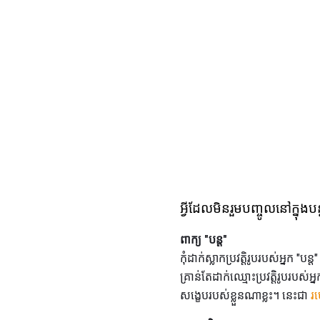
អ្វីដែលមិនរួមបញ្ចូលនៅក្នុងបន
ពាក្យ "បន្ត"
កុំដាក់ស្លាកប្រវត្តិរូបរបស់អ្នក
គ្រាន់តែដាក់ឈ្មោះប្រវត្តិរូបរបស់អ
សង្ខេបរបស់ខ្លួនណាខ្លះ។ នេះជា
រប