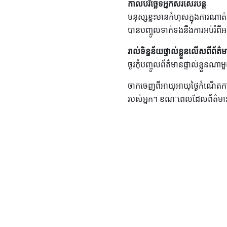
កាលបរិច្ឆេទអ្នកសរសេរបន្ត
មនុស្សខ្លះមានកំហុសក្នុងការណាត់
បានបញ្ចូលទាក់ទងនឹងការអប់រំពីអ
រាល់ទិន្នន័យផ្ទាល់ខ្លួនលើសពីព័ត
ចូរកុំបញ្ចូលព័ត៌មានផ្ទាល់ខ្លួន
ចាកចេញពីអាយុអាយុថ្ងៃកំណើតការ
របស់អ្នក។ ខណៈពេលដែលព័ត៌មា