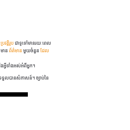
ះ
ប្រវត្តិរូប
ជាទូទៅមានរយៈពេល
។ មាន
ព័ត៌មាន
មួយចំនួន
ដែល
អ្វីទាំងអស់អំពីអ្នក។
ារទទួលបានសំភាសន៍។ ច្បាប់នៃ