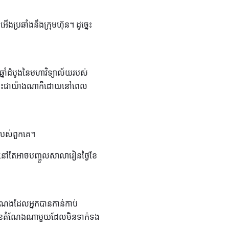
ប្រឆាំងនឹងក្រុមហ៊ុន។ ដូច្នេះ
ឆ្នាំដំបូងនៃមហាវិទ្យាល័យរបស់
នក។ ទោះជាយ៉ាងណាក៏ដោយនៅពេល
េបរបស់ពួកគេ។
្នកនៅតែអាចបញ្ចូលសាលារៀនថ្ងៃខែ
តំណែងដែលអ្នកបានកាន់កាប់
េញពីមុខតំណែងណាមួយដែលមិនទាក់ទង