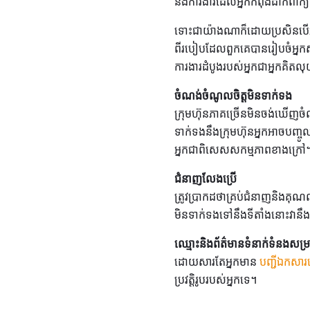
នឹងការងារដែលអ្នកកំពុងដាក់ពាក្យ
ទោះជាយ៉ាងណាក៏ដោយប្រសិនបើ
ពីរបៀបដែលពួកគេបានរៀបចំអ្នកសម្រ
ការងារដំបូងរបស់អ្នកជាអ្នកគិតល
ចំណង់ចំណូលចិត្តមិនទាក់ទង
ក្រុមហ៊ុនភាគច្រើនមិនចង់ឃើញចំ
ទាក់ទងនឹងក្រុមហ៊ុនអ្នកអាចបញ្ច
អ្នកជាពិសេសសកម្មភាពខាងក្រៅ
ជំនាញលែងប្រើ
ត្រូវប្រាកដថាគ្រប់ជំនាញនិងគុណ
មិនទាក់ទងទៅនឹងទីតាំងនោះវានឹង
ឈ្មោះនិងព័ត៌មានទំនាក់ទំនងសម
ដោយសារតែអ្នកមាន
បញ្ជីឯកសា
ប្រវត្តិរូបរបស់អ្នកទេ។