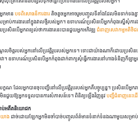
សុំលុះត្រាតែវានឹងបន្សល់ទុកចន្លោះប្រហោងនៅលើប្រវត្តិរូបរបស់អ្នក។
អ្នកមាន
បទពិសោធន៏ការងារ
តិចតួចអ្នកអាចរួមបញ្ចូលទីតាំងដែលមិនទាក់ទងគ
ាប់ការងារនៅក្នុងវាលថ្មីរបស់អ្នក។ ឧទាហរណ៍ប្រសិនបើអ្នកកំពុងស្នើសុំការង
ុយប្រសិនបើអ្នកពន្យល់ថាការងារនេះបានជួយអ្នកអភិវឌ្ឍ
ជំនាញសេវាកម្មអតិថិជ
ណូលចិត្តរបស់អ្នកនៅលើប្រវត្តិរូបរបស់អ្នកទេ។ ទោះជាយ៉ាងណាក៏ដោយប្រសិន
ូលវា។ ឧទាហរណ៍ប្រសិនបើអ្នកកំពុងដាក់ពាក្យសុំធ្វើការងារនៅហាងទំនិញកីឡាអ
។
លក្ខណៈដែលអ្នកបានចុះបញ្ជីនៅលើប្រវត្តិរូបរបស់អ្នកគឺបច្ចុប្បន្ន។ ប្រសិន
មិនជួយឱ្យអ្នកទទួលបានការសំភាសន៍ទេ។ ពិនិត្យឡើងវិញនូវ
បញ្ជីជំនាញនេះដើម
្រាប់អតីតនិយោជក
រយោង
ដាច់ដោយឡែកអ្នកមិនចាំបាច់បញ្ចូលព័ត៌មានទំនាក់ទំនងណាមួយសម្រា