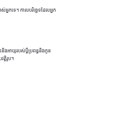
របស់អ្នកទេ។ កាលបរិច្ឆេទដែលអ្នក
ងអាយុរបស់ប្តីប្រពន្ធនិងកូន
ត្តិរូប។