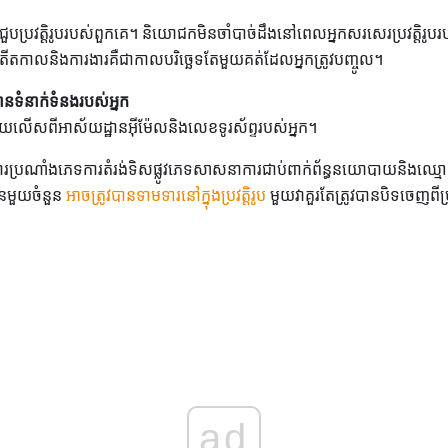
ជួបប្រវត្តិរូបរបស់ពួកគេ។ និយោជកមិនចាំបាច់ដឹងនៅពេលអ្នកសរសេរប្រវត្តិរូប
តីតកាលនិងការងារគឺជាកាលបរិច្ឆេទតែមួយគត់ដែលអ្នកត្រូវបញ្ចូល។
៌មានទំនាក់ទំនងរបស់អ្នក
ណាមួយលើសពីអាស័យដ្ឋានអ៊ីម៉ែលនិងលេខទូរស័ព្ទរបស់អ្នក។
ប្រណាំងភេទការតំរង់ទិសផ្លូវភេទសាសនាការជាប់ពាក់ព័ន្ធនយោបាយនិងឈ្មោះនិ
នមួយចំនួន
អាចត្រូវបានទាមទារនៅក្នុងប្រវត្តិរូប
មួយវាគួរតែត្រូវបានបិទចេញពីប្រវ
ad