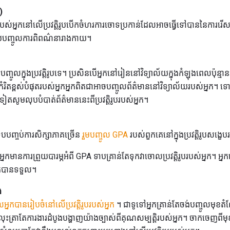
)
តរបស់អ្នកនៅលើប្រវត្តិរូបបើកចំហរការចោទប្រកាន់ដែលអាចធ្វើទៅបាននៃការរើសអើង
នរាប់បញ្ចូលការពិពណ៌នារាងកាយ។
ចូលក្នុងប្រវត្តិរូបទេ។ ប្រសិនបើអ្នកនៅរៀននៅវិទ្យាល័យក្នុងកំឡុងពេលប៉ុន្មាន
កំរិតខ្ពស់បំផុតរបស់អ្នកអ្នកពិតជាអាចបញ្ចូលព័ត៌មាននៅវិទ្យាល័យរបស់អ្
តសូមលុបបំបាត់ព័ត៌មាននេះពីប្រវត្តិរូបរបស់អ្នក។
ើបបញ្ចប់ការសិក្សាភាគច្រើន
រួមបញ្ចូល GPA
របស់ពួកគេនៅក្នុងប្រវត្តិរូបសង្ខ
ានការព្រួយបារម្ភអំពី GPA ទាបគ្រាន់តែទុកវាចោលប្រវត្តិរូបរបស់អ្នក។ អ
្នកបានទទួល។
ង
្នកបានរៀបចំនៅលើប្រវត្តិរូបរបស់អ្នក
។ ជាទូទៅអ្នកគ្រាន់តែចង់បញ្ចូលមុខ
មុនលុះត្រាតែការងារដំបូងបង្ហាញយ៉ាងច្បាស់ពីគុណសម្បត្តិរបស់អ្នក។ ចាកច