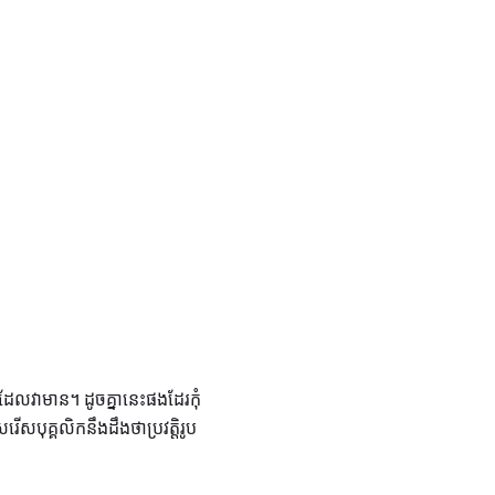
ារដែលវាមាន។ ដូចគ្នានេះផងដែរកុំ
សរើសបុគ្គលិកនឹងដឹងថាប្រវត្តិរូប