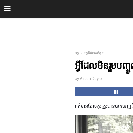
បន្ត
បន្តព័ត៌មានជំនួយ
អ្វីដែលមិនរួមបញ
by Alison Doyle
ពត៌មានដែលគួរត្រូវបានយកចេញពី