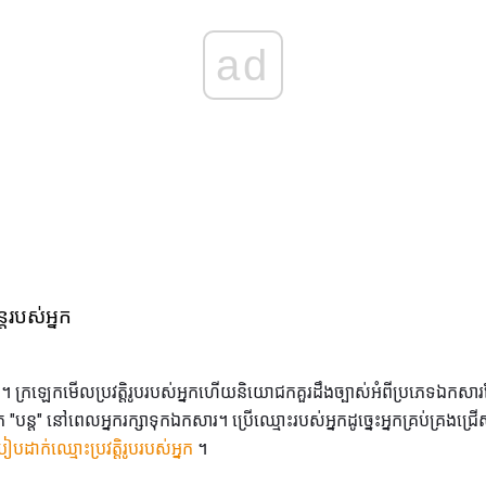
ad
្តរបស់អ្នក
 "បន្ត" ។ ក្រឡេកមើលប្រវត្តិរូបរបស់អ្នកហើយនិយោជកគួរដឹងច្បាស់អំពីប្រភេទឯកស
្នក "បន្ត" នៅពេលអ្នករក្សាទុកឯកសារ។ ប្រើឈ្មោះរបស់អ្នកដូច្នេះអ្នកគ្រប់គ្រងជ្រើ
ៀបដាក់ឈ្មោះប្រវត្តិរូបរបស់អ្នក
។