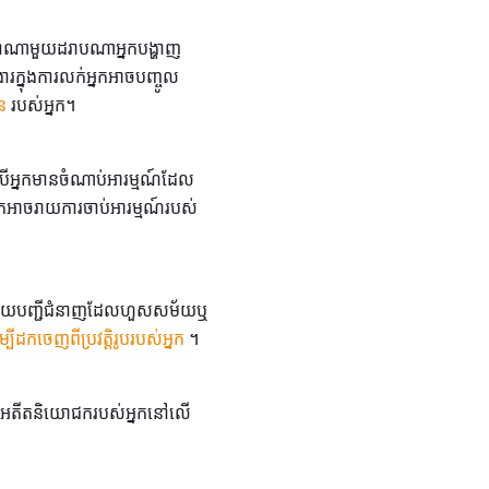
្នាណាមួយដរាបណាអ្នកបង្ហាញ
ារក្នុងការលក់អ្នកអាចបញ្ចូល
ន
របស់អ្នក។
បើអ្នកមានចំណាប់អារម្មណ៍ដែល
្នកអាចរាយការចាប់អារម្មណ៍របស់
បើអ្នករាយបញ្ជីជំនាញដែលហួសសម័យឬ
្បីដកចេញពីប្រវត្តិរូបរបស់អ្នក
។
ប់អតីតនិយោជករបស់អ្នកនៅលើ