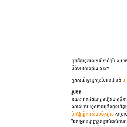
អ្នកក៏គួរទុកលេខសំខាន់ៗដែលអាច
ព័ត៌មានកាតឥណទាន។
ក្នុងករណីខ្លះអ្នកប្រហែលជាចង់
ចា
រូបថត
ខណៈពេលដែលក្រុមហ៊ុនជាច្រើននៅ
ណាស់ក្រុមហ៊ុនភាគច្រើនចូលចិត្តអ្ន
មិនឱ្យធ្វើការសំរេចចិត្តជួល
សម្រាប
ដែលអ្នកបង្ហាញខ្លួនប្រាប់ដល់ការស