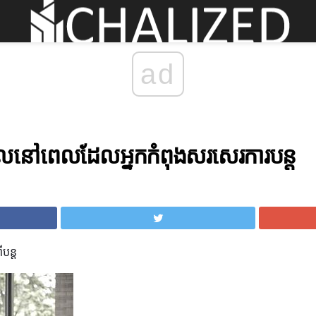
ad
្ចូលនៅពេលដែលអ្នកកំពុងសរសេរការបន្ត
បន្ត