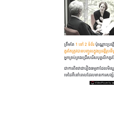
ត្រឹមតែ
1 ទៅ 2 ទំព័រ
ប៉ុណ្ណោះប្រ
គួរតែត្រូវបានបញ្ចូលក្នុងប្រវត្តិរូប
អ្នកគ្រប់គ្រងជ្រើសរើសបុគ្គលិកគួរ
ជាការពិតវាជារឿងធម្មតាដែលមិនរួ
មេដៃគឺនៅពេលដែលមានការសង្ស័យទុ