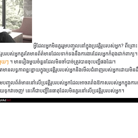
អ្វីដែលអ្នកមិនគួររួមបញ្ចូលនៅក្នុងប្រវត្តិរូបរបស់អ្នក? ពីព្រោ
វត្តិរូបរបស់អ្នកគួរតែមានព័ត៌មានដែលទាក់ទងនឹងការងារដែលអ្នកកំពុងដាក់ពាក្យ
នីមួយៗ
។ មានរឿងមួយចំនួនដែលមិនចាំបាច់ត្រូវបានចុះបញ្ជីផងដែរ។
តែមានលទ្ធភាពខ្ជះខ្ជាយក្នុងប្រវត្តិរូបរបស់អ្នកនិងមើលជំនាញរបស់អ្នកដោយមិនដឹង
មបញ្ចូលព័ត៌មាននៅលើប្រវត្តិរូបរបស់អ្នកដែលអាចរារាំងឱកាសរបស់អ្នកក្នុងក
កវាចេញ! នេះគឺជាបញ្ជីនៃធាតុដែលមិនគួរនៅលើប្រវត្តិរូបរបស់អ្នក។