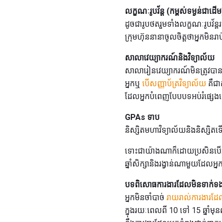
លក្ខណៈរូបវ័ន្ត (កម្ពស់ទម្ងន់ជាដើម
ដូចជារូបថតរួមទាំងលក្ខណៈរូបវ័ន្
ក្រុមហ៊ុននានាចូលចិត្តថាអ្នកមិ
សាលាវេយ្យាករណ៍និងវិទ្យាល័យ
សាលារៀនវេយ្យាករណ៍មិនត្រូវបានបញ្
អ្នកឬ
បើសញ្ញាប័ត្រវិទ្យាល័យ
គឺជា
ដែលអ្នកបំពេញបែបបទអប់រំផ្សេងទៀ
GPAs ទាប
និស្សិតមហាវិទ្យាល័យនិងនិស្សិតទ
ទោះជាយ៉ាងណាក៏ដោយប្រសិនបើអ្នកម
ឆ្នាំសិក្សានិងរង្វាន់ណាមួយដែលអ
បទពិសោធការងារដែលមិនទាក់ទ
អ្នកមិនចាំបាច់
រាយរាល់ការងារដែលអ
ក្នុងរយៈពេលពី 10 ទៅ 15 ឆ្នាំ