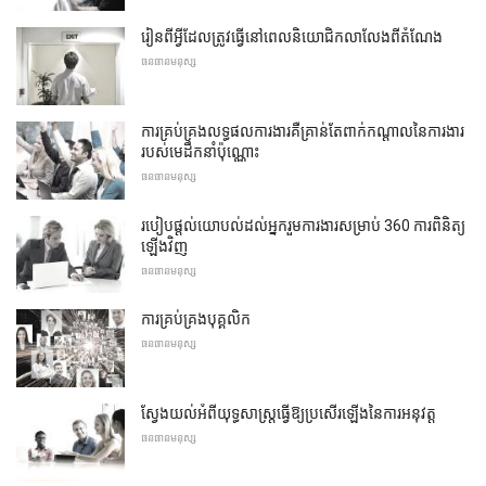
រៀនពីអ្វីដែលត្រូវធ្វើនៅពេលនិយោជិកលាលែងពីតំណែង
ធនធានមនុស្ស
ការគ្រប់គ្រងលទ្ធផលការងារគឺគ្រាន់តែពាក់កណ្តាលនៃការងារ
របស់មេដឹកនាំប៉ុណ្ណោះ
ធនធានមនុស្ស
របៀបផ្តល់យោបល់ដល់អ្នករួមការងារសម្រាប់ 360 ការពិនិត្យ
ឡើងវិញ
ធនធានមនុស្ស
ការគ្រប់គ្រងបុគ្គលិក
ធនធានមនុស្ស
ស្វែងយល់អំពីយុទ្ធសាស្រ្តធ្វើឱ្យប្រសើរឡើងនៃការអនុវត្ត
ធនធានមនុស្ស