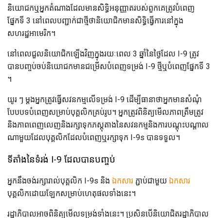
និយោជកឬអ្នកតំណាងដែលមានសិទ្ធិអនុញ្ញាតរបស់ពួកគេត្រូវបំពេញ
ផ្នែកទី 3 នៅពេលបញ្ជាក់ជាថ្មីថានិយោជិកមានសិទ្ធិធ្វើការនៅក្នុង
សហរដ្ឋអាមេរិក។
នៅពេលជួលនិយោជិកឡើងវិញក្នុងរយៈពេល 3 ឆ្នាំនៃថ្ងៃដែល I-9 ត្រូវ
បានបញ្ចប់ចប់និយោជកមានជម្រើសបំពេញទម្រង់ I-9 ថ្មីឬបំពេញផ្នែកទី 3
។
យូរ ៗ ម្តងអ្នកត្រូវធ្វើសវនកម្មលើទម្រង់ I-9 ដើម្បីធានាថាអ្នកមានសំណុំ
បែបបទបំពេញសម្រាប់បុគ្គលិកគ្រប់រូប។ អ្នកត្រូវពិនិត្យមើលភាពត្រឹមត្រូវ
និងភាពពេញលេញនិងរក្សាទុកភស្តុតាងនៃសវនកម្មនិងការបណ្តុះបណ្តាល
ណាមួយដែលបុគ្គលិកដែលបំពេញឬរក្សាទុក I-9s បានទទួល។
ទីតាំងនៃទំរង់ I-9 ដែលបានបញ្ចប់
អ្នកនឹងចង់រក្សារាល់បុគ្គលិក I-9s និង
ឯកសារ
ភ្ជាប់ជាមួយ
ឯកសារ
បុគ្គលិកដោយឡែកសម្រាប់ហេតុផលទាំងនេះ។
រដ្ឋាភិបាលអាចពិនិត្យមើលទម្រង់ទាំងនេះ។ ប្រសិនបើនិយោជិតរដ្ឋាភិបាល