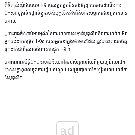
ពិនិត្យសំណុំបែបបទ I-9 របស់អ្នកអ្នកមិនចង់ឱ្យពួកគេចូលដំណើរការ
ឯកសារបុគ្គលិកផ្ទាល់ខ្លួនរបស់បុគ្គលិកនិងព័ត៌មានសម្ងាត់ដែលពួកគេមាន
នោះទេ។
ដូច្នេះក្នុងចំណាប់អារម្មណ៍នៃការរក្សាការសម្ងាត់បុគ្គលិកនិងការដាក់កម្រិត
អ្នកចង់ដាក់កម្រិត I-9s របស់អ្នកនៅក្នុងថតមួយដែលត្រូវបានគេយកចិត្ត
ទុកដាក់ជាពិសេសចំពោះការផ្ទុក I-9 ។
នេះការពារសិទ្ធិឯកជនរបស់និយោជិតរបស់អ្នកហើយក៏ជួយឱ្យនិយោជក
មានសក្តានុពលក្នុងការឆ្លើយសំណួរដែលត្រូវបានលើកឡើងដោយមាតិកា
នៃបុគ្គលិក
ad