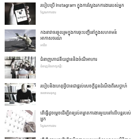
របៀបប្រើ Instagram ក្នុងការស្វែងរកការងាររបស់អ្នក
ស្វែងរកការងារ
កងនាវាចរចូលរួមក្នុងការចុះបញ្ជីនៅក្នុងសហគមន៍
អាកាសចរណ៍
អាជីព
ជំនាញភោជនីយដ្ឋាននិងចំណីអាហារ
ជំនាញនិងពាក្យគន្លឹះ
របៀបនិងហេតុអ្វីបានជាផ្តល់សេចក្តីជូនដំណឹងពីរសប្តាហ៍
ធនធានមនុស្ស
តើធ្វើដូចម្តេចដើម្បីពន្យល់គម្លាតការងារមួយនៅលើបន្តរបស់
អ្នក
ស្វែងរកការងារ