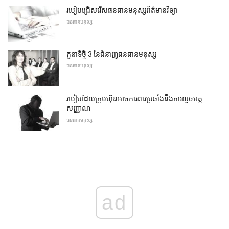
របៀបជ្រើសរើសធនធានមនុស្សព័ត៌មានវិទ្យា
ធនធានមនុស្ស
តួនាទីថ្មី 3 នៃជំនាញធនធានមនុស្ស
ធនធានមនុស្ស
របៀបដែលក្រុមហ៊ុនអាចការពារប្រឆាំងនឹងការលួចអត្ត
សញ្ញាណ
ធនធានមនុស្ស
ad