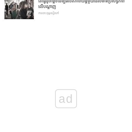
តើធ្វើដូចម្តេចដើម្បីផលិតភាពយន្តមួយដែលមានប្រសិទ្ធិភាព
លើបណ្តាញ
ការបោះពុម្ពសៀវភៅ
ad