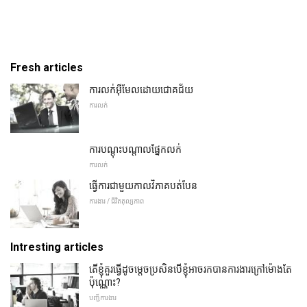
Fresh articles
ការលក់អ៊ីមែលដោយជោគជ័យ
ការលក់
ការបណ្តុះបណ្តាលផ្នែកលក់
ការលក់
ធ្វើការជាមួយកាលវិភាគបត់បែន
ការងារ / ជីវិតតុល្យភាព
Intresting articles
តើខ្ញុំគួរធ្វើដូចម្តេចប្រសិនបើខ្ញុំអាចរកបានការងារក្រៅម៉ោងតែ
ប៉ុណ្ណោះ?
បញ្ជីការងារ