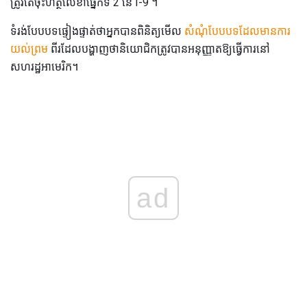
ត្រូវតែចុះហត្ថលេខាផ្នែកទី 2 នៃ I-9 ។
ទំរង់បែបបទផ្ទៀងផ្ទាត់ថាអ្នកបានពិនិត្យមើល
សំណុំបែបបទដែលមានការ
យល់ព្រម
ពីរដែលបង្ហាញថានិយោជិកត្រូវបានអនុញ្ញាតឱ្យធ្វើការនៅ
សហរដ្ឋអាមេរិក។
ad