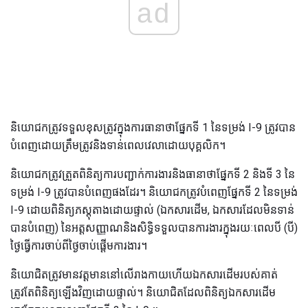
ad
និយោជកត្រូវទទួលខុសត្រូវក្នុងការធានាថាផ្នែកទី 1 នៃទម្រង់ I-9 ត្រូវបាន
បំពេញដោយត្រឹមត្រូវនិងទាន់ពេលវេលាដោយបុគ្គលិក។
និយោជកត្រូវត្រួតពិនិត្យការបញ្ជាក់ការងារនិងធានាថាផ្នែកទី 2 និងទី 3 នៃ
ទម្រង់ I-9 ត្រូវបានបំពេញផងដែរ។ និយោជកត្រូវបំពេញផ្នែកទី 2 នៃទម្រង់
I-9 ដោយពិនិត្យភស្តុតាងដោយផ្ទាល់ (ឯកសារដើម, ឯកសារដែលមិនទាន់
បានបំពេញ) នៃអត្តសញ្ញាណនិងសិទ្ធិទទួលបានការងារក្នុងរយៈពេលបី (បី)
ថ្ងៃធ្វើការចាប់ពីថ្ងៃចាប់ផ្តើមការងារ។
និយោជិតត្រូវមានវត្តមាននៅលើរាងកាយហើយឯកសារដើមរបស់គាត់
ត្រូវតែពិនិត្យឡើងវិញដោយផ្ទាល់។ និយោជិតដែលពិនិត្យឯកសារដើម