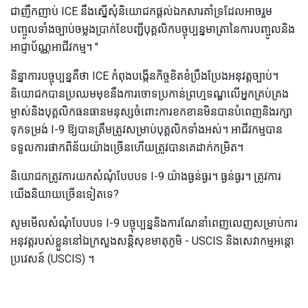
ជាញឹកញាប់ ICE នឹងស្នើសុំនិយោជកផ្តល់ឯកសារគាំទ្រដែលអាចរួម
បញ្ចូលទាំងច្បាប់ចម្លងប្រាក់ខែបញ្ជីបុគ្គលិកបច្ចុប្បន្នមាត្រានៃការបញ្ចូលនិង
អាជ្ញាប័ណ្ណអាជីវកម្ម។ "
និន្នាការបច្ចុប្បន្នគឺថា ICE កំពុងបង្កើនកិច្ចខិតខំប្រឹងប្រែងអនុវត្តច្បាប់។
និយោជកបានប្រឈមមុខនឹងការចោទប្រកាន់ព្រហ្មទណ្ឌលើអ្នកគ្រប់គ្រង
ម្ចាស់និងបុគ្គលិកធនធានមនុស្សចំពោះការខកខានមិនបានបំពេញនិងរក្សា
ទុកទម្រង់ I-9 ឱ្យបានត្រឹមត្រូវសម្រាប់បុគ្គលិកទាំងអស់។ អាជីវកម្មបាន
ទទួលការផាកពិន័យយ៉ាងច្រើនហើយត្រូវបានគេដាក់កម្រិត។
និយោជកត្រូវការយកសំណុំបែបបទ I-9 យ៉ាងធ្ងន់ធ្ងរ។ ធ្ងន់ធ្ងរ។ ត្រូវការ
យើងនិយាយច្រើនទៀតទេ?
សូមមើលសំណុំបែបបទ I-9 បច្ចុប្បន្ននិងការណែនាំពេញលេញសម្រាប់ការ
អនុវត្តរបស់ខ្លួននៅឯក្រសួងសន្តិសុខមាតុភូមិ - USCIS និងសេវាកម្មអន្តោ
ប្រវេសន៍ (USCIS) ។