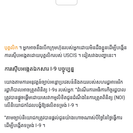
បុគ្គលិក
។ អ្នកអាចនឹងបើកក្រុមហ៊ុនរបស់អ្នកដោយមិនដឹងខ្លួនដើម្បីបង្កើន
ការស៊ើបអង្កេតដោយបុគ្គលិករបស់ USCIS ។ ជៀសវាងបញ្ហានេះ។
ការស៊ើបអង្កេតឯកសារ I-9 បច្ចុប្បន្ន
យោងតាមការអនុវត្តន៍ច្បាប់អន្តោប្រវេសន៍និងគយរបស់សហរដ្ឋអាមេរិក
រដ្ឋាភិបាលអាចត្រួតពិនិត្យ I-9s របស់អ្នក: "ដំណើរការអធិការកិច្ចរដ្ឋបាល
ត្រូវបានផ្តួចផ្តើមដោយសេវាកម្មលិខិតជូនដំណឹងនៃការត្រួតពិនិត្យ (NOI)
លើនិយោជកដែលបង្ខំឱ្យផលិតទម្រង់ I-9 ។
"តាមច្បាប់និយោជកត្រូវបានផ្តល់ជូនយ៉ាងហោចណាស់បីថ្ងៃនៃថ្ងៃធ្វើការ
ដើម្បីបង្កើតទម្រង់ I-9 ។