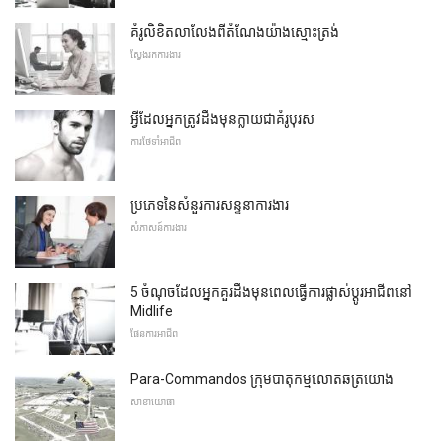
គំរូលិខិតលាលែងពីតំណែងយ៉ាងស្មោះត្រង់
ស្វែងរកការងារ
អ្វីដែលអ្នកត្រូវដឹងមុនក្លាយជាគំរូបុរស
ការថែទាំអាជីព
ប្រភេទនៃសំនួរការសន្ទនាការងារ
សំភាសន៍ការងារ
5 ចំណុចដែលអ្នកគួរដឹងមុនពេលធ្វើការផ្លាស់ប្តូរអាជីពនៅ
Midlife
ផែនការអាជីព
Para-Commandos ក្រុមបាតុកម្មលោតឆត្រយោង
សាខាយោធា