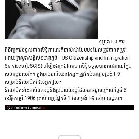
ទម្រង់ I-9 ការ
ពិនិត្យការទទួលបានសិទ្ធិការងារគឺជាសំណុំបែបបទដែលត្រូវបានតម្រូវ
ដោយក្រសួងសន្តិសុខមាតុភូមិ - US Citizenship and Immigration
Services (USCIS) ដើម្បីចងក្រងឯកសារសិទ្ធិទទួលបានការងារនៅក្នុង
សហរដ្ឋអាមេរិក។ ក្នុងនាមជានិយោជកអ្នកត្រូវតែបំពេញទម្រង់ I-9
សម្រាប់និយោជិតដែលអ្នកជួល។
និយោជិតទាំងអស់ពលរដ្ឋនិងប្រជាពលរដ្ឋដែលបានជួលក្រោយថ្ងៃទី 6
ខែវិច្ឆិកាឆ្នាំ 1986 ត្រូវបំពេញផ្នែកទី 1 នៃទម្រង់ I-9 នៅពេលជួល។