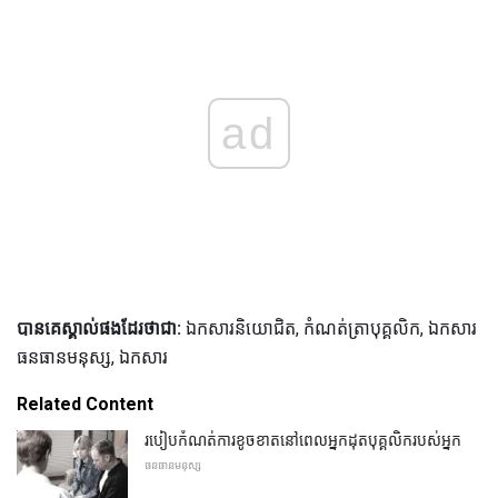
ad
បានគេស្គាល់ផងដែរថាជា:
ឯកសារនិយោជិត, កំណត់ត្រាបុគ្គលិក, ឯកសារ
ធនធានមនុស្ស, ឯកសារ
Related Content
របៀបកំណត់ការខូចខាតនៅពេលអ្នកដុតបុគ្គលិករបស់អ្នក
ធនធានមនុស្ស