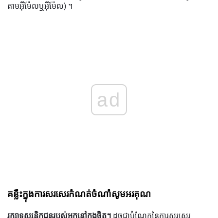
តាមអ៊ីម៉ែលឬអ៊ីម៉ែល) ។
ad
គន្លឹះក្នុងការសរសេរកំណត់ចំណាំសូមអរគុណ
រក្សាទស្សនិកជនរបស់អ្នកនៅក្នុងចិត្ត។
ដូចជាបំណែកនៃការសរសេរ