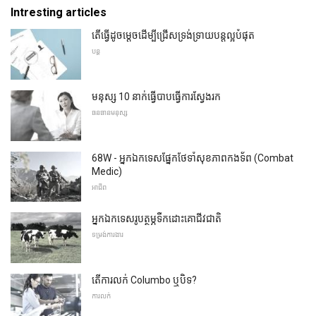
Intresting articles
តើធ្វើដូចម្តេចដើម្បីជ្រើសទ្រង់ទ្រាយបន្តល្អបំផុត
បន្ត
មនុស្ស 10 នាក់ធ្វើបាបធ្វើការស្វែងរក
ធនធានមនុស្ស
68W - អ្នកឯកទេសផ្នែកថែទាំសុខភាពកងទ័ព (Combat
Medic)
អាជីព
អ្នកឯកទេសរូបត្ថម្ភទឹកដោះគោជីវជាតិ
ទម្រង់ការងារ
តើការលក់ Columbo ឬបិទ?
ការលក់