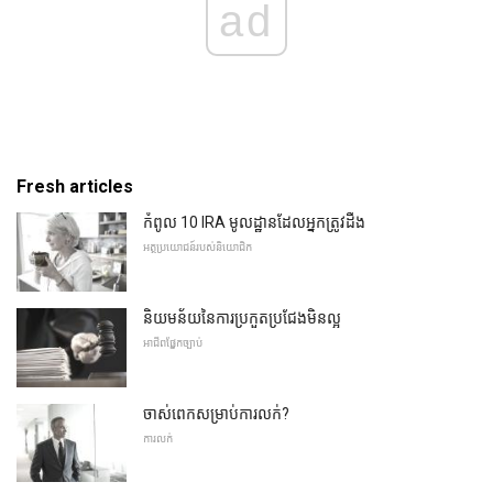
ad
Fresh articles
កំពូល 10 IRA មូលដ្ឋានដែលអ្នកត្រូវដឹង
អត្ថប្រយោជន៍របស់និយោជិក
និយមន័យនៃការប្រកួតប្រជែងមិនល្អ
អាជីពផ្នែកច្បាប់
ចាស់ពេកសម្រាប់ការលក់?
ការលក់