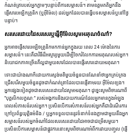
កំណត់ត្រារបស់អ្នកភ្លាមៗបន្ទាប់ពីការសម្ភាសន៍។ តាមឧត្ដមគតិអ្នកនឹង
ផ្ញើសារអេឡិកត្រូនិក (ឬអ៊ីម៉ែល) ដល់អ្នកដែលបានធ្វើបទសម្ភាសន៍ឬនៅថ្ងៃ
បន្ទាប់។
សរសេរដោយដៃសរសេរឬផ្ញើអ៊ីម៉ែលសូមអរគុណចំណាំ?
អ្នកអាចផ្ញើសារអេឡិចត្រូនិកមកកាន់អ្នកក្នុងរយៈពេល 24 ម៉ោងនៃការ
សម្ភាសន៍។ នេះគឺជាវិធីដ៏អស្ចារ្យមួយដើម្បីចែករំលែកការអរគុណរបស់អ្នក។
និយោជកភាគច្រើនគឺល្អជាមួយសារដែលបានផ្ញើរសារដោយអរគុណ។
ទោះជាយ៉ាងណាក៏ដោយការស្ទង់មតិមួយចំនួនបានណែនាំថាអ្នកគ្រប់គ្រង
ជ្រើសរើសមួយចំនួនដូចជាកំណត់ត្រាដែលបានផ្ញើតាមរយៈអ៊ីម៉ែលខ្យង។
អ្នកផ្សេងទៀតដូចជាសរសេរដោយដៃសូមអរគុណ។ ដូច្នេះសូមពិចារណាពី
"បុគ្គលិកលក្ខណៈ" របស់អង្គការនិងរបាយការណ៍ដែលអ្នកមានក្នុងអំឡុង
ពេលសំភាសន៍របស់អ្នក។ ប្រសិនបើការសំភាសន៍របស់អ្នកគឺជាដំណើរការ
ក្រៅប្រព័ន្ធយុត្តិធម៌និង / ឬអ្នកទទួលបាននូវទំនាក់ទំនងភ្លាមជាមួយនឹងអ្នក
សម្ភាសន៍របស់អ្នកចំណាំដែលសរសេរដោយដៃអាចជាជម្រើសមួយ។
ប្រសិនបើការសម្ភាសន៍ជាផ្លូវការនោះសូមពិចារណាអំពីការវាយបញ្ចូល (ផ្ញើ