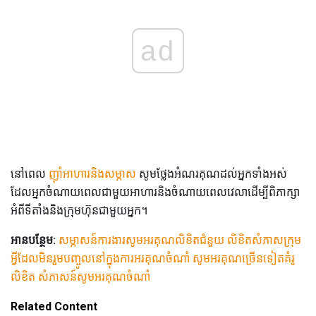
ad
នៅពេល
ញ៉ាំអាហារនិងសម្ភាស
សូមថ្លែងអំណរគុណដល់អ្នកទាំងអស់
ដែលអ្នកចំណាយពេលជាមួយអាហារនិងចំណាយពេលវេលាដើម្បីពិភាក្សា
អំពីទីតាំងនិងក្រុមហ៊ុនជាមួយអ្នក។
អានបន្ថែម:
សម្ភាសន៍ការងារសូមអរគុណលិខិតជំនួយ
លិខិតសំភាសក្រុម
អ្វីដែលមិនរួមបញ្ចូលនៅក្នុងការអរគុណចំណាំ
សូមអរគុណច្រើនទៀតគំរូ
លិខិត
សំភាសន៍សូមអរគុណចំណាំ
Related Content