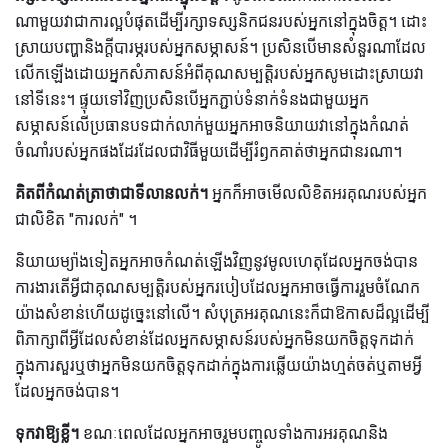
ណាមួយវាជាការល្អបំផុតដើម្បីរក្សាទស្សនិកជនរបស់អ្នកនៅក្នុងចិត្ត។ ដោះ
ស្រាយបញ្ហានិងក្តីបារម្ភរបស់អ្នកសម្ភាសន៍។ ប្រសិនបើមានសំនួរណាដែល
លើកឡើងដោយអ្នកសំភាសន៍អំពីគុណសម្បត្តិរបស់អ្នកសូមដោះស្រាយវា
នៅទីនេះ។ ផ្ទុយទៅវិញប្រសិនបើអ្នកភ្ជាប់ទំនាក់ទំនងជាមួយអ្នក
សម្ភាសន៍លើប្រធានបទជាក់លាក់មួយអ្នកអាចនិយាយវានៅក្នុងកំណត់
ចំណាំរបស់អ្នកផងដែរដែលជាវិធីមួយដើម្បីរំឭកគាត់ថាអ្នកជានរណា។
គិតពីកំណត់ត្រាថាជាទីលានលក់។
អ្នកក៏អាចមើលលិខិតអរគុណរបស់អ្នក
ជាលិខិត "ការលក់" ។
និយាយម្យ៉ាងទៀតអ្នកអាចកំណត់ឡើងវិញនូវមូលហេតុដែលអ្នកចង់បាន
ការងារតើអ្វីជាគុណសម្បត្តិរបស់អ្នករបៀបដែលអ្នកអាចធ្វើការរួមចំណែក
យ៉ាងសំខាន់ហើយដូច្នេះនៅលើ។ សំបុត្រអរគុណនេះក៏ជាឱកាសដ៏ល្អដើម្បី
ពិភាក្សាពីអ្វីដែលសំខាន់ដែលអ្នកសម្ភាសន៍របស់អ្នកមិនយកចិត្តទុកដាក់
ក្នុងការសួរឬថាអ្នកមិនយកចិត្តទុកដាក់ក្នុងការឆ្លើយយ៉ាងហ្មត់ចត់ឬតាមអ្វី
ដែលអ្នកចង់បាន។
ទុកវាឱ្យខ្លី។
ខណៈពេលដែលអ្នកអាចរួមបញ្ចូលទាំងការអរគុណនិង