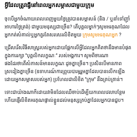
អ្វីដែលត្រូវធ្វើនៅពេលអ្នកសម្ភាសជាមួយក្រុម
ចុះបើអ្នកចំណាយពេលពេញមួយថ្ងៃត្រូវបានសម្ភាសន៍ (និង / ឬនាំទៅញ៉ាំ
អាហារថ្ងៃត្រង់) ជាមួយមនុស្សជាច្រើន? តើបុគ្គលម្នាក់ៗសូមអរគុណដែល
អ្នកកត់សំគាល់ឬអ្នកគួរតែសរសេរលិខិតមួយ
ក្រុមសូមអរគុណអ្នក
?
ជ្រើសរើសវិធីសាស្រ្តរបស់អ្នកដោយផ្អែកលើអ្វីដែលអ្នកគិតថានឹងមានបំផុត
ក្នុងការរក្សា "បុគ្គលិកលក្ខណៈ" របស់អង្គការ។ សូមពិចារណា
ផងដែរថាតើសំភាសន៍មានលក្ខណៈដូចគ្នាច្រើន។ ប្រសិនបើមានភាព
ស្រដៀងគ្នាច្រើន (ឧទាហរណ៍ការព្រួយបារម្ភរួមគ្នាដែលបានលើកឡើង
ដោយអ្នកសម្ភាសរបស់អ្នក) ប្រហែលជាលិខិត "ក្រុម" នឹងគ្រប់គ្រាន់។
ទោះជាយ៉ាងណាក៏ដោយវាមិនដែលឈឺចាប់ដើម្បីយកពេលវេលាបន្ថែម
ហើយផ្ញើលិខិតអរគុណផ្ទាល់ខ្លួនដល់មនុស្សគ្រប់គ្នាដែលអ្នកបានជួប។