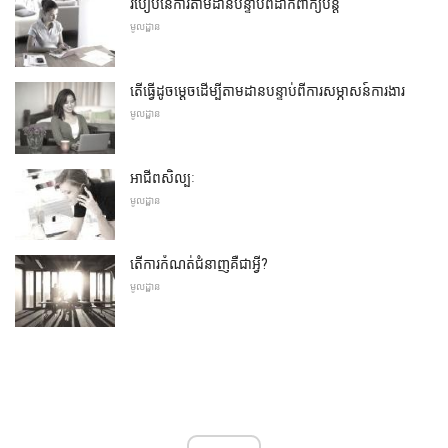
របៀបនៃការតាមដានបន្ទាប់ពីដាក់ពាក្យបន្ត
មូលដ្ឋាន
តើធ្វើដូចម្តេចដើម្បីតាមដានបន្ទាប់ពីការសម្ភាសន៍ការងារ
មូលដ្ឋាន
អាជីពសិល្បៈ
មូលដ្ឋាន
តើការកំណត់ជំនាញគឺជាអ្វី?
មូលដ្ឋាន