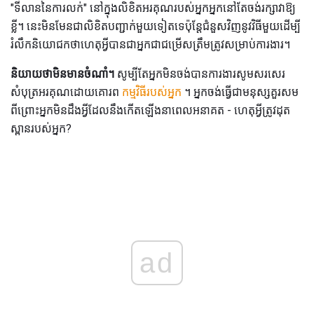
"ទីលាននៃការលក់" នៅក្នុងលិខិតអរគុណរបស់អ្នកអ្នកនៅតែចង់រក្សាវាឱ្យ
ខ្លី។ នេះមិនមែនជាលិខិតបញ្ជាក់មួយទៀតទេប៉ុន្តែជំនួសវិញនូវវិធីមួយដើម្បី
រំលឹកនិយោជកថាហេតុអ្វីបានជាអ្នកជាជម្រើសត្រឹមត្រូវសម្រាប់ការងារ។
និយាយថាមិនមានចំណាំ។
សូម្បីតែអ្នកមិនចង់បានការងារសូមសរសេរ
សំបុត្រអរគុណដោយគោរព
កម្មវិធីរបស់អ្នក
។ អ្នកចង់ធ្វើជាមនុស្សគួរសម
ពីព្រោះអ្នកមិនដឹងអ្វីដែលនឹងកើតឡើងនាពេលអនាគត - ហេតុអ្វីត្រូវដុត
ស្ពានរបស់អ្នក?
ad