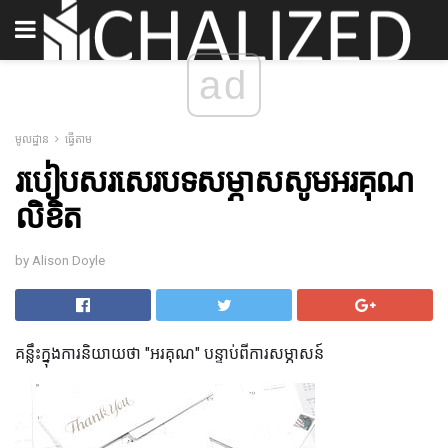
ad
មូលដ្ឋាន
ធ្វើតាម
របៀបសរសេរបទសម្ភាសសូមអរគុណ
លិខិត
by Alison Doyle
គន្លឹះក្នុងការនិយាយថា "អរគុណ" បន្ទាប់ពីការសម្ភាសន៍