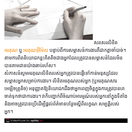
សរសេរលិខិត
អរគុណ
ឬ
អរគុណអ៊ីម៉ែល
បន្ទាប់ពីការសម្ភាសន៍ការងារគឺជាកត្តាចាំបាច់។
តាមការពិតនិយោជកខ្លះគិតតិចជាងអ្នកដែលត្រូវបានសម្ភាសន៍ដែលមិន
បានតាមដានយ៉ាងឆាប់រហ័ស។
សំភាសន៍សូមអរគុណលិខិតរបស់អ្នកត្រូវបានផ្ញើទៅកាន់មនុស្សដែល
សម្ភាសអ្នកសម្រាប់ការងារ។ លិខិតអរគុណរបស់អ្នក (ឬអរគុណសារ
អេឡិចត្រូនិច) អនុញ្ញាតឱ្យនិយោជកដឹងថាអ្នកពេញចិត្តក្នុងការត្រូវបានគេ
ចាត់ទុកថាជាការងារ។ វាក៏បញ្ជាក់ពីចំណាប់អារម្មណ៍របស់អ្នកនៅក្នុងទីតាំង
និងអាចត្រូវបានប្រើដើម្បីផ្តល់ព័ត៌មានបន្ថែមស្តីពីលក្ខណៈសម្បត្តិរបស់
អ្នក។