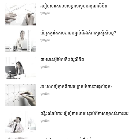
របៀបសរសេរបទសម្ភាសសូមអរគុណលិខិត
មូលដ្ឋាន
តើអ្នកគួរតែតាមដានបន្ទាប់ពីដាក់ពាក្យស្នើសុំបន្ត?
មូលដ្ឋាន
តាមដានអ៊ីម៉ែលនិងគំរូលិខិត
មូលដ្ឋាន
រយៈពេលប៉ុន្មានពីការសម្ភាសន៍ការងារផ្តល់ជូន?
មូលដ្ឋាន
គន្លឹះសំរាប់ការស្នើសុំតាមដានបន្ទាប់ពីការសម្ភាសន៍ការងារ
មូលដ្ឋាន