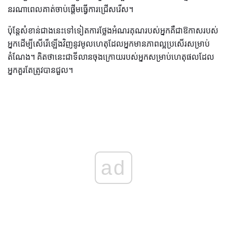
នរណាពេលគាត់ចាប់ផ្តើមធ្វើការជ្រើសរើស។
ប៉ុន្តែសំខាន់ជាងនេះទៅទៀតការថ្លែងអំណរគុណរបស់អ្នកគឺជាឱកាសរបស់
អ្នកដើម្បីសើរើឡើងវិញនូវមូលហេតុដែលអ្នកមានភាពល្អប្រសើរសម្រាប់
តំណែង។ គិតថានេះជាទីលានចុងក្រោយរបស់អ្នកសម្រាប់ហេតុផលដែល
អ្នកគួរតែត្រូវបានជួល។
ad