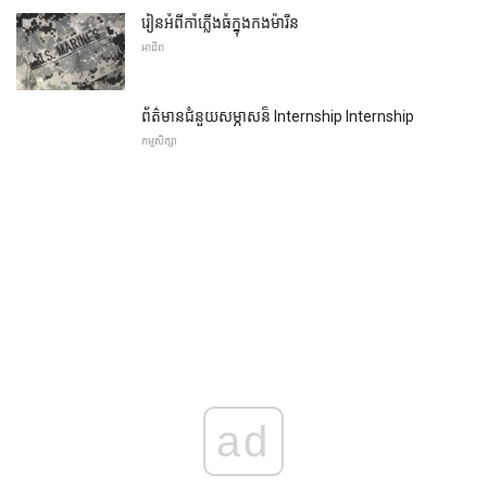
រៀនអំពីកាំភ្លើងធំក្នុងកងម៉ារីន
អាជីព
ព័ត៌មានជំនួយសម្ភាសន៏ Internship Internship
កម្មសិក្សា
ad