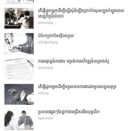
តើធ្វើដូចម្តេចដើម្បីស្នើសុំដំឡើងប្រាក់បំណុលក្នុងកំឡុងពេល
សេដ្ឋកិច្ចដ៏លំបាក
ធនធានមនុស្ស
បំបែកប្រាក់ខែស៊ីអេហ្វអេ
អាជីពផ្នែកហិរញ្ញវត្ថុ
ការអនុវត្តន៍ការងារ: ទម្រង់ការអភិវឌ្ឍន៍គម្រោងគំរូ
ធនធានមនុស្ស
តើធ្វើដូចម្តេចដើម្បីទទួលបានការងារជាមួយសត្វសមុទ្រ
អាជីពសត្វ
ប្រភេទផ្សេងៗនៃភ្នាក់ងារជ្រើសរើសបុគ្គលិក
ស្វែងរកការងារ