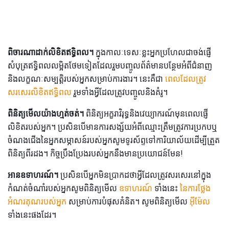
ពិចារណាដាក់លិខិតឥទ្ធិពល។
ក្នុងកាលៈទេសៈខ្លះអ្នកប្រហែលជាចង់ផ្ញើ
សំបុត្រឥទ្ធិពលលម្អិតថែមទៀតដែលរួមបញ្ចូលព័ត៌មានបន្ថែមអំពីជំនាញ
និងលក្ខណៈសម្បត្តិរបស់អ្នកសម្រាប់ការងារ។ នេះគឺជា
ពេលដែលត្រូវ
សរសេរលិខិតឥទ្ធិពល
រួមទាំងអ្វីដែលត្រូវបញ្ចូលនិងគំរូ។
ពិនិត្យមើលយ៉ាងហ្មត់ចត់។
ពិនិត្យអក្ខរាវិរុទ្ធនិងវេយ្យាករណ៍មុនពេលផ្ញើ
លិខិតរបស់អ្នក។ ប្រសិនបើមានការសង្ស័យអំពីឈ្មោះត្រឹមត្រូវការប្រកបឬ
ចំណងជើងនៃអ្នកសម្ភាសន៍របស់អ្នកសូមទូរស័ព្ទទៅការិយាល័យដើម្បីត្រួត
ពិនិត្យពីរដង។ កិច្ចប្រឹងប្រែងរបស់អ្នកនឹងមានប្រយោជន៍មែន!
អានឧទាហរណ៍។
ប្រសិនបើអ្នកមិនប្រាកដថាអ្វីដែលត្រូវសរសេរនៅក្នុង
កំណត់ចំណាំរបស់អ្នកសូមពិនិត្យមើល
ឧទាហរណ៍
ទាំងនេះ
នៃការថ្លែង
អំណរគុណរបស់អ្នក
សម្រាប់ការបំផុសគំនិត។ សូមពិនិត្យមើល
អ៊ីម៉ែល
ទាំងនេះផងដែរ។