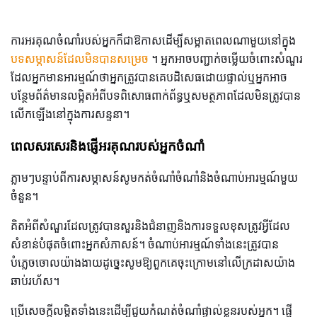
ការអរគុណចំណាំរបស់អ្នកក៏ជាឱកាសដើម្បីសម្អាតពេលណាមួយនៅក្នុង
បទសម្ភាសន៍ដែលមិនបានសម្រេច
។ អ្នកអាចបញ្ជាក់ចម្លើយចំពោះសំណួរ
ដែលអ្នកមានអារម្មណ៍ថាអ្នកត្រូវបានគេបដិសេធដោយផ្ទាល់ឬអ្នកអាច
បន្ថែមព័ត៌មានលម្អិតអំពីបទពិសោធពាក់ព័ន្ធឬសមត្ថភាពដែលមិនត្រូវបាន
លើកឡើងនៅក្នុងការសន្ទនា។
ពេលសរសេរនិងផ្ញើអរគុណរបស់អ្នកចំណាំ
ភ្លាមៗបន្ទាប់ពីការសម្ភាសន៍សូមកត់ចំណាំចំណាំនិងចំណាប់អារម្មណ៍មួយ
ចំនួន។
គិតអំពីសំណួរដែលត្រូវបានសួរនិងជំនាញនិងការទទួលខុសត្រូវអ្វីដែល
សំខាន់បំផុតចំពោះអ្នកសំភាសន៍។ ចំណាប់អារម្មណ៍ទាំងនេះត្រូវបាន
បំភ្លេចចោលយ៉ាងងាយដូច្នេះសូមឱ្យពួកគេចុះក្រោមនៅលើក្រដាសយ៉ាង
ឆាប់រហ័ស។
ប្រើសេចក្ដីលម្អិតទាំងនេះដើម្បីជួយកំណត់ចំណាំផ្ទាល់ខ្លួនរបស់អ្នក។ ផ្ញើ