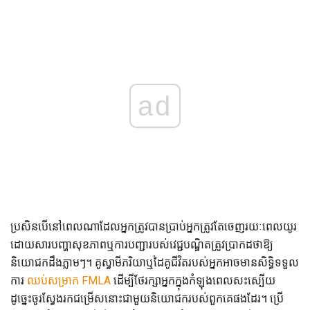
ad
ប្រសិនបើនៅពេលណាដែលអ្នកត្រូវបានប្រាប់អ្នកត្រូវតែចេញរយៈពេលយូរ
ដោយសារបញ្ហាសុខភាពឬការបញ្ជារបស់វេជ្ជបណ្ឌិតត្រូវប្រាកដថាឱ្យ
និយោជកដឹងភ្លាមៗ។ គូស្វាមីភរិយាឬដៃគូជីវិតរបស់អ្នកអាចមានសិទ្ធិទទួល
ការ
ឈប់សម្រាក FMLA
ដើម្បីថែរក្សាអ្នកក្នុងកំឡុងពេលសះស្បើយ
ដូច្នេះចូរស្វែងរកជម្រើសនោះជាមួយនិយោជករបស់ពួកគេផងដែរ។ ប្រើ