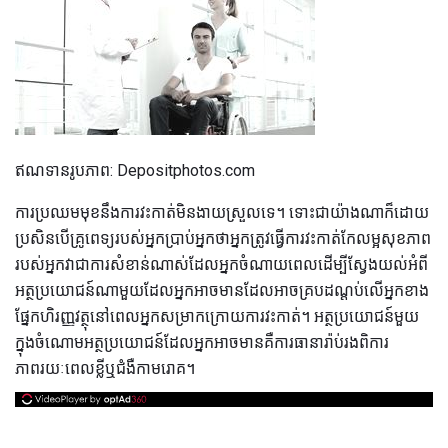
ឥណទានរូបភាព: Depositphotos.com
ការប្រឈមមុខនឹងការវះកាត់មិនងាយស្រួលទេ។ ទោះជាយ៉ាងណាក៏ដោយ
ប្រសិនបើគ្រូពេទ្យរបស់អ្នកប្រាប់អ្នកថាអ្នកត្រូវធ្វើការវះកាត់កែលម្អសុខភាព
របស់អ្នកវាជាការសំខាន់ណាស់ដែលអ្នកចំណាយពេលដើម្បីស្វែងយល់អំពី
អត្ថប្រយោជន៍ណាមួយដែលអ្នកអាចមានដែលអាចគ្របដណ្តប់លើអ្នកខាង
ផ្នែកហិរញ្ញវត្ថុនៅពេលអ្នកសម្រាកក្រោយការវះកាត់។ អត្ថប្រយោជន៍មួយ
ក្នុងចំណោមអត្ថប្រយោជន៍ដែលអ្នកអាចមានគឺការធានារ៉ាប់រងពិការ
ភាពរយៈពេលខ្លីឬជំងឺកាមរោគ។