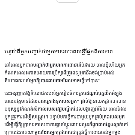
បន្ទាប់ពីអ្នកបញ្ជាក់ថាអ្នកមានរយៈពេលខ្លីផ្នែកពិការភាព
នៅពេលអ្នកបានបញ្ជាក់ថាអ្នកមានការធានារ៉ាប់រងរយៈពេលខ្លីហើយអ្នក
កំណត់ពេលវះកាត់ដោយការប្រឹក្សាពីគ្រូពេទ្យអ្នកនឹងចង់ប្រាប់ដល់
និយោជករបស់អ្នកឱ្យបានឆាប់តាមដែលអាចធ្វើទៅបាន។
នេះអនុញ្ញាតឱ្យនិយោជករបស់អ្នករៀបចំការគ្របដណ្តប់បុគ្គលិកអំឡុង
ពេលអវត្តមានដែលបានគ្រោងទុករបស់អ្នក។ ផ្តល់ឱ្យនាយកដ្ឋានធនធាន
មនុស្សនូវកំណត់សំគាល់របស់វេជ្ជបណ្ឌិតដែលបង្ហាញអំពីរយៈពេលដែល
អ្នកត្រូវការដើម្បីសង្គ្រោះ។ បន្ទាប់មកធ្វើការជាមួយអ្នកគ្រប់គ្រងរបស់អ្នក
ដើម្បីធ្វើឱ្យប្រាកដថានេះជាការផ្លាស់ប្តូរដោយរលូនក៏ដូចជាកន្លែងស្នាក់នៅ
ក្រោយវះកាត់ណាមួយដែលអ្នកប្រហែលជាត្រូវធ្វើការងាររបស់អ្នកម្តង