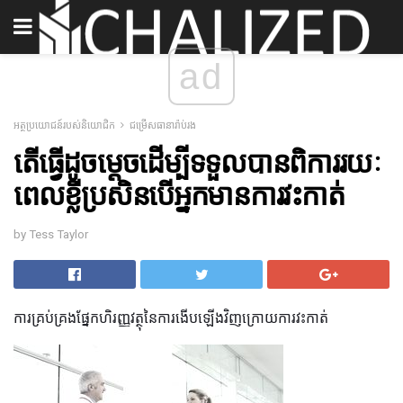
ad
អត្ថប្រយោជន៍របស់និយោជិក
ជម្រើសធានារ៉ាប់រង
តើធ្វើដូចម្តេចដើម្បីទទួលបានពិការរយៈ
ពេលខ្លីប្រសិនបើអ្នកមានការវះកាត់
by Tess Taylor
ការគ្រប់គ្រងផ្នែកហិរញ្ញវត្ថុនៃការងើបឡើងវិញក្រោយការវះកាត់