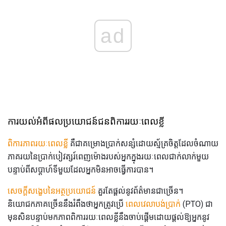
ad
ការយល់អំពីផលប្រយោជន៍ជនពិការរយៈពេលខ្លី
ពិការភាពរយៈពេលខ្លី
គឺជាគម្រោងប្រាក់សន្សំដោយស្ម័គ្រចិត្តដែលចំណាយ
ភាគរយនៃប្រាក់បៀវត្សរ៍ពេញម៉ោងរបស់អ្នកក្នុងរយៈពេលជាក់លាក់មួយ
បន្ទាប់ពីសប្តាហ៍ទីមួយដែលអ្នកមិនអាចធ្វើការបាន។
សេចក្តីសង្ខេបនៃអត្ថប្រយោជន៍
គួរតែផ្តល់នូវព័ត៌មានជាច្រើន។
និយោជកភាគច្រើននឹងរំពឹងថាអ្នកត្រូវប្រើ
ពេលវេលាបង់ប្រាក់
(PTO) ជា
មុនសិនបន្ទាប់មកភាពពិការរយៈពេលខ្លីនឹងចាប់ផ្តើមដោយផ្តល់ឱ្យអ្នកនូវ