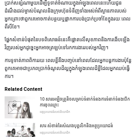
ប្រាក់សន្សំណាមួយដើម្បីទូទាត់ចំណាយក្នុងអំឡុងពេលនេះហើយជូន
ដំណឹងដល់ម្ចាស់បំណុលនិងក្រុមហ៊ុនទំនិញទាំងអស់អំពីស្ថានភាពរបស់
អ្នកព្រោះថាពួកគេអាចកាត់បន្ថយឬផ្អាកការបង់ប្រាក់ប្រចាំខែក្នុងរយៈពេល
ពីរបីខែ។
ផ្នែកសំខាន់បំផុតនៃបទពិសោធន៍នេះគឺផ្តោតលើសុខភាពនិងការងើបឡើង
វិញរបស់អ្នកដូច្នេះអ្នកអាចត្រឡប់ទៅរកការងាររបស់អ្នកវិញ។
ការទូទាត់ភាពពិការរយៈពេលខ្លីនឹងបញ្ចប់នៅពេលដែលអ្នកបន្តការងារប៉ុន្តែ
ពួកគេអាចជាប្រភពប្រាក់ចំណូលដ៏ល្អក្នុងកំឡុងពេលដ៏ខ្លីដែលអ្នកឈប់ធ្វើ
ការ។
Related Content
10 សារអេឡិចត្រូនិចសម្រាប់ទំនាក់ទំនងការទំនាក់ទំនងបើក
ការចុះឈ្មោះ
អត្ថប្រយោជន៍របស់និយោជិក
សារៈសំខាន់នៃសំណងបុគ្គលិកនិងអត្ថប្រយោជន៍
អត្ថប្រយោជន៍របស់និយោជិក