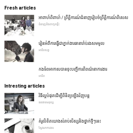
Fresh articles
អាពាហ៍ពិពាហ៍ / ព្រឹត្តិការណ៍ជំនាញរៀបចំព្រឹត្តិការណ៍ពិសេស
ជំនាញនិងពាក្យគន្លឹះ
រៀនអំពីការធ្វើជាភ្នាក់ងារធានារ៉ាប់រងសមមូល
អាជីពសត្វ
កងទ័ពអាកាសបានចុះបញ្ជីការពិពណ៌នាការងារ
អាជីព
Intresting articles
វិធីល្អបំផុតដើម្បីពិនិត្យឡើងវិញបន្ត
ធនធានមនុស្ស
គំរូលិខិតយោងសំរាប់សិស្សនិងថ្នាក់ថ្មីៗនេះ
ស្វែងរកការងារ