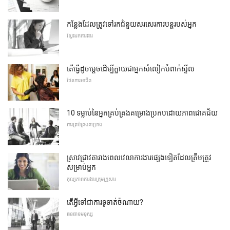
កន្លែងដែលត្រូវទៅរកជំនួយសរសេរការបន្តរបស់អ្នក
ស្វែងរកការងារ
តើធ្វើដូចម្តេចដើម្បីក្លាយជាអ្នកសំលៀកបំពាក់ស្ទីល
ផែនការអាជីព
10 ទម្លាប់នៃអ្នកគ្រប់គ្រងគម្រោងប្រកបដោយភាពជោគជ័យ
ការ​គ្រប់គ្រង​គម្រោង
ស្រាវជ្រាវតារាងពេលវេលាការងារផ្សេងទៀតដែលត្រឹមត្រូវ
សម្រាប់អ្នក
តុល្យភាពការងារក្រុមគ្រួសារ
តើអ្វីទៅជាការទូទាត់ចំណាយ?
ធនធានមនុស្ស