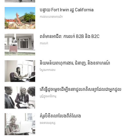
បន្ទាយ Fort Irwin រដ្ឋ California
ការងារយោធាអាមេរិក
ពត៌មានអាជីព: ការលក់ B2B និង B2C
ការលក់
និយមន័យពហុការងារ, ជំនាញ, និងឧទាហរណ៍
ស្វែងរកការងារ
តើធ្វើដូចម្តេចដើម្បីចរចាជួលភតិសន្យាដែលជាអ្នកជួល
ស្ត្រីក្នុងអាជីវកម្ម
គំរូលិខិតលាលែងពីតំណែង
ធនធានមនុស្ស