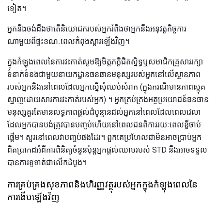
ទៀត។
អ្នកនឹងចង់ដឹងថាតើនិយោជករបស់អ្នករំពឹងថាអ្នកនឹងអនុវត្តកិច្ចការ
ណាមួយពីផ្ទះខណៈពេលកំពុងស្តារឡើងវិញ។
ក្នុងកំឡុងពេលនៃការវះកាត់សូមឱ្យមិត្តភក្តិជិតស្និទ្ធឬសមាជិកគ្រួសាររក្សា
ទំនាក់ទំនងជាមួយនាយកដ្ឋានធនធានមនុស្សរបស់អ្នកនៅលើស្ថានភាព
របស់អ្នកនិងនៅពេលដែលអ្នកស្នើសុំឈប់សំរាក (ក្នុងករណីមានភាពស្មុគ
ស្មាញដោយសារការវះកាត់របស់អ្នក) ។ អ្នកគ្រប់គ្រងអត្ថប្រយោជន៍ធនធាន
មនុស្សគួរតែមានលទ្ធភាពផ្តល់ដំបូន្មានដល់អ្នកនៅពេលដែលពេលវេលា
ដែលអ្នកបានបង់ត្រូវបានបញ្ចប់ហើយនៅពេលជនពិការរយៈពេលខ្លីចាប់
ផ្តើម។ សួរនៅពេលវាបញ្ចប់ផងដែរ។ ពួកគេប្រហែលជាមិនអាចប្រាប់អ្នក
ពិតប្រាកដអំពីការពិនិត្យចំនួនប៉ុន្តអ្នកផ្តល់ឈាមរបស់ STD នឹងអាចទទួល
បានការទូទាត់ជាលើកដំបូង។
ការគ្រប់គ្រងសុខភាពនិងហិរញ្ញវត្ថុរបស់អ្នកក្នុងកំឡុងពេលនៃ
ការងើបឡើងវិញ