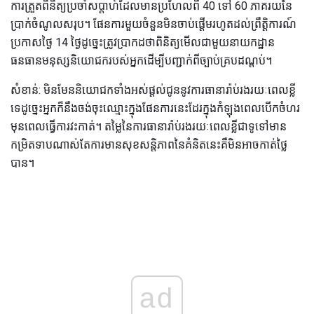
ការត្រួតពិនិត្យប្រចាំសប្តាហ៍ដែលមានប្រហែលពី 40 ទៅ 60 ភាគរយនៃ
ប្រាក់ចំណូលសរុប។ ផែនការមួយចំនួនមិនចាប់ផ្តើមរហូតដល់ព្រឹត្តិការណ៍
ប្រកាសថ្ងៃ 14 ថ្ងៃដូច្នេះត្រូវប្រាកដថាពិនិត្យមើលជាមួយនាយកដ្ឋាន
ធនធានមនុស្សនិយោជករបស់អ្នកដើម្បីបញ្ជាក់ពីច្បាប់គ្របដណ្តប់។
សំខាន់: មិនមែននិយោជកទាំងអស់ផ្តល់ជូននូវការធានារ៉ាប់រងរយៈពេលខ្លី
ទេដូច្នេះអ្នកក៏នឹងចង់ចុះឈ្មោះក្នុងផែនការនេះដែរក្នុងកំឡុងពេលបើកចំហរ
មុនពេលធ្វើការវះកាត់។ តម្លៃនៃការធានារ៉ាប់រងរយៈពេលខ្លីជាទូទៅមាន
កម្រិតទាបណាស់តែការមានសុខសន្តិភាពនៃគំនិតនេះគឺមិនអាចកាត់ថ្លៃ
បាន។
ad