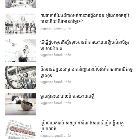
ការធានារ៉ាប់រងពីភាពអត់ការងារធ្វើឯកជន: អ្វីដែលអាចប្រើ
បានហើយតើវាមានតម្លៃទេ?
អត្ថប្រយោជន៍របស់និយោជិក
តើធ្វើដូចម្តេចដើម្បីទទួលបានពិការរយៈពេលខ្លីប្រសិនបើអ្នក
មានការវះកាត់
អត្ថប្រយោជន៍របស់និយោជិក
ព័ត៌មានជំនួយសម្រាប់ការទិញធានារ៉ាប់រងពិការភាពអាជីវកម្ម
ខ្នាតតូច
អត្ថប្រយោជន៍របស់និយោជិក
មូលដ្ឋានរយៈពេលពិការរយៈពេលខ្លី
អត្ថប្រយោជន៍របស់និយោជិក
ប្រើរបាយការណ៍សងប្រាក់សំណងសរុបដើម្បីបង្កើនអត្ថ
ប្រយោជន៍
អត្ថប្រយោជន៍របស់និយោជិក