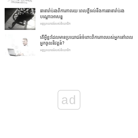
ធានារ៉ាប់រងពិការភាពរយៈពេលខ្លីទល់នឹងការធានារ៉ាប់រង
បណ្តោះអាសន្ន
អត្ថប្រយោជន៍របស់និយោជិក
តើអ្វីខ្លះដែលមានប្រយោជន៍ចំពោះពិការភាពរបស់អ្នកនៅពេល
អ្នកចូលនិវត្តន៍?
អត្ថប្រយោជន៍របស់និយោជិក
ad