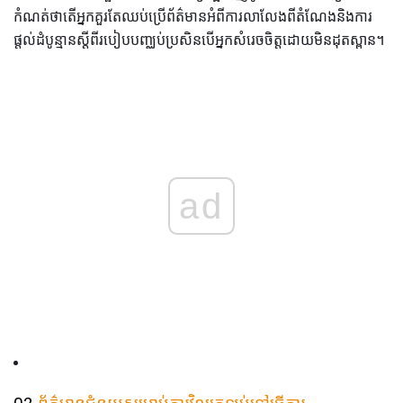
កំណត់ថាតើអ្នកគួរតែឈប់ប្រើព័ត៌មានអំពីការលាលែងពីតំណែងនិងការ
ផ្តល់ដំបូន្មានស្តីពីរបៀបបញ្ឈប់ប្រសិនបើអ្នកសំរេចចិត្តដោយមិនដុតស្ពាន។
ad