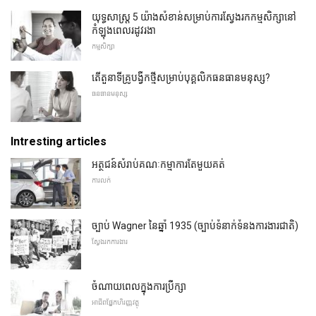
យុទ្ធសាស្រ្ត 5 យ៉ាងសំខាន់សម្រាប់ការស្វែងរកកម្មសិក្សានៅ
កំឡុងពេលរដូវរងា
កម្មសិក្សា
តើតួនាទីគ្រូបង្វឹកថ្មីសម្រាប់បុគ្គលិកធនធានមនុស្ស?
ធនធានមនុស្ស
Intresting articles
អត្ថជន៍សំរាប់គណៈកម្មាការតែមួយគត់
ការលក់
ច្បាប់ Wagner នៃឆ្នាំ 1935 (ច្បាប់ទំនាក់ទំនងការងារជាតិ)
ស្វែងរកការងារ
ចំណាយពេលក្នុងការប្រឹក្សា
អាជីពផ្នែកហិរញ្ញវត្ថុ