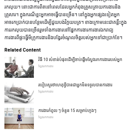
រកលុយ។ នោះជាការពិតនៅពេលដែលអ្នកកំពុងត្រួសត្រាយការងារនិង
គ្រួសារ។ ក្នុងករណីខ្លះអ្នកអាចធ្វើបានច្រើន។ នៅក្នុងអ្នកផ្សេងទៀតអ្នក
អាចរកប្រាក់បានបន្ថែមដើម្បីជួយបង់វិក្កយបត្រ។ ខាងក្រោមនេះជាគន្លឹះក្នុង
ការរកលុយបានច្រើនរួមទាំងការងារនៅផ្នែកការងារការងារឯករាជ្យ
ការងារពីផ្ទះធ្វើមីក្រូការងារនិងបង្វែរចំណូលចិត្តរបស់អ្នកទៅជាប្រាក់ខែ។
Related Content
វិធី 10 សំខាន់បំផុតដើម្បីចាប់ផ្តើមស្វែងរកការងាររបស់អ្នក
ស្វែងរកការងារ
របៀបសួរថាហេតុអ្វីបានជាអ្នកមិនទទួលបានការងារ
ស្វែងរកការងារ
ការងារកំពូល ៗ ចំនួន 15 សម្រាប់ក្មេងៗ
ស្វែងរកការងារ