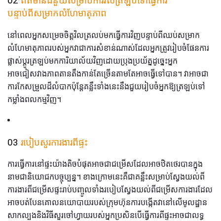
02
ព័ត៌មានជំនួយសម្រាប់ការវិលត្រឡប់ទៅធ្វើការ
បន្ទាប់ពីសម្រាកលំហែមាតុភាព
នៅពេលអ្នកសម្រេចចិត្តវិលត្រលប់មកធ្វើការវិញបន្ទាប់ពីឈប់សម្រាក
លំហែមាតុភាពរបស់អ្នកវាជាការសំខាន់ណាស់ដែលអ្នកត្រូវរៀបចំផែនការ
ផ្លាស់ប្តូរត្រឡប់មកការិយាល័យវិញដោយប្រុងប្រយ័ត្នដូច្នេះអ្នក
អាចជៀសវាងភាពតានតឹងកាន់តែច្រើនតាមតែអាចធ្វើទៅបាន។ វាអាចជា
ការកែសម្រួលដ៏លំបាកប៉ុន្តែគន្លឹះទាំងនេះនឹងជួយរៀបចំអ្នកឱ្យត្រឡប់ទៅ
កម្លាំងពលកម្មវិញ។
03
របៀបសួរការងារពីផ្ទះ
ការធ្វើការនៅផ្ទះយ៉ាងតិចបំផុតអាចជាជម្រើសដែលអាចឋិតថេរបានក្នុង
នាមជានិយោជកបច្ចុប្បន្ន។ ខាងក្រោមនេះគឺជាគន្លឹះសម្រាប់ស្វែងយល់ពី
ការងារពីជម្រើសផ្ទះរាប់បញ្ចូលទាំងរបៀបស្វែងយល់ពីជម្រើសការងារដែល
អាចបត់បែនគោលនយោបាយរបស់ក្រុមហ៊ុនការបង្កើតវានៅលើមូលដ្ឋាន
សាកល្បងនិងវិធីសួរចៅហ្វាយរបស់អ្នកប្រសិនបើធ្វើការពីផ្ទះអាចជាលទ្ធ