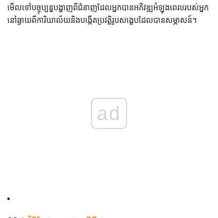
មើលទៅបច្ចុប្បន្នបង្ហាញពីជំនាញដែលអ្នកបានអភិវឌ្ឍអំឡុងពេលរបស់អ្នក
នៅឆ្ងាយពីការិយាល័យនិងបង្កើតប្រវត្តិរូបសង្ខេបដែលបានសម្ភាសន៍។
ad