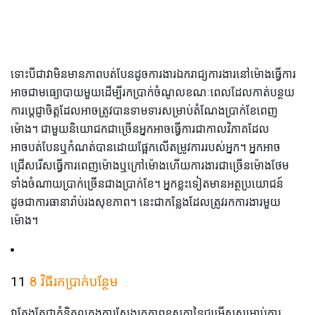
ទោះបីជាវាមិនមានភាពបត់បែនដូចការងារឯករាជ្យការងារនៅម៉ោងធ្វើការ
អាចជាមធ្យោបាយមួយដើម្បីរកប្រាក់ចំណូលខណៈពេលដែលកាត់បន្ថយ
ការប្តេជ្ញាចិត្តដែលអាចត្រូវបានទាមទារសម្រាប់តំណែងប្រាក់ខែពេញ
ម៉ោង។ ជាមួយនិយោជកជាច្រើនអ្នកអាចធ្វើការជាកាលវិភាគដែល
អាចបត់បែនឬកំណត់បានដោយផ្អែកលើតម្រូវការរបស់អ្នក។ អ្នកអាច
ជ្រើសរើសធ្វើការពេញម៉ោងឬក្រៅម៉ោងហើយការងារជាច្រើនម៉ោងថែម
ទាំងចំណាយប្រាក់ច្រើនជាងប្រាក់ខែ។ អ្នកខ្លះទៀតមានអត្ថប្រយោជន៍
ដូចជាការធានារ៉ាប់រងសុខភាព។ នេះជាកន្លែងដែលត្រូវរកការងារមួយ
ម៉ោង។
11
8 វិធីរកប្រាក់បន្ថែម
វាតែងតែជាគំនិតល្អក្នុងការស្វែងរកភាពខុសគ្នានៃជម្រើសសម្រាប់ការ