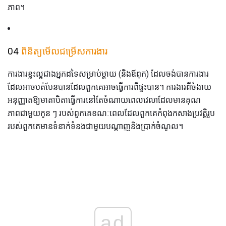
ភាព។
04
ពិនិត្យមើលជម្រើសការងារ
ការងារខ្លះល្អជាងអ្នកដទៃសម្រាប់ម្ដាយ (និងឪពុក) ដែលចង់បានការងារ
ដែលអាចបត់បែនបានដែលពួកគេអាចធ្វើការពីផ្ទះបាន។ ការងារពីចំងាយ
អនុញ្ញាតឱ្យមាតាបិតាធ្វើការនៅតែចំណាយពេលវេលាដែលមានគុណ
ភាពជាមួយកូន ៗ របស់ពួកគេខណៈពេលដែលពួកគេកំពុងកសាងប្រវត្តិរូប
របស់ពួកគេមានទំនាក់ទំនងជាមួយបណ្តាញនិងប្រាក់ចំណូល។
ad