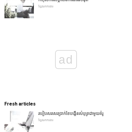
ស្វែងរកការងារ
ad
Fresh articles
របៀបសរសេរប្រាក់ខែបង្កើនសំបុត្រជាមួយគំរូ
ស្វែងរកការងារ