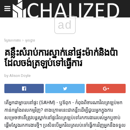
ad
ស្វែងរកការងារ
មូលដ្ឋាន
គន្លឹះសំរាប់ការស្នាក់នៅផ្ទះម៉ាក់និងប៉ា
ដែលចង់ត្រឡប់ទៅធ្វើការ
by Alison Doyle
តើអ្នកជាម្តាយនៅផ្ទះ (SAHM) - ឬឪពុក - កំពុងពិចារណាវិលត្រឡប់មក
កាន់កម្លាំងពលកម្មវិញ? ខាងក្រោមនេះជាគន្លឹះដើម្បីជួយអ្នកក្នុងការ
សម្រេចថាតើត្រូវបន្តស្នាក់នៅផ្ទះវិលត្រឡប់ទៅរកការងាររបស់អ្នកឬចាប់
ផ្តើមស្វែងរកការងារថ្មី។ ប្រសិនបើអ្នកវិលត្រលប់ទៅធ្វើការវិញអ្នកនឹងទទួល