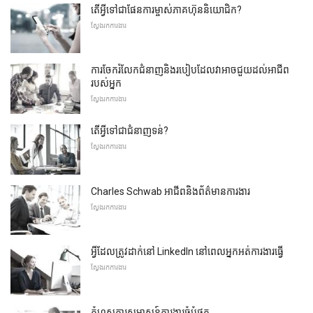
តើអ្វីទៅជាផែនការម្ចាស់ភាគហ៊ុននិយោជិក?
ស្វែងរកការងារ
ការចែករំលែកជំនាញនិងរបៀបដែលវាអាចជួយដល់អាជីព
របស់អ្នក
ស្វែងរកការងារ
តើអ្វីទៅជាជំនាញទន់?
ស្វែងរកការងារ
Charles Schwab អាជីពនិងព័ត៌មានការងារ
ស្វែងរកការងារ
អ្វីដែលត្រូវដាក់នៅ LinkedIn នៅពេលអ្នកអត់ការងារធ្វើ
ស្វែងរកការងារ
កំហុសការសម្ភាសន៍ការងារធំបំផុត