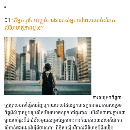
01
តើអ្នកគួរតែបញ្ឈប់ការងាររបស់អ្នកនៅពេលឈប់សំរាក
លំហែមាតុភាពឬទេ?
ការសម្រេចចិត្តថា
ត្រូវត្រលប់ទៅធ្វើការវិញក្រោយពេលដែលអ្នកមានកូនអាចជាការសម្រេច
ចិត្តដ៏លំបាកមួយប្រសិនបើអ្នកអាចស្នាក់នៅផ្ទះបាន។ បើសិនជាការក្លាយជា
ម្តាយនៅផ្ទះគឺជាជំរើសមួយសម្រាប់អ្នកនោះការកំណត់ពេលវេលាគឺជាការ
សំខាន់ផងដែរដើម្បីពិចារណា។ ពិនិត្យឡើងវិញនូវព័ត៌មានអំពីរបៀប