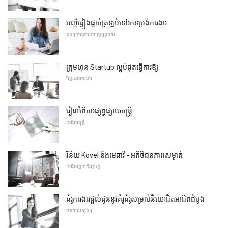
បញ្ជីផ្ទៀងផ្ទាត់ត្រឡប់ទៅរកទម្រង់ការងារ
តុល្យភាពការងារក្រុមគ្រួសារ
ក្រុមហ៊ុន Startup ល្អបំផុតធ្វើការឱ្យ
ស្វែងរកការងារ
រៀនអំពីការផ្សព្វផ្សាយតន្ត្រី
អាជីពតន្ត្រី
វិន័យ Kovel និងមេធាវី - អតិថិជនភាពសម្ងាត់
អាជីពផ្នែកហិរញ្ញវត្ថុ
គំរូការងារផ្តល់ជូននូវគំរូគំរូសម្រាប់និយោជិតអាជីពដំបូង
ធនធានមនុស្ស