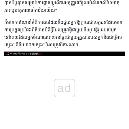
បានដំបូន្មានសម្រាប់ការផ្លាស់ប្តូរពីការអនុញ្ញាតឱ្យឈប់សំរាកលំហែមាតុ
ភាពឬមាតុភាពទៅការិយាល័យ។
ក៏មានការណែនាំអំពីការងារដែលនឹងជួយអ្នកឱ្យក្លាយជាបេក្ខជនដែលមាន
ការប្រកួតប្រជែងព័ត៌មានអំពីអ្វីដែលត្រូវធ្វើជាមួយនឹងប្រវត្តិរូបរបស់អ្នក
នៅពេលដែលអ្នកចំណាយពេលនៅផ្ទះជាមួយគ្រួសាររបស់អ្នកនិងជម្រើស
ផ្សេងៗពីនិយោជកផ្សេងៗដែលត្រូវពិចារណា។
ad