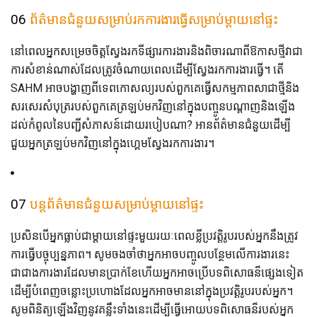
06
ព័ត៌មានជំនួយសម្រាប់រកការងារធ្វើសម្រាប់ម្ដាយនៅផ្ទះ
នៅពេលអ្នកសម្រេចចិត្តស្វែងរកទីផ្សារការងារនិងពិចារណាពីឱកាសថ្មីវាជា
ការសំខាន់ណាស់ដែលត្រូវចំណាយពេលដើម្បីស្វែងរកការងារធ្វើ។ តើ
SAHM អាចបង្ហាញពីទេពកោសល្យរបស់ពួកគេធ្វើសកម្មភាពសាជាថ្មីនិង
សរសេរសំបុត្ររបស់ពួកគេត្រឡប់មកវិញនៅក្នុងបញ្ចូនបណ្តាញនិងឡើង
ដល់កំពូលនៃបញ្ជីសំភាសន៍ដោយរបៀបណា? អានព័ត៌មានជំនួយដើម្បី
ជួយអ្នកត្រឡប់មកវិញនៅក្នុងហ្គេមស្វែងរកការងារ។
07
បន្តព័ត៌មានជំនួយសម្រាប់ម្ដាយនៅផ្ទះ
ប្រសិនបើអ្នកធ្លាប់ជាម្តាយនៅផ្ទះមួយរយៈពេលខ្លីប្រវត្តិរូបរបស់អ្នកនឹងត្រូវ
ការធ្វើបច្ចុប្បន្នភាព។ សូមចងចាំថាអ្នកអាចបញ្ចូលបន្ថែមលើការងារនេះ
ជាជាងការងារដែលមានប្រាក់ខែហើយអ្នកអាចប្រើបទពិសោធន៏ផ្សេងទៀត
ដើម្បីបំពេញចន្លោះប្រហោងដែលអ្នកអាចមាននៅក្នុងប្រវត្តិរូបរបស់អ្នក។
សូមពិនិត្យឡើងវិញនូវគន្លឹះទាំងនេះដើម្បីធ្វើអោយបទពិសោធន៏របស់អ្នក