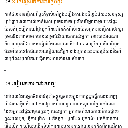
08
3 វិធីស្វែងរកការងារធ្វើពីផ្ទះ
ការដែលអាចធ្វើការពីផ្ទះគឺខ្ពស់នៅក្នុងបញ្ជីនៃការងារដ៏ល្អបំផុតរបស់មនុស្ស
គ្រប់គ្នា។ វាជាការសំខាន់ដែលត្រូវចងចាំថាប្រសិនបើអ្នកជាម្ដាយនៅផ្ទះ
ដែលកំពុងធ្វើការនៅផ្ទះអ្នកនឹងនៅតែគិតពីម៉ោងដែលអ្នកអាចធ្វើការថែរក្សា
កុមារនិងភាពអាចរកបានសម្រាប់និយោជករបស់អ្នក។ ទោះជាយ៉ាងណា
ក៏ដោយអ្នកនឹងអាចសន្សំសំចៃពេលវេលានិងថាមពលច្រើនប្រសិនបើអ្នក
មិនចាំបាច់ទៅការិយាល័យរៀងរាល់ថ្ងៃ។ ខាងក្រោមនេះជាជម្រើសដ៏រឹងមាំ
ជាច្រើនសម្រាប់ការបង្កើតការងារនៅផ្ទះរបស់អ្នក។
09 របៀបរកការងារឯករាជ្យ
នៅពេលដែលអ្នកមិនទាន់ត្រៀមខ្លួនរួចរាល់ក្នុងការប្តេជ្ញាធ្វើការងារពេញ
ម៉ោងការធ្វើពត៌មានឯករាជ្យអាចជាមធ្យោបាយរកលុយបន្ថែមនៅពេល
ដែលអ្នកនៅផ្ទះជាមួយកូន ៗ របស់អ្នក។ អ្នកអាចកំណត់កាលវិភាគផ្ទាល់
ខ្លួនរបស់អ្នក, ធ្វើការច្រើន - ឬតិចតួច - ដូចដែលអ្នកចង់។ អ្នកក៏អាចចាប់
ផ្តើមយឺត ៗ ហើយបង្កើនទំហំការងាររបស់អ្នកនៅពេលអ្នកគិតពីកាលវិភាគ