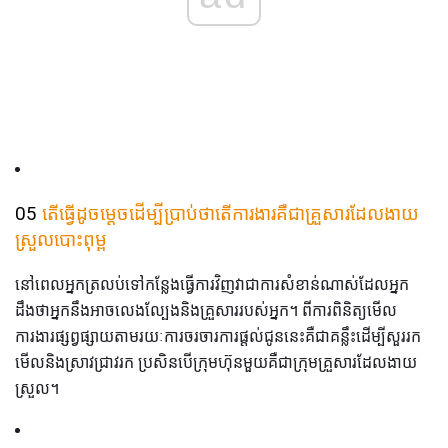
05
តើធ្វើដូចម្តេចដើម្បីប្រាប់ថាតើការងារគឺជាគ្រួសារដែលងាយ
ស្រួលបោះពុម្ព
នៅពេលអ្នកត្រលប់ទៅកន្លែងធ្វើការវិញវាជាការសំខាន់ណាស់ដែលអ្នក
ដឹងថាអ្នកនឹងអាចលេងល្បែងនិងគ្រួសាររបស់អ្នក។ ពីការពិនិត្យមើល
ការងារផ្សព្វផ្សាយតាមរយៈការចរចារការផ្តល់ជូននេះគឺជាគន្លឹះដើម្បីសួររក
មើលនិងស្រាវជ្រាវរក ប្រសិនបើក្រុមហ៊ុនមួយគឺជាក្រុមគ្រួសារដែលងាយ
ស្រួល។