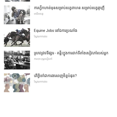
ការហ្វឹកហាត់មុនសម្រាប់សត្វពាហនៈសម្រាប់សត្វឆ្មាញី
អាជីពសត្វ
Equine Jobs នៅឯការប្រណាំង
ស្វែងរកការងារ
ស្រាវជ្រាវទីផ្សារ - គន្លឹះក្នុងការដាក់ទីតាំងសៀវភៅរបស់អ្នក
ការបោះពុម្ពសៀវភៅ
តើអ្វីទៅជាការងារពេញចិត្តបំផុត?
ស្វែងរកការងារ