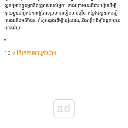
ល្អសម្រាប់ខ្លួនអ្នកនិងគ្រួសាររបស់អ្នក។ ខាងក្រោមនេះគឺជារបៀបដើម្បី
ក្លាយខ្លួនជាអ្នកឯករាជ្យដែលរួមមានរបៀបចាប់ផ្តើម, កន្លែងស្វែងរកបញ្ជី
ការងារនិងអតិថិជន, កំហុសឆ្គងដើម្បីជៀសវាង, និងគន្លឹះដើម្បីទទួលបាន
ជោគជ័យ។
10
5 វិធីរកការងារក្រៅម៉ោង
ad