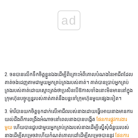
ad
2. ចនបានលើកទឹកចិត្តខ្លួនឯងដើម្បីពិគ្រោះអំពីគោលបំណងនៃអាជីពដែល
គាត់ចង់ដេញតាមជាមួយអ្នកគ្រប់គ្រងរបស់គាត់។ គាត់បានប្រាប់អ្នកគ្រប់
គ្រងរបស់គាត់ដោយស្មោះត្រង់ថាប្រសិនបើឱកាសទាំងនោះមិនមាននៅក្នុង
ក្រុមហ៊ុនបច្ចុប្បន្នរបស់គាត់គាត់នឹងបន្តទៅក្រុមហ៊ុនមួយផ្សេងទៀត។
3. ម៉ារីបានយកចិត្តទុកដាក់លើអាជីពរបស់នាងដោយធ្វើអោយនាងមានការ
យល់ដឹងពីការពង្រឹងអំណាចនៅពេលនាងបានបង្កើត
ផែនការផ្លូវការងារ
មួយ
ហើយបានជួបជាមួយអ្នកគ្រប់គ្រងរបស់នាងដើម្បីស្នើសុំជំនួយរបស់
នាងដើម្បីសម្រេចវាហើយកំណត់គោលដៅដើម្បីសម្រេចបាននូវ
ផែនការ