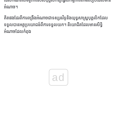
ដែលកំណត់សមត្ថភាពរបស់បុគ្គលិកឱ្យធ្វើសកម្មភាពតាមរបៀបដែលមាន
អំណាច។
គិតផងដែរពីការពង្រឹងអំណាចជាទស្សនវិទូនិងយុទ្ធសាស្ត្របុគ្គលិកដែល
ទទួលបានអត្ថប្រយោជន៍ពីការទទួលយក។ និយោជិតដែលមានសិទ្ធិ
អំណាចដែលកំពុង
ad