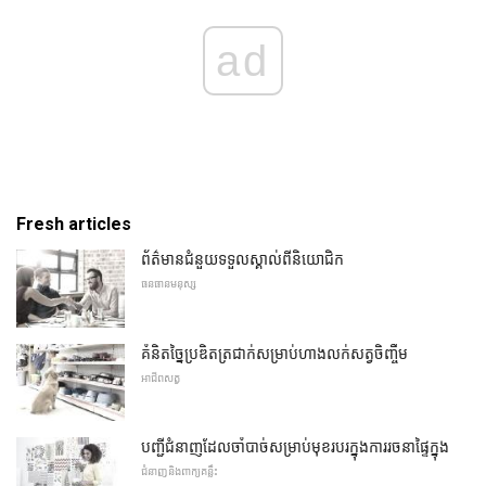
ad
Fresh articles
ព័ត៌មានជំនួយទទួលស្គាល់ពីនិយោជិក
ធនធានមនុស្ស
គំនិតច្នៃប្រឌិតត្រជាក់សម្រាប់ហាងលក់សត្វចិញ្ចឹម
អាជីពសត្វ
បញ្ជីជំនាញដែលចាំបាច់សម្រាប់មុខរបរក្នុងការរចនាផ្ទៃក្នុង
ជំនាញនិងពាក្យគន្លឹះ