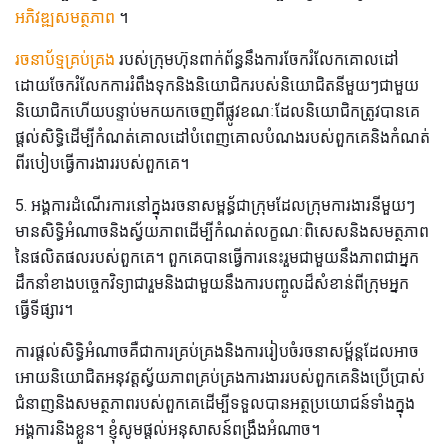
អភិវឌ្ឍសមត្ថភាព
។
រចនាប័ទ្មគ្រប់គ្រង
របស់ក្រុមហ៊ុនពាក់ព័ន្ធនឹងការចែករំលែកគោលដៅ
ដោយចែករំលែកការរំពឹងទុកនិងនិយោជិករបស់និយោជិតនីមួយៗជាមួយ
និយោជិកហើយបន្ទាប់មកយកចេញពីផ្លូវខណៈដែលនិយោជិកត្រូវបានគេ
ផ្តល់សិទ្ធិដើម្បីកំណត់គោលដៅបំពេញគោលបំណងរបស់ពួកគេនិងកំណត់
ពីរបៀបធ្វើការងាររបស់ពួកគេ។
5. អង្គការដំណើរការនៅក្នុងរចនាសម្ពន័្ធជាក្រុមដែលក្រុមការងារនីមួយៗ
មានសិទ្ធិអំណាចនិងស្វ័យភាពដើម្បីកំណត់លក្ខណៈពិសេសនិងសមត្ថភាព
នៃផលិតផលរបស់ពួកគេ។ ពួកគេបានធ្វើការនេះរួមជាមួយនឹងភាពជាអ្នក
ដឹកនាំខាងបច្ចេកវិទ្យាជារួមនិងជាមួយនឹងការបញ្ចូលដ៏សំខាន់ពីក្រុមអ្នក
ធ្វើទីផ្សារ។
ការផ្តល់សិទ្ធិអំណាចគឺជាការគ្រប់គ្រងនិងការរៀបចំរចនាសម្ព័ន្តដែលអាច
អោយនិយោជិតអនុវត្តស្វ័យភាពគ្រប់គ្រងការងាររបស់ពួកគេនិងប្រើប្រាស់
ជំនាញនិងសមត្ថភាពរបស់ពួកគេដើម្បីទទួលបានអត្ថប្រយោជន៍ទាំងក្នុង
អង្គការនិងខ្លួន។ ខ្ញុំសូមផ្តល់អនុសាសន៍ពង្រឹងអំណាច។