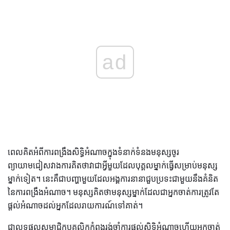
ad
ពេលគិតអំពីការពង្រឹងសិទ្ធិអំណាចក្នុងទំនាក់ទំនងមនុស្សចូរ
ព្យាយាមជៀសវាងការគិតថាវាជាអ្វីមួយដែលបុគ្គលម្នាក់ធ្វើសម្រាប់មនុស្ស
ម្នាក់ទៀត។ នេះគឺជាបញ្ហាមួយដែលអង្គការនានាជួបប្រទះជាមួយនឹងគំនិត
នៃការពង្រឹងអំណាច។ មនុស្សគិតថាមនុស្សម្នាក់ដែលជាអ្នកចាត់ការត្រូវតែ
ផ្តល់អំណាចដល់អ្នកដែលរាយការណ៍ទៅគាត់។
ជាលទ្ធផលសមាជិកបុគ្គលិកកំពុងរង់ចាំការផ្តល់សិទ្ធិអំណាចហើយអ្នកចាត់