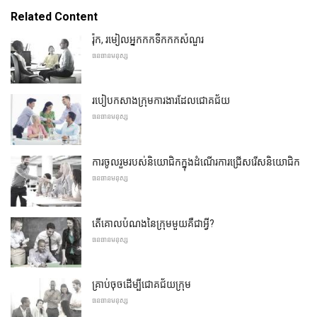
Related Content
រ៉ុក, រមៀលអ្នកកកទឹកកកសំណួរ
ធនធានមនុស្ស
របៀបកសាងក្រុមការងារដែលជោគជ័យ
ធនធានមនុស្ស
ការចូលរួមរបស់និយោជិកក្នុងដំណើរការជ្រើសរើសនិយោជិក
ធនធានមនុស្ស
តើគោលបំណងនៃក្រុមមួយគឺជាអ្វី?
ធនធានមនុស្ស
គ្រាប់ចុចដើម្បីជោគជ័យក្រុម
ធនធានមនុស្ស