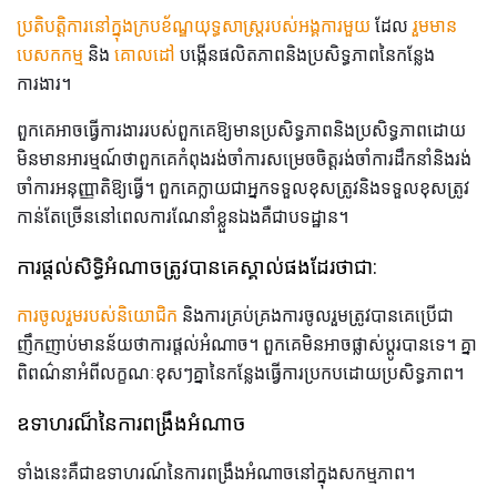
ប្រតិបត្តិការនៅក្នុងក្របខ័ណ្ឌយុទ្ធសាស្ត្ររបស់អង្គការមួយ
ដែល
រួមមាន
បេសកកម្ម
និង
គោលដៅ
បង្កើនផលិតភាពនិងប្រសិទ្ធភាពនៃកន្លែង
ការងារ។
ពួកគេអាចធ្វើការងាររបស់ពួកគេឱ្យមានប្រសិទ្ធភាពនិងប្រសិទ្ធភាពដោយ
មិនមានអារម្មណ៍ថាពួកគេកំពុងរង់ចាំការសម្រេចចិត្តរង់ចាំការដឹកនាំនិងរង់
ចាំការអនុញ្ញាតិឱ្យធ្វើ។ ពួកគេក្លាយជាអ្នកទទួលខុសត្រូវនិងទទួលខុសត្រូវ
កាន់តែច្រើននៅពេលការណែនាំខ្លួនឯងគឺជាបទដ្ឋាន។
ការផ្តល់សិទ្ធិអំណាចត្រូវបានគេស្គាល់ផងដែរថាជា:
ការចូលរួមរបស់និយោជិក
និងការគ្រប់គ្រងការចូលរួមត្រូវបានគេប្រើជា
ញឹកញាប់មានន័យថាការផ្តល់អំណាច។ ពួកគេមិនអាចផ្លាស់ប្តូរបានទេ។ គ្នា
ពិពណ៌នាអំពីលក្ខណៈខុសៗគ្នានៃកន្លែងធ្វើការប្រកបដោយប្រសិទ្ធភាព។
ឧទាហរណ៏នៃការពង្រឹងអំណាច
ទាំងនេះគឺជាឧទាហរណ៍នៃការពង្រឹងអំណាចនៅក្នុងសកម្មភាព។