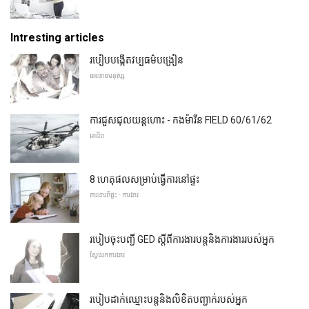
Intresting articles
របៀបបង្កើតវប្បធម៌បង្រៀន
ធនធានមនុស្ស
ការជួសជុលយន្តហោះ - កងម៉ារីន FIELD 60/61/62
អាជីព
8 ហេតុផលសម្រាប់ធ្វើការនៅផ្ទះ
ការងារពីផ្ទះ - ការងារ
របៀបចុះបញ្ជី GED ស្តីពីការងារបន្តនិងការងាររបស់អ្នក
ស្វែងរកការងារ
របៀបដាក់ឈ្មោះបន្តនិងលិខិតបញ្ជាក់របស់អ្នក