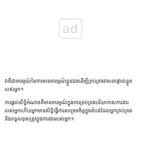
ad
វាគឺជាអារម្មណ៍នៃការមានអារម្មណ៍ខ្លួនឯងដើម្បីគ្រប់គ្រងវាសនាផ្ទាល់ខ្លួន
របស់អ្នក។
ការផ្តល់សិទ្ធិអំណាចគឺមានអារម្មណ៍ក្នុងការគ្រប់គ្រងបរិយាកាសការងារ
របស់អ្នកហើយអ្នកមានសិទ្ធិធ្វើការសម្រេចចិត្តក្នុងតំបន់ដែលអ្នកគ្រប់គ្រង
និងទទួលខុសត្រូវក្នុងការងាររបស់អ្នក។