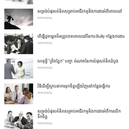
សម្រង់បំផុសគំនិតសម្រាប់អាជីវកម្មនិងការងារអំពីគោលដៅ
ធនធានមនុស្ស
តើធ្វើដូចម្តេចមិនត្រូវបានគោលដៅនៃការ Bully កន្លែងការងារ
ធនធានមនុស្ស
ហេតុអ្វី "ព្រិចភ្នែក" បញ្ហា: អំណាចនៃការបំផុសគំនិតដំបូង
ធនធានមនុស្ស
វិធីដើម្បីស្ថាបនាការទុកចិត្តឡើងវិញនៅកន្លែងធ្វើការ
ធនធានមនុស្ស
សម្រង់បំផុសគំនិតសម្រាប់អាជីវកម្មនិងការងារអំពីការលើក
ទឹកចិត្ត
ធនធានមនុស្ស