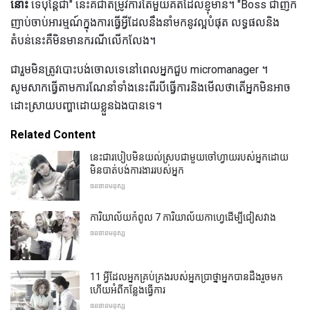
នោះ
ទេប៉ុន្តែជា" នេះគឺជាតម្រូវការតែមួយគត់ដែលខ្ញុំមាន។ "Boss ជាញឹក
ញាប់ចាប់អារម្មណ៍ក្នុងការធ្វើអ្វីដែលនឹងនាំមកនូវល្អបំផុត លទ្ធផលនិង
តំបន់នេះគឺមិនមានករណីលើកលែង។
ជារួមមិនត្រូវបោះបង់ចោលទេនៅពេលអ្នកជួប micromanager ។
សូមសាកធ្វើតាមការណែនាំទាំងនេះពីរបីធ្វើការនិងមើលថាតើអ្នកមិនអាច
ដោះស្រាយបញ្ហាដោយខ្លួនឯងបានទេ។
Related Content
នេះជារបៀបមិនយល់ស្របជាមួយចៅហ្វាយរបស់អ្នកដោយ
មិនបាត់បង់ការងាររបស់អ្នក
ធនធានមនុស្ស
ការិយាល័យកំពូល 7 ការិយាល័យកាហ្វេដើម្បីជៀសវាង
ធនធានមនុស្ស
11 អ្វីដែលអ្នកគ្រប់គ្រងរបស់អ្នកប្រាថ្នាអ្នកបានដឹងរួចមក
ហើយអំពីកន្លែងធ្វើការ
ធនធានមនុស្ស