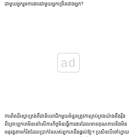
ជាមួយអ្នករួមការងារជាមួយអ្នកច្រើនជាងអ្នក?
ad
ការពិតដ៏ស្មោះត្រង់គឺជានិយោជិកមួយចំនួនត្រូវការគ្រប់គ្រងយ៉ាងតឹងរ៉ឹង
ពីព្រោះពួកគេមិននៅលើភារកិច្ចមិនធ្វើការងារដែលមានគុណភាពនិងមិន
អនុវត្តតាមកំរិតដែលប្រាក់ខែរបស់ពួកគេនឹងផ្តល់ឱ្យ។ ប្រសិនបើចៅហ្វាយ