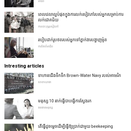
អាជីព
ពេលវេលាល្អបំផុតក្នុងការលក់សៀវភៅរបស់អ្នកសម្រាប់ការ
លក់ជោគជ័យ
ការបោះពុម្ពសៀវភៅ
របៀបដាក់រូបថតរបស់អ្នកទៅភ្នាក់ងារបង្ហាញម៉ូត
ការថែទាំអាជីព
Intresting articles
ទាហានជើងទឹកទឹក Brown-Water Navy របស់អាមេរិក
សាខាយោធា
មនុស្ស 10 នាក់ធ្វើបាបធ្វើការស្វែងរក
ធនធានមនុស្ស
តើធ្វើដូចម្តេចដើម្បីធ្វើឱ្យប្រាក់ជាមួយ beekeeping