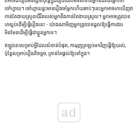
វាអាចជារឿងមិនស្អាតប៉ុន្តែក្នុងរឿងដែលមិនសំខាន់អ្នកនឹងពឹងផ្អែកទៅ
ចៅហ្វាយ។ ចៅហ្វាយខ្លះមានរឿងចម្លែកហើយឆាប់ៗនេះអ្នកអាចរកឃើញវា
កាន់តែងាយស្រួលជីវិតរបស់អ្នកនឹងកាន់តែងាយស្រួល។ អ្នកអាចត្រូវបាន
គេស្អប់ដើម្បីធ្វើរឿងនេះ - យ៉ាងណាមិញអ្នកត្រូវបានជួលឱ្យធ្វើការងារ
មិនមែនដើម្បីធ្វើជាខ្លួនអ្នកទេ។
ឥឡូវនេះសម្រាប់អ្វីដែលសំខាន់បំផុត, ការរុញត្រឡប់មកវិញធ្វើឱ្យយល់,
ប៉ុន្តែសម្រាប់រឿងតិចតួច, គ្រាន់តែផ្តល់ឱ្យនៅក្នុង។
ad