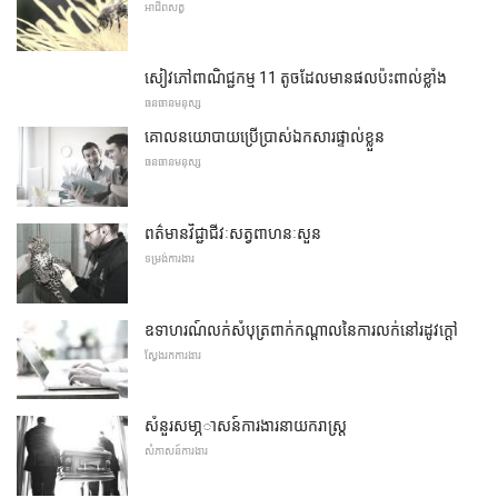
អាជីពសត្វ
សៀវភៅពាណិជ្ជកម្ម 11 តូចដែលមានផលប៉ះពាល់ខ្លាំង
ធនធានមនុស្ស
គោលនយោបាយប្រើប្រាស់ឯកសារផ្ទាល់ខ្លួន
ធនធានមនុស្ស
ពត៌មានវិជ្ជាជីវៈសត្វពាហនៈសួន
ទម្រង់ការងារ
ឧទាហរណ៍លក់សំបុត្រពាក់កណ្តាលនៃការលក់នៅរដូវក្តៅ
ស្វែងរកការងារ
សំនួរសមា្ភាសន៍ការងារនាយករាស្ដ្រ
សំភាសន៍ការងារ