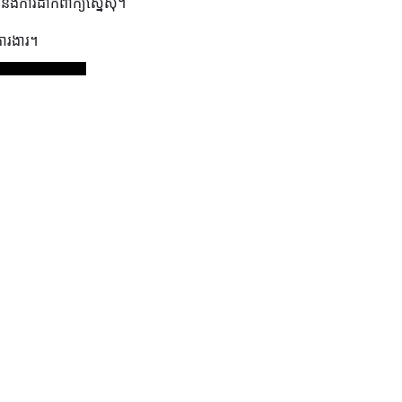
ិងការដាក់ពាក្យស្នើសុំ។
ការងារ។