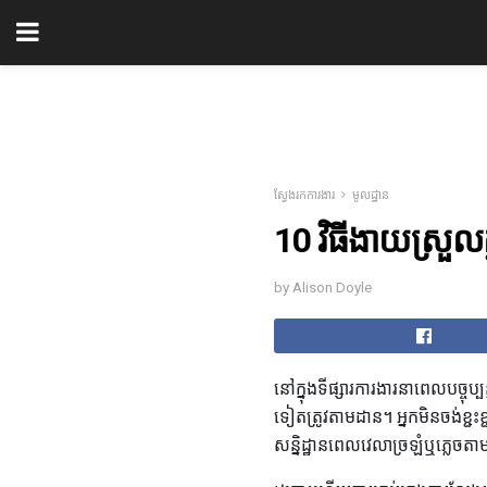
ស្វែងរកការងារ
មូលដ្ឋាន
10 វិធីងាយស្រួលក
by Alison Doyle
នៅក្នុងទីផ្សារការងារនាពេលបច្ចុប
ទៀតត្រូវតាមដាន។ អ្នកមិនចង់ខ្ជ
សន្និដ្ឋានពេលវេលាច្រឡំឬភ្លេចត