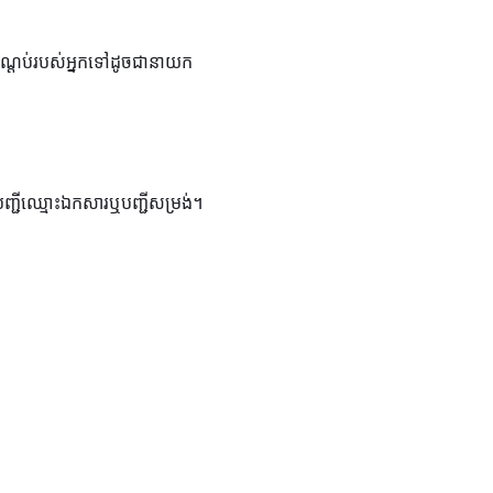
ដណ្តប់របស់អ្នកទៅដូចជានាយក
ាបញ្ជីឈ្មោះឯកសារឬបញ្ជីសម្រង់។