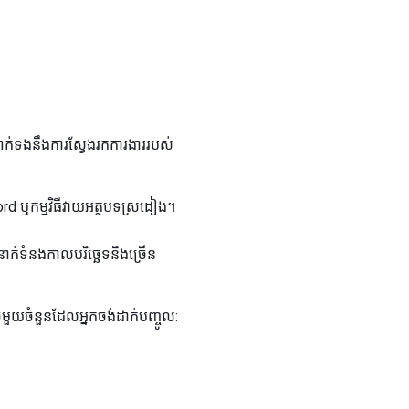
ទាក់ទងនឹងការស្វែងរកការងាររបស់
ord ឬកម្មវិធីវាយអត្ថបទស្រដៀង។
នាក់ទំនងកាលបរិច្ឆេទនិងច្រើន
ួយចំនួនដែលអ្នកចង់ដាក់បញ្ចូល: