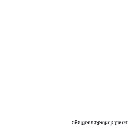
វាមិនត្រូវមានពុម្ពអក្សរក្បូរក្ប