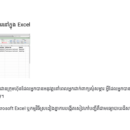
ារនៅក្នុង Excel
ានក្រុមហ៊ុនដែលអ្នកបានអនុវត្តនៅពេលអ្នកដាក់ពាក្យសុំសម្ភារៈអ្វីដែលអ្នកបាន
ំ។
Microsoft Excel ឬកម្មវិធីស្រដៀងគ្នាការបង្កើតសៀវភៅបញ្ជីគឺជាមធ្យោបាយដ៏សា