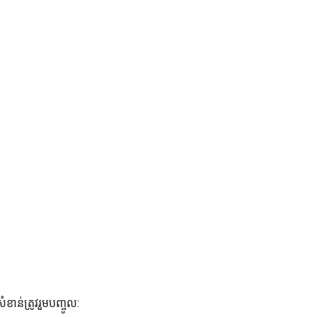
ខាន់ត្រូវរួមបញ្ចូល: