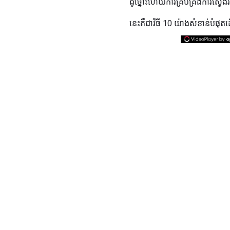
ដូច្នោះហើយការគ្រប់គ្រងការស្វែង
នេះគឺជាវិធី 10 យ៉ាងសំខាន់បំផុត