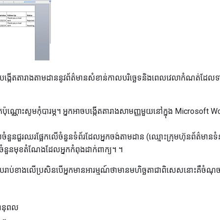
ើម្បីបង្កើតតារាងតាមដាននូវព័ត៌មានសំខាន់កាលបរិច្ឆេទនិងពេលវេលាកំណត់ដែល
៉ុណ្ណោះសូមកុំបារម្ភ។ អ្នកអាចបង្កើតតារាងសាមញ្ញមួយនៅក្នុង Microsoft W
ចំនួនជួរឈរផ្អែកលើចំនួនទំព័រដែលអ្នកចង់តាមដាន (ឈ្មោះក្រុមហ៊ុនព័ត៌មានទំ
ចំនួនមុខតំណែងដែលអ្នកកំពុងដាក់ពាក្យ។ ។
បរាប់ខាងលើប្រសិនបើអ្នកមានអារម្មណ៍ថាមានមហិច្ឆតាជាពិសេសនោះគឺចំណុចម
តានុពល