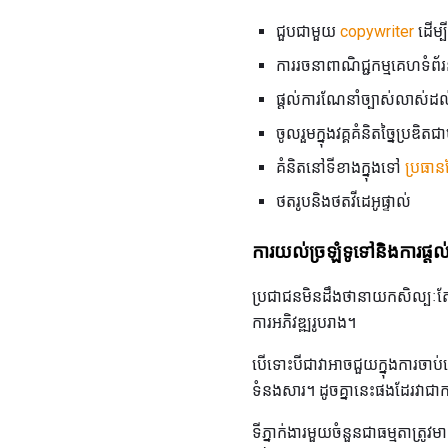
ជួបជាមួយ
copywriter
ដើម្ប
ការរចនាពាណិជ្ជកម្មគេហទំព័
ផ្តល់ការណែនាំច្បាស់លាស់ដល់
ចូលរួមក្នុងវគ្គគំនិតច្នៃប្រឌិ
គំនិតនៅទីខាងក្នុងទៅ
ប្រធានផ
ថតរូបនិងថតវីដេអូផ្ទាល់
ការយល់ច្រឡំទូទៅនិងការផ្ត
ប្រជាជនមិនដឹងថានាយកសិល្បៈតែង
ការអភិវឌ្ឍរូបរាង។
បើទោះបីជាវាអាចជួយក្នុងការចាប់ឆ្
ទំនងសារ។ ដូចគ្នានេះផងដែរវាជាកា
ទីភ្នាក់ងារមួយចំនួនជាធម្មតាត្រូវ