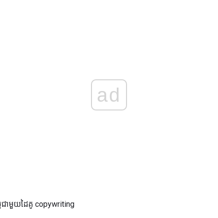
ad
ល្អជាមួយដៃគូ copywriting