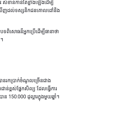
ំខាន់កាន់តែខ្លាំងឡើងដើម្បី
មើលឃើញដល់ទស្សនិកជនគោលដៅនិង
ាបទពិសោធន៏អ្នកប្រើដើម្បីធានាថា
ន។
បានរកប្រាក់ចំណូលច្រើនជាង
ន់ខ្ពស់ផ្នែកសិល្បៈដែលធ្វើការ
ាន 150.000 ដុល្លារក្នុងមួយឆ្នាំ។