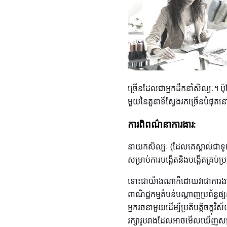
ច្រើនដែលជាអ្នកដឹកនាំសិល្បៈ។ ប៉ុន
មួយនៃតួនាទីស្វែងរកច្រើនបំផុតនៅ
ការពិពណ៌នាការងារ:
នាយកសិល្បៈ (ដែលគេស្គាល់ជាទូទ
សម្រាប់ការបង្កើតនិងបង្កើតគ្រប់ប្
ទោះជាយ៉ាងណាក៏ដោយវាជាការងាររ
ពាណិជ្ជកម្មតំបន់បណ្ដាញប្រព័ន្ធផ្
អ្នករចនាមួយដើម្បីប្រតិបត្តិ
រក្សារូបរាងដែលអាចមើលឃើញសម្រា