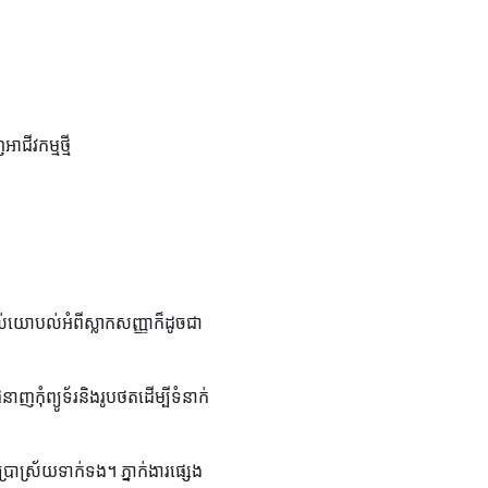
ាជីវកម្មថ្មី
់យោបល់អំពីស្លាកសញ្ញាក៏ដូចជា
ញកុំព្យូទ័រនិងរូបថតដើម្បីទំនាក់
ប្រាស្រ័យទាក់ទង។ ភ្នាក់ងារផ្សេង