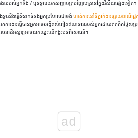
ររបស់អ្នកនិង / ឬទទួលយកសញ្ញាបត្របរិញ្ញាបត្រនៅក្នុងវិស័យផ្សេងទៀត។
ងទ្វារនិងធ្វើទំនាក់ទំនងអ្នកប្រហែលជាចង់
ហាត់ការនៅទីភ្នាក់ងារផ្សាយពាណិជ្ជក
ចរកការងារធ្វើបានអ្នកអាចបង្កើតសំពៀតឥណទានរបស់អ្នកដោយឥតគិតថ្លៃសម្រាប់ភ
ររចនាដ៏អស្ចារ្យអាចយកឈ្នះលើកង្វះបទពិសោធន៍។
ad