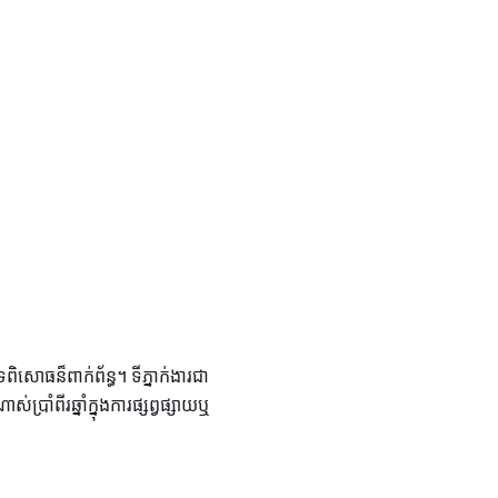
ិសោធន៏ពាក់ព័ន្ធ។ ទីភ្នាក់ងារជា
ពីរឆ្នាំក្នុងការផ្សព្វផ្សាយឬ