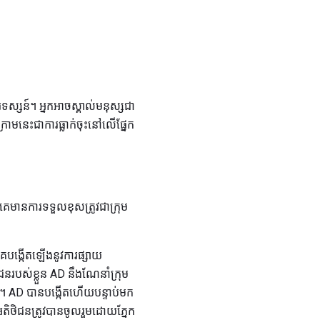
ទស្សន៍។ អ្នកអាចស្គាល់មនុស្សជា
ក្រោមនេះជាការធ្លាក់ចុះនៅលើផ្នែក
េមានការទទួលខុសត្រូវជាក្រុម
េបង្កើតឡើងនូវការផ្សាយ
ិជនរបស់ខ្លួន AD នឹងណែនាំក្រុម
ន។ AD បានបង្កើតហើយបន្ទាប់មក
ិថិជនត្រូវបានចូលរួមដោយភ្នែក