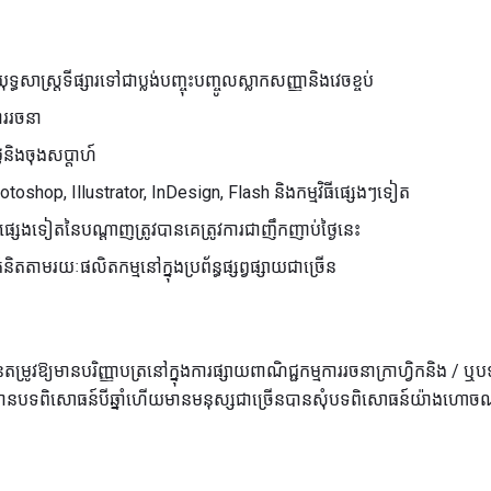
្ធសាស្រ្តទីផ្សារទៅជាប្លង់បញ្ចុះបញ្ចូលស្លាកសញ្ញានិងវេចខ្ចប់
ការរចនា
្ងៃនិងចុងសប្តាហ៍
toshop, Illustrator, InDesign, Flash និងកម្មវិធីផ្សេងៗទៀត
ងទៀតនៃបណ្តាញត្រូវបានគេត្រូវការជាញឹកញាប់ថ្ងៃនេះ
និតតាមរយៈផលិតកម្មនៅក្នុងប្រព័ន្ធផ្សព្វផ្សាយជាច្រើន
ូវឱ្យមានបរិញ្ញាបត្រនៅក្នុងការផ្សាយពាណិជ្ជកម្មការរចនាក្រាហ្វិកនិង / ឬបទព
ពិសោធន៍បីឆ្នាំហើយមានមនុស្សជាច្រើនបានសុំបទពិសោធន៍យ៉ាងហោចណាស់ប្រាំ