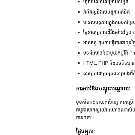
ភ្នែកពិសេសសម្រាប់លម្អិត
គំនិតល្អនិងសមត្ថភាពគំនិត
មានសមត្ថភាពក្នុងការបកប្រែយុទ
ផ្ទៃខាងក្រោយដ៏រឹងមាំនៅក្នុង
មានឆន្ទៈក្នុងការធ្វើការជាយូរថ
បទពិសោធន៍ជាមួយកម្មវិធី Pho
HTML, PHP និងបទពិសោធផ្សេ
សមត្ថភាពគ្រប់គ្រងគម្រោងពីគំ
ការអប់រំនិងបណ្តុះបណ្តាល:
មុខតំណែងនាយកសិល្បៈភាគច្រើនតម្រ
ធម្មតាសាកសួរយ៉ាងហោចណាស់មានបទ
ការរចនា។
ថ្ងៃ​ធម្មតា: