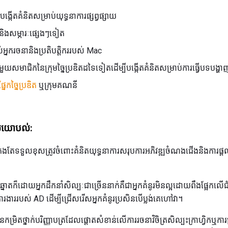
ីបង្កើតគំនិតសម្រាប់យុទ្ធនាការផ្សព្វផ្សាយ
រនិងសម្ភារៈផ្សេងៗទៀត
អ្នករចនានិងប្រតិបត្តិកររបស់ Mac
តជាមួយសមាជិកនៃក្រុមច្នៃប្រឌិតដទៃទៀតដើម្បីបង្កើតគំនិតសម្រាប់ការធ្វើបទបង្ហាញអ
្នែកច្នៃប្រឌិត
ឬក្រុមគណនី
ល់យោបល់:
តែទទួលខុសត្រូវចំពោះគំនិតយុទ្ធនាការសរុបការអភិវឌ្ឍចំណងជើងនិងការផ្តល
នោតក៏ដោយអ្នកដឹកនាំសិល្បៈជាច្រើននាក់គឺជាអ្នកគំនូរមិនល្អដោយពឹងផ្អែកលើជំនា
រងាររបស់ AD ដើម្បីជ្រើសរើសអ្នកគំនូរប្រសិនបើប្លង់គេហៅវា។
មានកម្រិតថ្នាក់បរិញ្ញាបត្រដែលផ្តោតសំខាន់លើការរចនាវិចិត្រសិល្បះក្រាហ្វិកឬការ