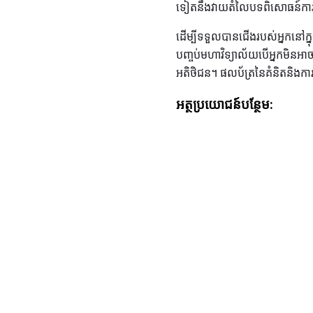
ទៀតនឹងវាយតំលៃបទពិសោធន៍ការងា
ដើម្បីទទួលបានជើងរបស់អ្នកនៅក្នុ
បញ្ចប់មហាវិទ្យាល័យបើអ្នកមិនអា
អតិថិជន។ ផលប័ត្រនៃគំនិតនិងកា
អត្ថប្រយោជន៍​បន្ថែម: