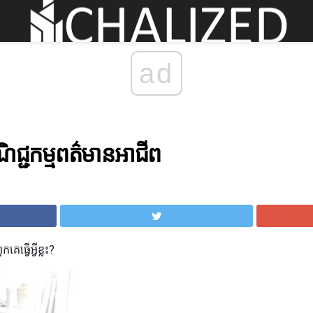
ad
ណិជ្ជកម្មពត៌មានអាជីព
ធ្វើអ្វីខ្លះ?