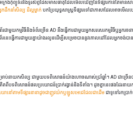
រង់កុំព្យូទ័រនិងទូរស័ព្ទដៃសមាសធាតុដែលមើលឃើញនៃទីផ្សារកាន់តែមានសារៈស
អ្នកដឹកនាំសិល្បៈដ៏ល្អម្នាក់
បកប្រែយុទ្ធសាស្រ្តទីផ្សារទៅជាភាសាដែលអាច
មួយកម្មវិធីនិងទំព័រច្រើន AD នឹងធ្វើការជាមួយអ្នកសរសេរកម្មវិធីឬអ្នករចន
េហទំព័រនេះធ្វើការជាមួយគ្នាយ៉ាងរលូនដើម្បីសម្រេចបាននូវគោលដៅដែលអ្នកចង់បា
ម្រាប់នាយកសិល្បៈជាមួយបទពិសោធន៍យ៉ាងហោចណាស់ប្រាំឆ្នាំ។ AD ជាច្រើន
ពីបទពិសោធន៍ផលប្រយោជន៍ប្រាក់រង្វាន់និងទីតាំង។ ដូចគ្នានេះផងដែរនាយកជា
្ទូឌីយោនៅតាមទីផ្សារនានាដូចជាញូវយ៉កឬឡូសអេជេជែលជាដើម
ជាទូទៅរកប្រាក់ប