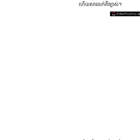
ហើយសារលក់គឺច្បាស់។