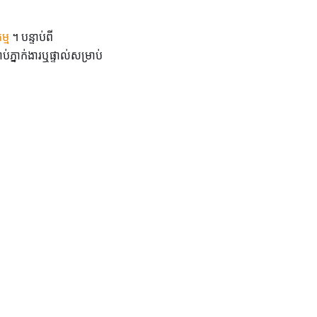
ម្ម
។ បន្ទាប់ពី
្នាក់ងារឬផ្ទាល់សម្រាប់