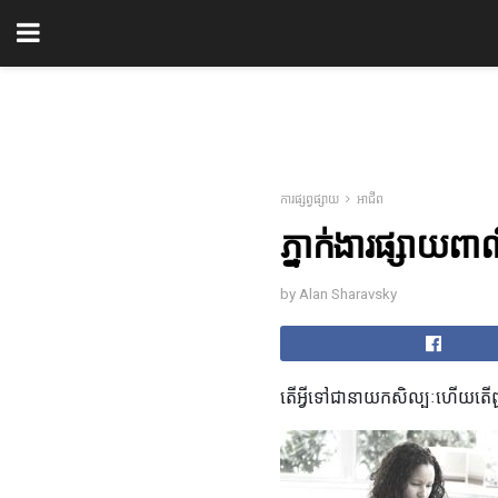
ការផ្សព្វផ្សាយ
អាជីព
ភ្នាក់ងារផ្សាយពា
by Alan Sharavsky
តើអ្វីទៅជានាយកសិល្បៈហើយតើពួកគេ