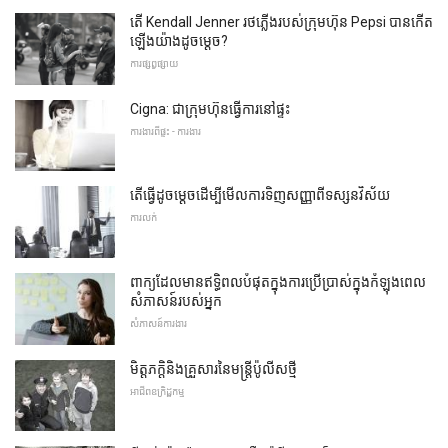
តើ Kendall Jenner រថភ្លើងរបស់ក្រុមហ៊ុន Pepsi បានកើត
ឡើងយ៉ាងដូចម្តេច?
ការផ្សព្វផ្សាយ
Cigna: ជាក្រុមហ៊ុនធ្វើការនៅផ្ទះ
ការងារពីផ្ទះ - ការងារ
តើធ្វើដូចម្តេចដើម្បីមើលការទិញសញ្ញាពីទស្សនវិស័យ
ការលក់
ពាក្យដែលមានឥទ្ធិពលបំផុតក្នុងការប្រើប្រាស់ក្នុងកំឡុងពេល
សំភាសន៍របស់អ្នក
សំភាសន៍ការងារ
មិត្តភក្តិនិងគ្រួសារនៃមន្ត្រីប៉ូលីសថ្មី
អាជីពឧក្រិដ្ឋកម្ម