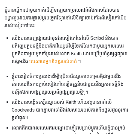
ខ្ញុំបានធ្វើការជាមួយគាត់ដើម្បីទាញយកប្រយោជន៍ពីឱកាសដែលបាន
បង្ហាញដោយការផ្លាស់ប្តូរបច្ចេកវិទ្យានៅលើទីផ្សារចាប់តាំងពីសៀវភៅដើម
របស់សៀវភៅនេះ:
យើងបានចេញផ្សាយជាមុននៃសៀវភៅនៅលើ Scribd និងបាន
អភិវឌ្ឍអត្ថបទថ្មីនិងមាតិកាវីដេអូដើម្បីចែករំលែកជាមួយអ្នកសរសេរ
ប្លុកនិងជាមួយអ្នកគាំទ្ររបស់លោក Keith ដោយប្រើប្រព័ន្ធផ្សព្វផ្សាយ
សង្គមនិង
វេបសាយអ្នកនិពន្ធរបស់គាត់
។
ខ្ញុំបានរៀបចំការប្រលងដើម្បីជ្រើសរើសរូបភាពគម្របថ្មីជាមួយនឹង
គោលដៅនៃការភ្ជាប់សៀវភៅអេឡិចត្រូនិចជាមួយនឹងអ្នកអានថ្មីនិង
បង្កើតឱកាសផ្សព្វផ្សាយប្រព័ន្ធផ្សព្វផ្សាយថ្មីៗ។
យើងបានបង្កើនកេរ្តិ៍ឈ្មោះរបស់ Keith ហើយវត្តមាននៅលើ
Goodreads បានភ្ជាប់វាទៅនឹងវែបសាយរបស់គាត់និងផ្តល់ជូននូវការ
ផ្តល់ជូន។
លោកកីតបានសរសេរការបង្ហោះជាភ្ញៀវសម្រាប់ប្លុកហើយខ្ញុំបានគ្រប់