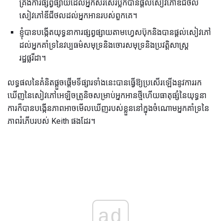
គ្រងការផ្សព្វផ្សាយដែលអ្នកសរសេរប្លក់បានផ្តល់សៀវភៅឌីជីថល
សៀវភៅឌីជីថលដល់អ្នកអានរបស់ពួកគេ។
ខ្ញុំបានបង្កើតយុទ្ធនាការផ្សព្វផ្សាយតាមហ្វេសប៊ុកនិងបានផ្តល់សៀវភៅ
ដល់អ្នកគាំទ្រនៃវប្បធម៌សមុទ្រនិងចោរសមុទ្រនិងប្រវត្តិសាស្រ្ត
រដ្ឋផ្លរីដា។
លទ្ធផលនៃគំនិតផ្តួចផ្តើមទីផ្សារទាំងនេះបានធ្វើឱ្យប្រសើរឡើងនូវការរក
ឃើញនៃសៀវភៅអេឡិចត្រូនិចសម្រាប់អ្នកអានថ្មីហើយធាតុផ្សំនៃយុទ្ធនា
ការក៏បានបង្កើនភាពអាចមើលឃើញរបស់ខ្លួននៅក្នុងចំណោមអ្នកគាំទ្រនៃ
ភាពរំភើបរបស់ Keith ផងដែរ។
ad