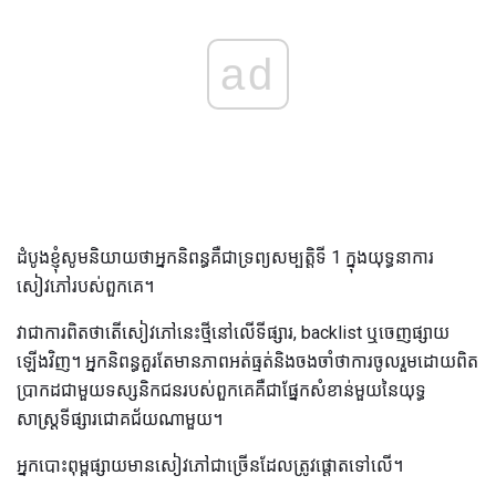
ad
ដំបូងខ្ញុំសូមនិយាយថាអ្នកនិពន្ធគឺជាទ្រព្យសម្បត្តិទី 1 ក្នុងយុទ្ធនាការ
សៀវភៅរបស់ពួកគេ។
វាជាការពិតថាតើសៀវភៅនេះថ្មីនៅលើទីផ្សារ, backlist ឬចេញផ្សាយ
ឡើងវិញ។ អ្នកនិពន្ធគួរតែមានភាពអត់ធ្មត់និងចងចាំថាការចូលរួមដោយពិត
ប្រាកដជាមួយទស្សនិកជនរបស់ពួកគេគឺជាផ្នែកសំខាន់មួយនៃយុទ្ធ
សាស្រ្តទីផ្សារជោគជ័យណាមួយ។
អ្នកបោះពុម្ពផ្សាយមានសៀវភៅជាច្រើនដែលត្រូវផ្តោតទៅលើ។