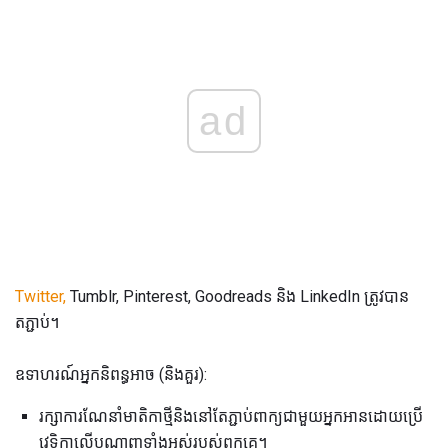
ad
Twitter,
Tumblr, Pinterest, Goodreads និង LinkedIn ត្រូវបាន
តភ្ជាប់។
ឧទាហរណ៍អ្នកនិពន្ធអាច (និងគួរ):
រក្សាការណែនាំមាតិកាថ្មីនិងនៅតែភ្ជាប់ពាក្យជាមួយអ្នកអានដោយប្រើ
វេទិកាលើបណ្តាញទាំងអស់របស់ពួកគេ។