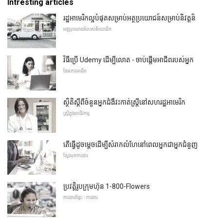
Intresting articles
រដ្ឋអាមេរិកល្អបំផុតសម្រាប់អត្ថប្រយោជន៍សម្រាប់និវត្តន៏
អត្ថប្រយោជន៍របស់និយោជិក
វិធីប្រើ Udemy ដើម្បីលោត - ចាប់ផ្ដើមអាជីពរបស់អ្នក
ផែនការអាជីព
ស្ថិតិស្តីពីចំនួនអ្នកជំងឺវះកាត់ស្ត្រីនៅសហរដ្ឋអាមេរិក
ស្ត្រីក្នុងអាជីវកម្ម
តើធ្វើដូចម្តេចដើម្បីសំរាកលំហែនៅពេលអ្នកជាអ្នកជំនួញ
ស្វែងរកការងារ
ប្រវត្តិរូបក្រុមហ៊ុន 1-800-Flowers
ការងារពីផ្ទះ - ការងារ