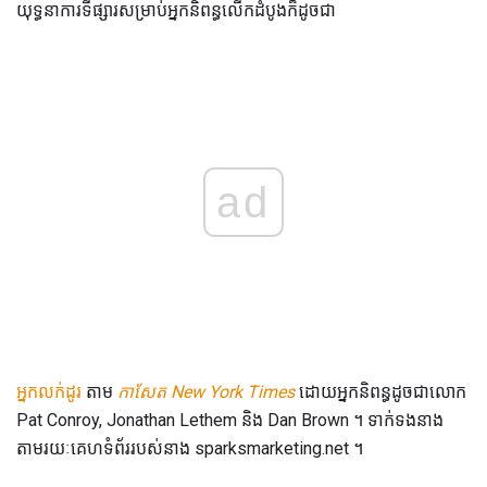
យុទ្ធនាការទីផ្សារសម្រាប់អ្នកនិពន្ធលើកដំបូងក៏ដូចជា
ad
អ្នកលក់ដូរ
តាម
កាសែត New York Times
ដោយអ្នកនិពន្ធដូចជាលោក
Pat Conroy, Jonathan Lethem និង Dan Brown ។ ទាក់ទងនាង
តាមរយៈគេហទំព័ររបស់នាង sparksmarketing.net ។