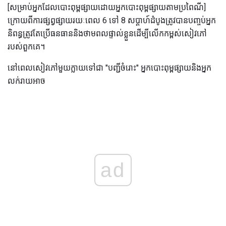
[សម្រាប់អ្នកដែលបោះពុម្ពផ្សាយដោយអ្នកបោះពុម្ពផ្សាយតាមប្រពៃណី]
ក្រោយពីការផ្សព្វផ្សាយរយៈពេល 6 ទៅ 8 សប្តាហ៍ដំបូងត្រូវបានបញ្ចប់អ្នក
និពន្ធត្រូវតែប្រើធនធាននិងថាមពលផ្ទាល់ខ្លួនដើម្បីលើកកម្ពស់សៀវភៅ
របស់ពួកគេ។
នៅពេលសៀវភៅមួយក្លាយទៅជា "បញ្ជីចំរោះ" អ្នកបោះពុម្ពផ្សាយនិងអ្នក
លក់រាយអាច
ad