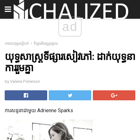
ad
ការបោះពុម្ពសៀវភៅ
ទីផ្សារនិងផ្សព្វផ្សាយ
យុទ្ធសាស្រ្តទីផ្សារសៀវភៅ: ដាក់យុទ្ធនា
ការរួមគ្នា
by Valerie Peterson
ការសន្ទនាជាមួយ Adrienne Sparks