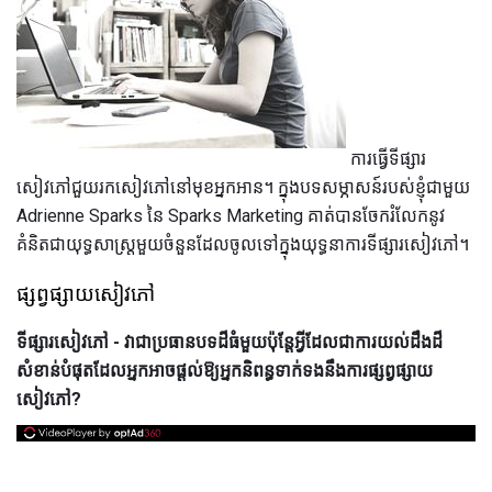
ការធ្វើទីផ្សារ
សៀវភៅជួយរកសៀវភៅនៅមុខអ្នកអាន។ ក្នុងបទសម្ភាសន៍របស់ខ្ញុំជាមួយ
Adrienne Sparks នៃ Sparks Marketing គាត់បានចែករំលែកនូវ
គំនិតជាយុទ្ធសាស្ត្រមួយចំនួនដែលចូលទៅក្នុងយុទ្ធនាការទីផ្សារសៀវភៅ។
ផ្សព្វផ្សាយសៀវភៅ
ទីផ្សារសៀវភៅ - វាជាប្រធានបទដ៏ធំមួយប៉ុន្តែអ្វីដែលជាការយល់ដឹងដ៏
សំខាន់បំផុតដែលអ្នកអាចផ្តល់ឱ្យអ្នកនិពន្ធទាក់ទងនឹងការផ្សព្វផ្សាយ
សៀវភៅ?