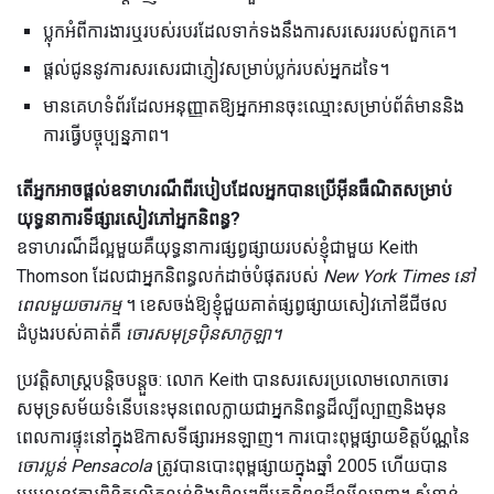
ប្លុកអំពីការងារឬរបស់របរដែលទាក់ទងនឹងការសរសេររបស់ពួកគេ។
ផ្តល់ជូននូវការសរសេរជាភ្ញៀវសម្រាប់ប្លក់របស់អ្នកដទៃ។
មានគេហទំព័រដែលអនុញ្ញាតឱ្យអ្នកអានចុះឈ្មោះសម្រាប់ព័ត៌មាននិង
ការធ្វើបច្ចុប្បន្នភាព។
តើអ្នកអាចផ្តល់ឧទាហរណ៏ពីរបៀបដែលអ្នកបានប្រើអ៊ីនធឺណិតសម្រាប់
យុទ្ធនាការទីផ្សារសៀវភៅអ្នកនិពន្ធ?
ឧទាហរណ៏ដ៏ល្អមួយគឺយុទ្ធនាការផ្សព្វផ្សាយរបស់ខ្ញុំជាមួយ Keith
Thomson ដែលជាអ្នកនិពន្ធលក់ដាច់បំផុតរបស់
New York Times
នៅ
ពេលមួយចារកម្ម
។ ខេសចង់ឱ្យខ្ញុំជួយគាត់ផ្សព្វផ្សាយសៀវភៅឌីជីថល
ដំបូងរបស់គាត់គឺ
ចោរសមុទ្រប៉ិនសាកូឡា។
ប្រវត្តិសាស្រ្តបន្តិចបន្តួច: លោក Keith បានសរសេរប្រលោមលោកចោរ
សមុទ្រសម័យទំនើបនេះមុនពេលក្លាយជាអ្នកនិពន្ធដ៏ល្បីល្បាញនិងមុន
ពេលការផ្ទុះនៅក្នុងឱកាសទីផ្សារអនឡាញ។ ការបោះពុម្ពផ្សាយខិត្តប័ណ្ណនៃ
ចោរប្លន់ Pensacola
ត្រូវបានបោះពុម្ពផ្សាយក្នុងឆ្នាំ 2005 ហើយបាន