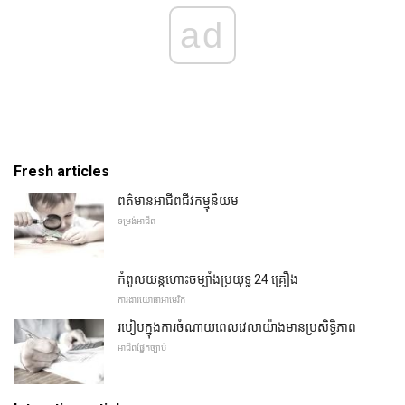
ad
Fresh articles
ពត៌មានអាជីពជីវកម្មុនិយម
ទម្រង់អាជីព
កំពូលយន្តហោះចម្បាំងប្រយុទ្ធ 24 គ្រឿង
ការងារយោធាអាមេរិក
របៀបក្នុងការចំណាយពេលវេលាយ៉ាងមានប្រសិទ្ធិភាព
អាជីពផ្នែកច្បាប់