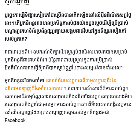
ប្រើបណ្ដាញ
ដូច្នេះការធ្វើទីផ្សារសៀវភៅជាច្រើនបានកើតឡើងនៅលើអ៊ីនធឺណិតសព្វថ្ងៃ
នេះ។
តើអ្នកនិពន្ធអាចមានប្រសិទ្ធភាពបំផុតយ៉ាងដូចម្តេចដើម្បីប្រើប្រាស់
បណ្ដាញគេហទំព័រប្រព័ន្ធផ្សព្វផ្សាយសង្គមជាដើមនៅក្នុងទីផ្សារសៀវភៅ
របស់ពួកគេ?
វាជាដាវមុខពីរ។ ឧបករណ៍ទីផ្សារដ៏អស្ចារ្យបំផុតដែលអាចរកបានសម្រាប់
អ្នកនិពន្ធគឺជាគេហទំព័រ។ ប៉ុន្តែភាពងាយស្រួលក្នុងការប្រើប្រាស់
អ៊ីនធឺរណែតអាចធ្វើឱ្យវាពិបាកស្តាប់ឮខ្លាំងជាងសម្លេងរំខានទាំងអស់។
អ្នកនិពន្ធគួរតែចងចាំថា
គេហទំព័ររបស់ពួកគេគឺជាមូលដ្ឋានគ្រឹះនៃ
វេទិកាអនឡាញដ៏រឹងមាំរបស់ពួកគេ។
វាជាឧបករណ៍សារព័ត៌មានរបស់ពួក
គេកាតអាជីវកម្មប័ណ្ណសាររបស់ពួកគេនិងវេទិកាដែលពួកគេបានកសាងម៉ាក
របស់ពួកគេនិងភ្ជាប់ជាមួយអ្នកអានរបស់ពួកគេ។ ពីទីនោះការបង្កើតវត្តមាន
នៅលើបណ្តាញដែលគ្រប់បណ្តាញសង្គមរបស់អ្នកនិពន្ធដូចជា
Facebook,