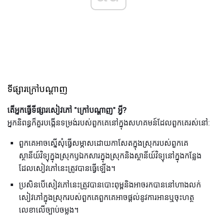
ទីផ្សារក្រៅបណ្ដាញ
តើអ្នកធ្វើទីផ្សារសៀវភៅ "ក្រៅបណ្ដាញ" អ្វី?
អ្នកនិពន្ធក៏គួរបង្កើនទម្រង់របស់ពួកគេនៅក្នុងសហគមន៍ដែលពួកគេរស់នៅ:
ពួកគេអាចស្នើសុំធ្វើសម្ភាសដោយកាសែតក្នុងស្រុករបស់ពួកគេ
ស្ថានីយ៍វិទ្យុក្នុងស្រុកឫឯកសារក្នុងស្រុកនិងស្ថានីយ៍វិទ្យុនៅក្នុងកន្លែង
ដែលសៀវភៅនេះត្រូវបានធ្វើឡើង។
ប្រសិនបើសៀវភៅនេះត្រូវបានបោះពុម្ពនិងអាចរកបាននៅហាងលក់
សៀវភៅក្នុងស្រុករបស់ពួកគេពួកគេអាចផ្តល់នូវការអានឬចុះហត្ថ
លេខាលើច្បាប់ចម្លង។