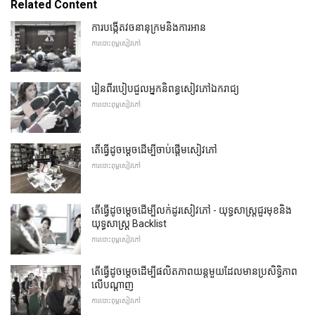
Related Content
ការបង្កើតវចនានុក្រមនិងការអាន
ការបោះពុម្ពសៀវភៅ
រៀនពីរបៀបជួលអ្នកនិពន្ធសៀវភៅឯករាជ្យ
ការបោះពុម្ពសៀវភៅ
តើធ្វើដូចម្តេចដើម្បីចាប់ផ្ដើមសៀវភៅ
ការបោះពុម្ពសៀវភៅ
តើធ្វើដូចម្តេចដើម្បីលក់ដូរសៀវភៅ - យុទ្ធសាស្រ្តជួរមុខនិង
យុទ្ធសាស្រ្ត Backlist
ការបោះពុម្ពសៀវភៅ
តើធ្វើដូចម្តេចដើម្បីផលិតភាពយន្តមួយដែលមានប្រសិទ្ធិភាព
លើបណ្តាញ
ការបោះពុម្ពសៀវភៅ