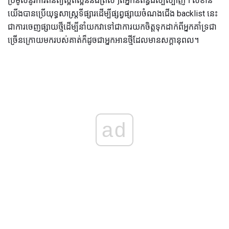
ប្រមូលនូវការពិនិត្យល្អិតល្អន់និងព្រិលៗពីអ្នកនិពន្ធដ៏ល្បីល្បាញ។ សំខាន់
យើងបានប្រើយុទ្ធសាស្រ្តទីផ្សារដើម្បីផ្សព្វផ្សាយចំណងជើង backlist នេះ
ជាការចេញផ្សាយថ្មីដើម្បីនាំយកវាទៅជាការយកចិត្តទុកដាក់ពីអ្នកគាំទ្រជា
ច្រើនក្រោយមករបស់គាត់ក៏ដូចជាអ្នកអានថ្មីដែលមានសក្តានុពល។
ad