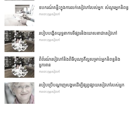
ឧបករណ៍គន្លឹះក្នុងការលក់សៀវភៅរបស់អ្នក: សំណួរអ្នកនិពន្ធ
ការបោះពុម្ពសៀវភៅ
របៀបបង្កើតយុទ្ធនាការទីផ្សារនិងឃោសនាជាសៀវភៅ
ការបោះពុម្ពសៀវភៅ
ពិព័រណ៍សៀវភៅនិងពិធីបុណ្យគឺល្អសម្រាប់អ្នកនិពន្ធនិង
អ្នកអាន
ការបោះពុម្ពសៀវភៅ
របៀបប្រើបណ្តាញសង្គមដើម្បីផ្សព្វផ្សាយសៀវភៅរបស់អ្នក
ការបោះពុម្ពសៀវភៅ