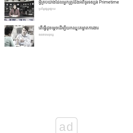
អ្វីគ្រប់យ៉ាងដែលអ្នកត្រូវដឹងអំពីទូរទស្សន៍ Primetime
ប្រព័ន្ធផ្សព្វផ្សាយ
តើធ្វើដូចម្តេចដើម្បីយកឈ្នះគម្លាតការងារ
ធនធានមនុស្ស
ad