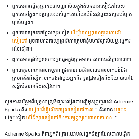
ពួកគេអាចធ្វើឱ្យប្រាកដថាបណ្ណាល័យក្នុងតំបន់មានសៀវភៅរបស់
ពួកគេនៅក្នុងការប្រមូលរបស់ពួកគេហើយបើមិនដូច្នោះទេសូមបរិច្ចាគ
ច្បាប់ចម្លង។
ពួកគេអាចរុករកកន្លែងផ្សេងទៀត
ដើម្បីអានឬចុះហត្ថលេខាលើ
សៀវភៅ
ដូចជាហាងកាហ្វេព្រះវិហារក្រុមជំនុំមហាវិទ្យាល័យឬអង្គការ
ដទៃទៀត។
ពួកគេអាចផ្តល់ជូននូវការចូលរួមក្នុងក្រុមអានឬសរសេរសិក្ខាសាលា។
ពួកគេគួរមានភាពសកម្មភាពក្នុងការអាននិងសរសេរសហគមន៍និង
ក្រុមអតីតនិស្សិត, ទាក់ទងជាមួយអ្នកនិពន្ធផ្សេងទៀតនិងនិយាយនៅឯ
សន្និសីទអាននិងសៀវភៅ។
សូមអានបន្ថែមពីយុទ្ធសាស្រ្តទីផ្សារសៀវភៅបញ្ជីមុខព្រួញរបស់ Adrienne
Sparks និង
របៀបដើម្បីលើកកម្ពស់សៀវភៅចាស់
។ និងអាន
អត្ថបទ
បន្ថែមទៀត
លើទីផ្សារសៀវភៅនិងការផ្សព្វផ្សាយជាសាធារណៈ
។
Adrienne Sparks គឺជាអ្នកពិគ្រោះយោបល់ផ្នែកទីផ្សារដែលបានបង្កើត