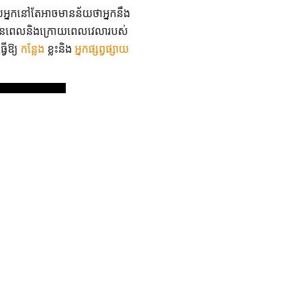
់អ្នកនៅតែអាចមានន័យថាអ្នកនឹង
ខុសមុនពេលនិងក្រោយពេលវេលារបស់
វើឱ្យ
កន្លែង
ខ្លះនិង
អ្នកផ្សព្វផ្សាយ