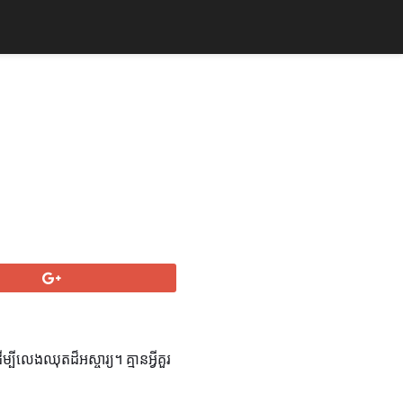
ីលេងឈុតដ៏អស្ចារ្យ។ គ្មានអ្វីគួរ