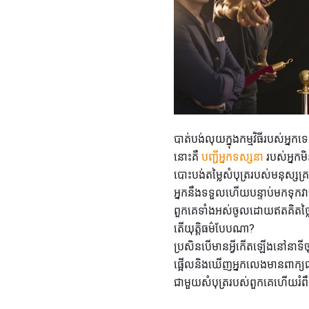
បាត់បង់លុយក្នុងកម្មវិធីរបស់អ្នកទ
នោះគឺ
បញ្ជីអ្នកទស្សនា
របស់អ្នកម
បោះបង់តម្លៃសំបុត្ររបស់មនុស្សគ្រ
អ្នកនឹងទទួលហើយបន្ទាប់មកទុកវ
ពួកគេទាំងអស់ចូលដោយឥតគិតថ្លៃដើម្ប
តើយុត្តិធម៌បែបណា?
ប្រសិនបើមានអ្វីកើតឡើងនៅនាទីចុ
ផ្អើលនិងឃើញអ្នកលេងមានពាក្យជាម
ជាមួយសំបុត្ររបស់ពួកគេហើយរំពឹង