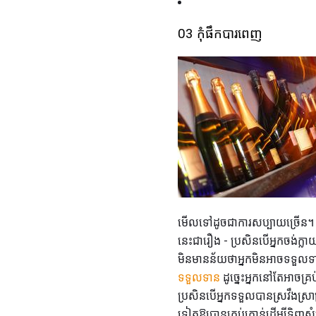
03 កុំផឹកបារពេញ
មើលទៅដូចជាការសប្បាយច្រើន។
នេះជារឿង - ប្រសិនបើអ្នកចង់ក្លាយជាត
មិនមានន័យថាអ្នកមិនអាចទទួលទា
ទទួលទាន
ដូច្នេះអ្នកនៅតែអាចគ្រ
ប្រសិនបើអ្នកទទួលបានស្រវឹងស្រាស្រ
ទៀតឱ្យបានគ្រប់គ្រាន់ដើម្បីទិញស