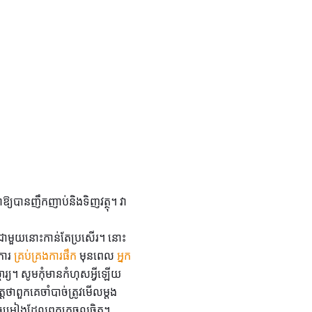
ធ្វើវាឱ្យបានញឹកញាប់និងទិញវត្ថុ។ វា
ាពជាមួយនោះកាន់តែប្រសើរ។ នោះ
ការ
គ្រប់គ្រងការផឹក
មុនពេល
អ្នក
ចារ្យ។ សូមកុំមានកំហុសអ្វីឡើយ
្តថាពួកគេចាំបាច់ត្រូវមើលម្តង
បទចម្រៀងដែលពួកគេចូលចិត្ត។