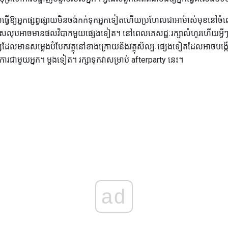
វើឱ្យអ្នកផ្សព្វផ្សាយមិនចង់កក់ទុកអ្នកទៀតហើយប្រហែលជាអាម៉ាស់មុខនៅចំពោះមុ
ានលើសលុបអាចមានផលវិបាកមួយផ្សេងទៀត។ នៅពេលភេសជ្ជៈរក្សាលំហូរហើយអ្វីៗ
ដែលមានសម្លេងបំបែកវត្ថុនៅខាងក្រោយនិងវត្ថុសិល្បៈផ្សេងទៀតដែលអាចបង្កើតរឿងរ៉
្វើការជាមួយអ្នក។ ម្តងទៀត។ រក្សាទុកវាសម្រាប់ afterparty នេះ។
ad