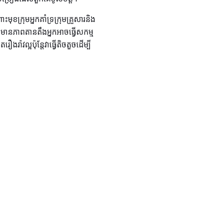
ខក្រុមអ្នកគាំទ្រក្រុមគ្រួសារនិង
មានភាពតានតឹងអ្នកអាចធ្វើសកម្ម
ាវល្អប៉ុន្តែវាធ្វើតិចតួចដើម្បី