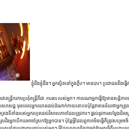
ខ្ញុំ​ដឹង​ខ្ញុំ​ដឹង។ អ្នកស្ថិតនៅក្នុងក្លឹប។ មានបារ។ ប្រជាជននឹង
ន្ត្រីករការប្រគុំតន្រ្តីគឺជា
ការងារ
របស់អ្នក។ កាលណាអ្នកធ្វើឱ្យមានសន្ដិភ
នភេសជ្ជៈមុនពេលអ្នកឈានដល់ដំណាក់កាលនោះទេប៉ុន្តែវាមានន័យថាអ្នកត្រូវ
ប់គ្រងទីតាំងរបស់អ្នករហូតដល់វិសាលភាពដែលត្រូវការ។ ផ្តល់នូវការសម្តែងដ៏អស្
វឹងអ្នកបើកបរអាចស្រែកឱ្យអ្នកបាន។ ប៉ុន្តែអ្វីដែលពួកគេមិនធ្វើគឺត្រូវសម្រេចចិត
ំបុត្រទៅការបង្ហាញបន្ទាប់របស់អ្នក។ អ្វីដែលពួកគេពិតជាចង់ឱ្យអ្នកធ្វើគឺលេង