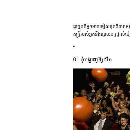
ដូច្នេះតើអ្នកអាចចៀសផុតពីភាពអ
តន្រ្តីរបស់អ្នកនឹងផ្សាយបន្តផ្ទាល់
01 កុំបង្ហាញឱ្យយឺត