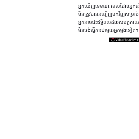
អ្នកឃើញទេខណៈពេលដែលអ្នកដើរត្
មិនត្រូវបានអញ្ជើញមកវិញសម្រាប
អ្នកអាចជះឥទ្ធិពលដល់សមត្ថភាពរបស់
មិនចង់ធ្វើការជាមួយអ្នកម្តងទៀត។