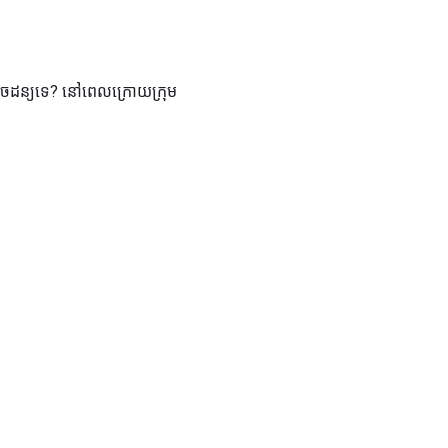
ឿងចៃដន្យទេ? នៅពេលក្រោយក្រុម