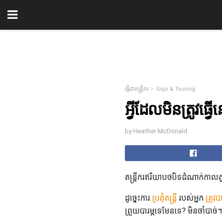
ធ្វើជាតន្ត្រីករ
Gigs & Touring
អ្វីដែលមិនត្រូវធ្
by Heather McDonald
តន្ត្រីករឥរិយាបថបិទដំណាក់កា
ដូច្នេះការ
ប្រគុំតន្រ្តី
របស់អ្នក
ត្រូវ
ព្រួយបារម្ភទេមែនទេ? មិន​ចាំបាច់។