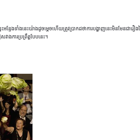
ន្ទះអន្ទែងទាំងនេះយ៉ាងដូចម្តេចហើយត្រូវប្រាកដថាការបង្ហាញនេះមិនមែនជារ
ជៀសវាងការប្រព្រឹត្តបែបនេះ។