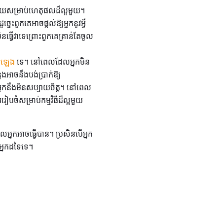
់មួយសម្រាប់ហេតុផលដ៏ល្អមួយ។
ះពួកគេអាចផ្តល់ឱ្យអ្នកនូវអ្វី
ិនធ្វើវាទេព្រោះពួកគេគ្រាន់តែចូល
ំឡេង
ទេ។ នៅពេលដែលអ្នកមិន
ងអាចនឹងបង់ប្រាក់ឱ្យ
នកនឹងមិនសប្បាយចិត្ត។ នៅពេល
រៀបចំសម្រាប់កម្មវិធីដ៏ល្អមួយ
លអ្នកអាចធ្វើបាន។ ប្រសិនបើអ្នក
អ្នកដទៃទេ។