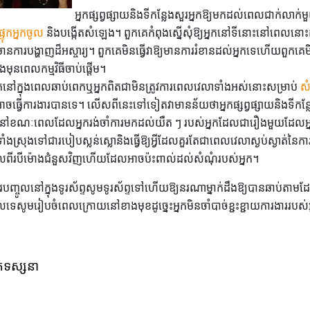
អ្នកផ្សព្វផ្សាយនិងទីកន្លែងសួរអ្នកឱ្យមកដល់ពេលជាក់លាក
ផ្ទុកអ្នកចូល
និងបង្កើតសំឡេង។ ពួកគេកំពុងស្នើសុំឱ្យអ្នកនៅទីនោះនៅពេលនោះដូច្នេ
្យមានការបង្ហាញដ៏អស្ចារ្យ។ ពួកគេមិនធ្វើវាឱ្យមានការរំខានដល់អ្នកទេហើយពួកគេម
ងមុនពេលកម្មវិធីចាប់ផ្តើម។
រផ្ទុកនៅក្នុងពេលឆាប់ពេកឬអ្នកពិតជាមិនត្រូវការពេលវេលាទាំងអស់នោះសម្រាប់
ស
ចធ្វើការងារបានទេ។ លើសពីនេះទៅទៀតវាមានន័យថាអ្នកផ្សព្វផ្សាយនិងទីកន្លែ
អ្វីនៅខណៈពេលដែលអ្នករង់ចាំការមកដល់យឺត ៗ របស់អ្នកដែលជារឿងមួយដែលអ្
ារទាំងស្រុងទៅជារបៀបស្លន់ស្លោនិងធ្វើឱ្យអ្វីដែលគួរតែជាពេលវេលាស្ងប់ស្ងាត់នៃការ
ីរបីម៉ោងជំនួសវិញហើយដែលអាចប៉ះពាល់ដល់សំណុំរបស់អ្នក។
របញ្ចូលនៅក្នុងទូរស័ព្ទសូមទូរស័ព្ទទៅហើយឱ្យនរណាម្នាក់ដឹងឱ្យបានឆាប់តាមដែ
លទេសូមរៀបចំពេលក្រោយនៅខាងមុខដូច្នេះអ្នកមិនចាំបាច់ខ្ជះខ្ជាយការងាររបស់
នកទស្សនា