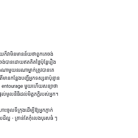
ក៏ដោយក៏វាមិនមានន័យថាពួកគេចង់
នកចង់បានដោយឥតគិតថ្លៃប៉ុន្តែរឿង
ណាមួយនរណាម្នាក់ត្រូវបានគេ
មានកន្លែងបញ្ជីអ្នកទស្សនាប៉ុន្មាន
សយក entourage មួយហើយសន្យាថា
តល់មូលនិធិដល់មិត្ដភក្ដិរបស់អ្នក។
ទីក្រុងដើម្បីឱ្យអ្នកភ្ញាក់
ល្អ - គ្រាន់តែកុំលេងបុរសធំ ៗ