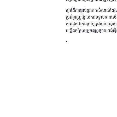
ក្រៅពីការផ្តល់នូវកាកសំណល់ដែលធ្
ប្រព័ន្ធផ្សព្វផ្សាយការទទួលទ
ភាពដូចជាការប្រយុទ្ធជាមួយមនុស្ស
បង្កើតកន្លែងឬអ្នកផ្សព្វផ្សាយចង់ធ