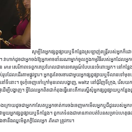
សូម្បីតែអ្នកផ្សព្វផ្សាយឬទីកន្លែងស្រឡាញ់តន្ត្រីរបស់អ្នក
េ។ វាហាក់ដូចជាអ្នកចង់ឱ្យអ្នកអាចនាំនរណាម្នាក់ចូលក្នុងកម្មវិធីរបស់អ្នកដែលអ្
ិន
មាន
សេរីភាពទេពួកគេប្រហែលជាមានអារម្មណ៍បែបនេះចំពោះអ្នក។ នៅកន្លែង
ប់រូបដែលដើរតាមផ្លូវទ្វារ។ អ្នកគួរតែចរចារជាមួយអ្នកផ្សព្វផ្សាយឬទីលានទៅមុខតើ
ានៅទីនោះ។ ចូរកុំចេញទៅក្រៅមុនពេលបង្ហាញ, waltz នៅជុំវិញទីក្រុង, រើ
ីបង្ហាញ។ អ្វីដែលអ្នកពិតជាកំពុងធ្វើនោះគឺការស្នើសុំអ្នកផ្សព្វផ្សាយឬកន្លែងផ្
ងក្រោយដូចជាអ្នកកាសែតឬអ្នកចាត់ការចង់ចេញមកមើលអ្នកឬជីដូនរបស់អ្នកហោះចូល
ួយអ្នកផ្សព្វផ្សាយឬទីកន្លែង។ ពួកគេទំនងជាមានភាពបត់បែនសម្រាប់ហេតុផលដ៏
ថានឹងឈ្នះមិត្តភក្តិដែលអ្នក
ពិតជា
ត្រូវការ។