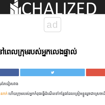
ad
វើនៅពេលក្រុមរបស់អ្នកលេងផ្ទាល់
លគួរតែជៀសវាង
បានកក់
ហើយក្រុមរបស់អ្នកកំពុងធ្វើដំណើរទៅកន្លែងដែលត្រៀមខ្លួនរួចជាស្រេចដើម្ប