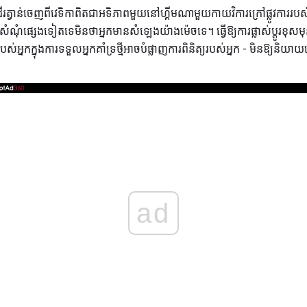
វាន់ចេញពីវេទិកាពិតជាអទិភាពមួយនៅហ្គីមណាមួយកាយវិការក្រៅផ្លូវការរបស
់សំណុំផ្សេងទៀតទេមិនថាអ្នកមានសំឡេងយ៉ាងម៉េចទេ។ ធ្វើឱ្យការផ្លាស់ប្តូរ
អ្នកក្នុងការទទួលអ្នកគាំទ្រថ្មីអាចបំផ្លាញការពិនិត្យរបស់អ្នក - មិនឱ្យនិយាយធ្
ad