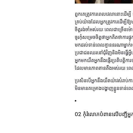
ពួកគេត្រូវការពេលវេលានោះដើម្បី
គ្រប់យ៉ាងដែលអ្នកត្រូវការដើម្បីឱ
ចិត្តរង់ចាំអស់រយៈពេលជាច្រើនម៉ោ
ចូរកុំសម្រេចចិត្តថាអ្នកគិតថាកា
មកដល់ទាន់ពេលគ្មាននរណាម្នាក់អា
ប្រជាជនឈរនៅជុំវិញនិងមិនធ្វើ
អ្នកមកយឺតអ្នកនឹងផ្ញើរប្រតិបត្ដិក
ដែលមានភាពតានតឹងអស់រយៈពេលព
ប្រសិនបើអ្នកនឹងយឺតយ៉ាវសំរាប់កា
មិនមានគម្រោងបង្ហាញខ្លួនទាន់ពេ
02 កុំរំលោភបំពានលើបញ្ជីអ្